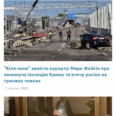
"Кілл-зона" замість курорту: Марк Фейгін про
неминучу ізоляцію Криму та втечу росіян на
гумових човнах
17 червня,
14:01