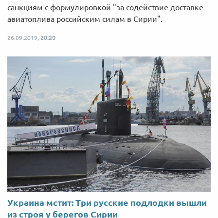
санкциям с формулировкой "за содействие доставке
авиатоплива российским силам в Сирии".
26.09.2019,
20:20
Украина мстит: Три русские подлодки вышли
из строя у берегов Сирии