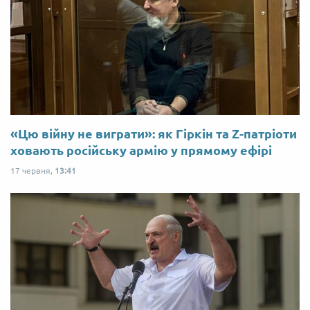
«Цю війну не виграти»: як Гіркін та Z-патріоти
ховають російську армію у прямому ефірі
17 червня,
13:41