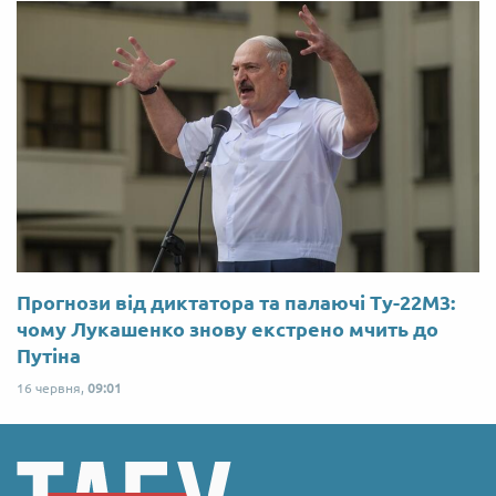
Прогнози від диктатора та палаючі Ту-22М3:
чому Лукашенко знову екстрено мчить до
Путіна
16 червня,
09:01