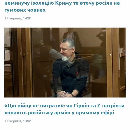
неминучу ізоляцію Криму та втечу росіян на
гумових човнах
17 червня,
14:01
«Цю війну не виграти»: як Гіркін та Z-патріоти
ховають російську армію у прямому ефірі
17 червня,
13:41