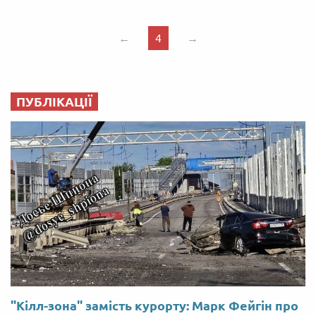
←
4
→
ПУБЛІКАЦІЇ
"Кілл-зона" замість курорту: Марк Фейгін про