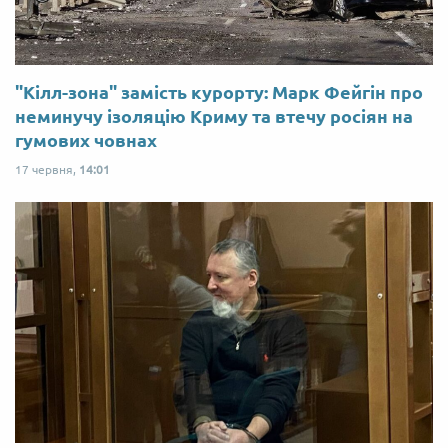
"Кілл-зона" замість курорту: Марк Фейгін про
неминучу ізоляцію Криму та втечу росіян на
гумових човнах
17 червня,
14:01