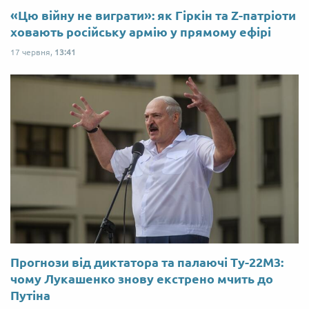
«Цю війну не виграти»: як Гіркін та Z-патріоти
ховають російську армію у прямому ефірі
17 червня,
13:41
Прогнози від диктатора та палаючі Ту-22М3:
чому Лукашенко знову екстрено мчить до
Путіна