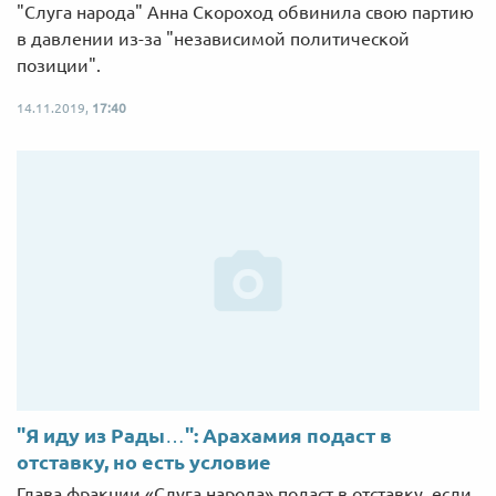
"Слуга народа" Анна Скороход обвинила свою партию
в давлении из-за "независимой политической
позиции".
14.11.2019,
17:40
"Я иду из Рады…": Арахамия подаст в
отставку, но есть условие
Глава фракции «Слуга народа» подаст в отставку, если