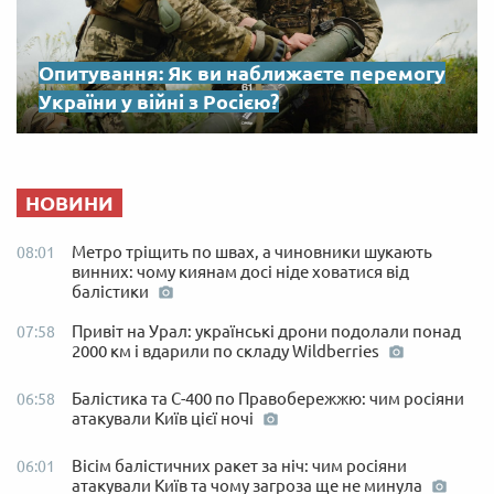
Опитування: Як ви наближаєте перемогу
України у війні з Росією?
НОВИНИ
Метро тріщить по швах, а чиновники шукають
08:01
винних: чому киянам досі ніде ховатися від
балістики
Привіт на Урал: українські дрони подолали понад
07:58
2000 км і вдарили по складу Wildberries
Балістика та С-400 по Правобережжю: чим росіяни
06:58
атакували Київ цієї ночі
Вісім балістичних ракет за ніч: чим росіяни
06:01
атакували Київ та чому загроза ще не минула