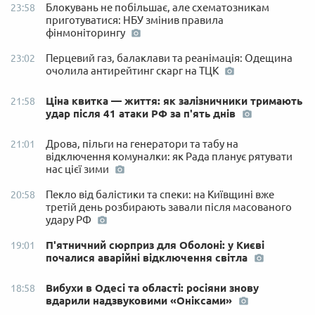
Блокувань не побільшає, але схематозникам
23:58
приготуватися: НБУ змінив правила
фінмоніторингу
Перцевий газ, балаклави та реанімація: Одещина
23:02
очолила антирейтинг скарг на ТЦК
Ціна квитка — життя: як залізничники тримають
21:58
удар після 41 атаки РФ за п'ять днів
Дрова, пільги на генератори та табу на
21:01
відключення комуналки: як Рада планує рятувати
нас цієї зими
Пекло від балістики та спеки: на Київщині вже
20:58
третій день розбирають завали після масованого
удару РФ
П'ятничний сюрприз для Оболоні: у Києві
19:01
почалися аварійні відключення світла
Вибухи в Одесі та області: росіяни знову
18:58
вдарили надзвуковими «Оніксами»