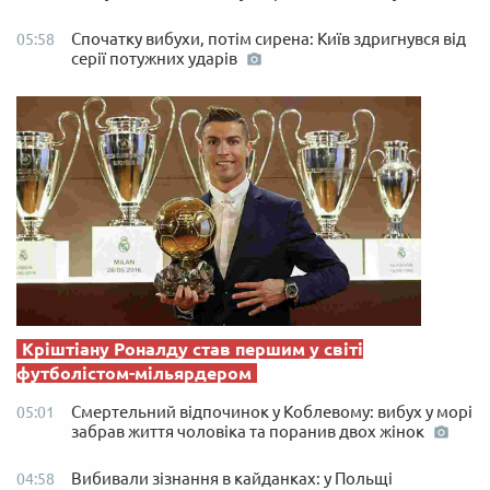
Спочатку вибухи, потім сирена: Київ здригнувся від
05:58
серії потужних ударів
Кріштіану Роналду став першим у світі
футболістом-мільярдером
Смертельний відпочинок у Коблевому: вибух у морі
05:01
забрав життя чоловіка та поранив двох жінок
Вибивали зізнання в кайданках: у Польщі
04:58