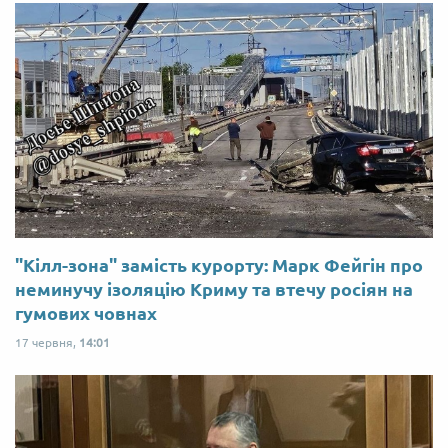
"Кілл-зона" замість курорту: Марк Фейгін про
неминучу ізоляцію Криму та втечу росіян на
гумових човнах
17 червня,
14:01