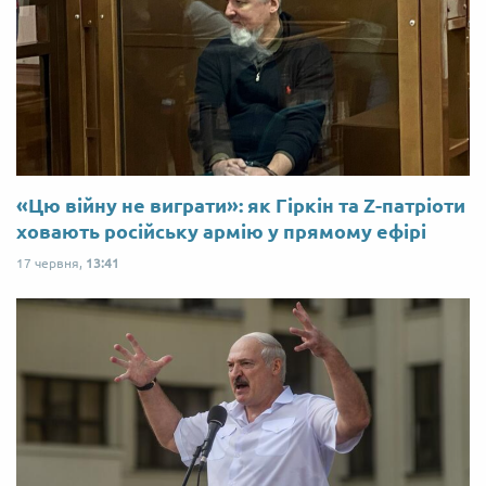
«Цю війну не виграти»: як Гіркін та Z-патріоти
ховають російську армію у прямому ефірі
17 червня,
13:41