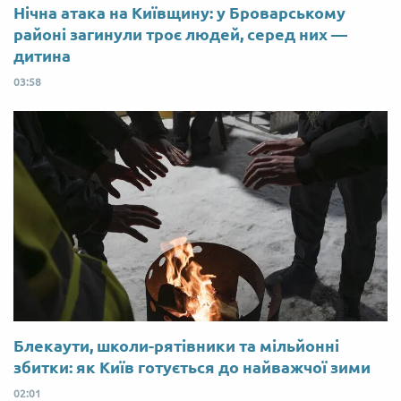
Нічна атака на Київщину: у Броварському
районі загинули троє людей, серед них —
дитина
03:58
Блекаути, школи-рятівники та мільйонні
збитки: як Київ готується до найважчої зими
02:01