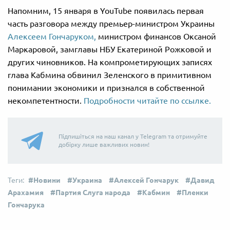
Напомним, 15 января в YouTube появилась первая
часть разговора между премьер-министром Украины
Алексеем Гончаруком,
министром финансов Оксаной
Маркаровой, замглавы НБУ Екатериной Рожковой и
других чиновников. На компрометирующих записях
глава Кабмина обвинил Зеленского в примитивном
понимании экономики и признался в собственной
некомпетентности.
Подробности читайте по ссылке.
Підпишіться на наш канал у Telegram та отримуйте
добірку лише важливих новин!
Новини
Украина
Алексей Гончарук
Давид
Арахамия
Партия Слуга народа
Кабмин
Пленки
Гончарука