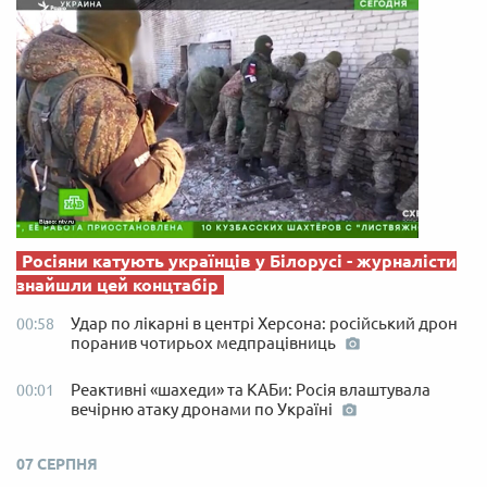
Росіяни катують українців у Білорусі - журналісти
знайшли цей концтабір
Удар по лікарні в центрі Херсона: російський дрон
00:58
поранив чотирьох медпрацівниць
Реактивні «шахеди» та КАБи: Росія влаштувала
00:01
вечірню атаку дронами по Україні
07 СЕРПНЯ