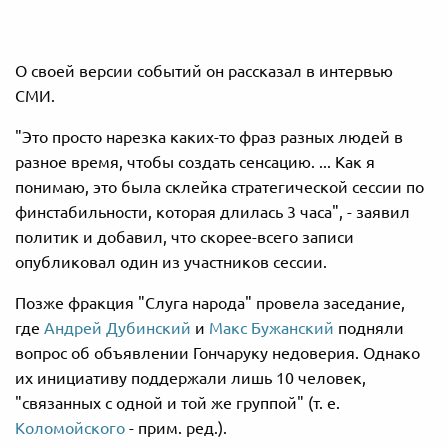
О своей версии событий он рассказал в интервью
СМИ.
"Это просто нарезка каких-то фраз разных людей в
разное время, чтобы создать сенсацию. ... Как я
понимаю, это была склейка стратегической сессии по
финстабильности, которая длилась 3 часа", - заявил
политик и добавил, что скорее-всего записи
опубликовал один из участников сессии.
Позже фракция "Слуга народа" провела заседание,
где
Андрей Дубинский
и
Макс Бужанский
подняли
вопрос об объявлении Гончаруку недоверия. Однако
их инициативу поддержали лишь 10 человек,
"связанных с одной и той же группой" (т. е.
Коломойского
- прим. ред.).