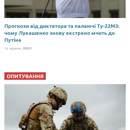
Прогнози від диктатора та палаючі Ту-22М3:
чому Лукашенко знову екстрено мчить до
Путіна
16 червня,
09:01
ОПИТУВАННЯ