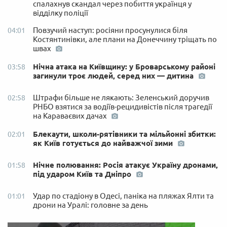
спалахнув скандал через побиття українця у
відділку поліції
Повзучий наступ: росіяни просунулися біля
04:01
Костянтинівки, але плани на Донеччину тріщать по
швах
Нічна атака на Київщину: у Броварському районі
03:58
загинули троє людей, серед них — дитина
Штрафи більше не лякають: Зеленський доручив
02:58
РНБО взятися за водіїв-рецидивістів після трагедії
на Караваєвих дачах
Блекаути, школи-рятівники та мільйонні збитки:
02:01
як Київ готується до найважчої зими
Нічне полювання: Росія атакує Україну дронами,
01:58
під ударом Київ та Дніпро
Удар по стадіону в Одесі, паніка на пляжах Ялти та
01:01
дрони на Уралі: головне за день