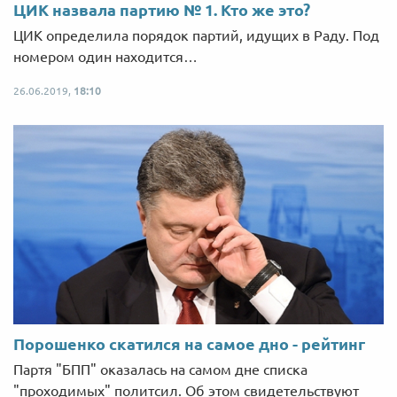
ЦИК назвала партию № 1. Кто же это?
ЦИК определила порядок партий, идущих в Раду. Под
номером один находится…
26.06.2019,
18:10
Порошенко скатился на самое дно - рейтинг
Партя "БПП" оказалась на самом дне списка
"проходимых" политсил. Об этом свидетельствуют