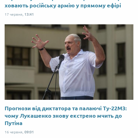
ховають російську армію у прямому ефірі
17 червня,
13:41
Прогнози від диктатора та палаючі Ту-22М3:
чому Лукашенко знову екстрено мчить до
Путіна
16 червня,
09:01