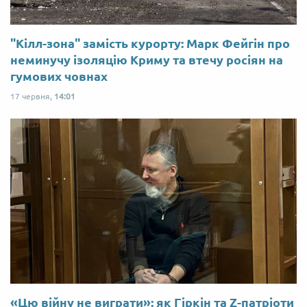
"Кілл-зона" замість курорту: Марк Фейгін про
неминучу ізоляцію Криму та втечу росіян на
гумових човнах
17 червня,
14:01
«Цю війну не виграти»: як Гіркін та Z-патріоти