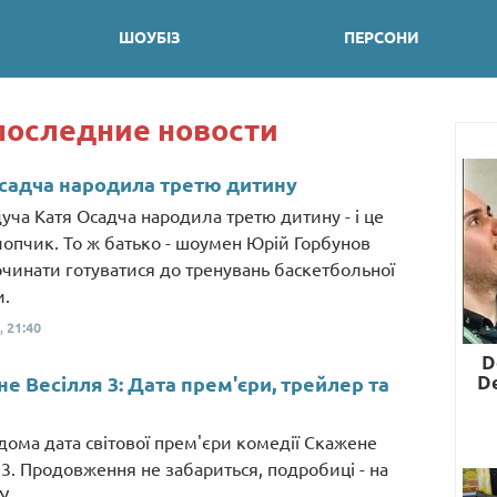
ШОУБІЗ
ПЕРСОНИ
последние новости
садча народила третю дитину
уча Катя Осадча народила третю дитину - і це
лопчик. То ж батько - шоумен Юрій Горбунов
чинати готуватися до тренувань баскетбольної
.
,
21:40
е Весілля 3: Дата прем'єри, трейлер та
ідома дата світової прем'єри комедії Скажене
 3. Продовження не забариться, подробиці - на
У.