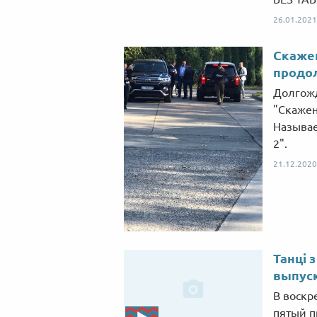
26.01.2021
Скажен
продо
Долгож
"Скажен
Называе
2".
21.12.2020
Танці 
выпуск
В воскре
пятый п