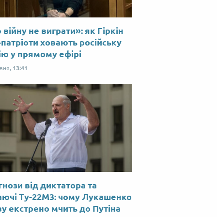
війну не виграти»: як Гіркін
-патріоти ховають російську
ію у прямому ефірі
рвня,
13:41
нози від диктатора та
аючі Ту-22М3: чому Лукашенко
у екстрено мчить до Путіна