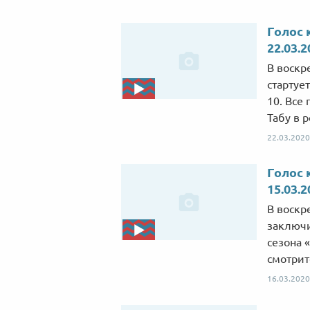
Голос 
22.03.2
В воскре
стартуе
10. Все
Табу в 
22.03.2020
Голос 
15.03.2
В воскре
заключи
сезона «
смотрит
16.03.2020