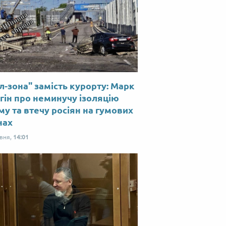
л-зона" замість курорту: Марк
гін про неминучу ізоляцію
у та втечу росіян на гумових
нах
рвня,
14:01