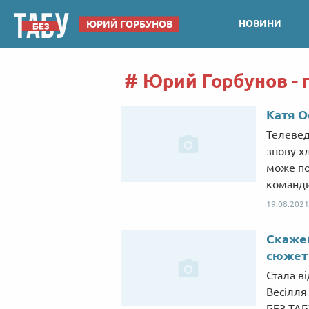
НОВИНИ
ЮРИЙ ГОРБУНОВ
Юрий Горбунов - 
Катя О
Телевед
знову х
може по
команди
19.08.2021
Скажен
сюжет
Стала в
Весілля
БЕЗ ТАБ