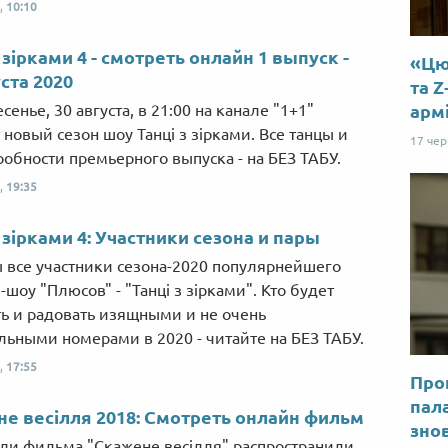
,
10:10
з зірками 4 - смотреть онлайн 1 выпуск -
«Цю 
уста 2020
та Z
арм
сенье, 30 августа, в 21:00 на канале "1+1"
 новый сезон шоу Танці з зірками. Все танцы и
17 че
робности премьерного выпуска - на БЕЗ ТАБУ.
,
19:35
з зірками 4: Участники сезона и пары
 все участники сезона-2020 популярнейшего
шоу "Плюсов" - "Танці з зірками". Кто будет
ь и радовать изящными и не очень
льными номерами в 2020 - читайте на БЕЗ ТАБУ.
,
17:55
Прог
пал
е весілля 2018: Смотреть онлайн фильм
знов
ли фильма "Скажене весілля" распространили