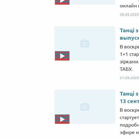
онлайн 
28.09.2020
Танці 
выпуск
В воскр
1+1 ста
зірками
ТАБУ.
21.09.2020
Танці 
13 сен
В воскре
стартует
подробн
эфире н