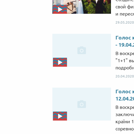
свой фи
и перес
29.05.2020
Голос 
- 19.04
В воскр
"1+1" в
подробн
20.04.2020
Голос 
12.04.2
В воскр
заключи
країни 
соревно