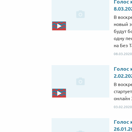
Голос 
8.03.20
В воскре
новый э
будут б
одну пе
на Без Т
08.03.2020
Голос 
2.02.20
В воскр
стартуе
онлайн 
03.02.2020
Голос 
26.01.2