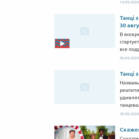
14.09.2020
Танці 
30 авг
В воскре
стартует
все под
06.09.2020
Танці 
Названы
реалити-
удивлят
танцева
30.08.2020
Скажен
Создате