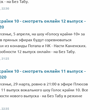
к - на Без Табу.
Від пацанки до панянки
Топ-модель
,
22:30
країни 10 - смотреть онлайн 12 выпуск -
20
сенье, 5 апреля, на шоу «Голосу країни-10» за
 в прямых эфирах будут соревноваться
ки из команды Потапа и NK - Насти Каменских.
робности 12 выпуск онлайн - на Без Табу.
,
21:25
країни 10 - смотреть онлайн 11 выпуск -
020
есенье, 29 марта, ровно в 21:00 в эфире Плюсов
т 11 выпуск вокального шоу Голос країни 10. Все
ости нового выпуска - на Без Табу в режиме
,
22:35