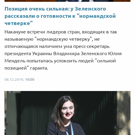
Позиция очень сильная: у Зеленского
рассказали о готовности к "нормандской
четверке"
Накануне встречи лидеров стран, входящих в так
называемую "нормандскую четверку", не
отличающаяся наличием ума пресс-секретарь
президента Украины Владимира Зеленского Юлия
Мендель попыталась успокоить людей "сильной
позицией" гаранта.
08.12.2019,
16:00