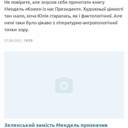
Не повірите, але змусив себе прочитати книгу
Мендель «Кожен із нас Президент». Художньої цінності
там мало, хоча Юлія старалась, як і фактологічної. Але
мені таки було цікаво з літературно-антропологічної
точки зору.
27.09.2021,
16:59
Зеленський замість Мендель призначив