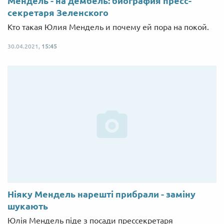
Мендель - на дембель: биография пресс-
секретаря Зеленского
Кто такая Юлия Мендель и почему ей пора на покой.
30.04.2021,
15:45
Ніяку Мендель нарешті прибрали - заміну
шукають
Юлія Мендель піде з посади прессекретаря