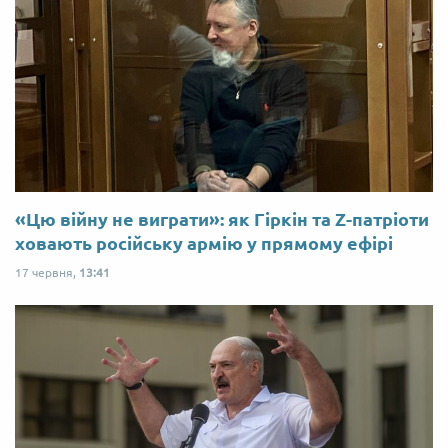
«Цю війну не виграти»: як Гіркін та Z-патріоти
ховають російську армію у прямому ефірі
17 червня,
13:41