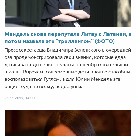
Мендель снова перепутала Литву с Латвией, а
потом назвала это "троллингом" (ФОТО)
Пресс-секретарша Владимира Зеленского в очередной
раз продемонстрировала свои знания, которые едва
дотягивают до первого класса общеобразовательной
школы. Впрочем, современные дети вполне способны
воспользоваться Гуглом, а для Юлии Мендель эта
опция, судя по всему, недоступна.
28.11.2019,
14:00