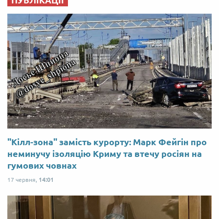
"Кілл-зона" замість курорту: Марк Фейгін про
неминучу ізоляцію Криму та втечу росіян на
гумових човнах
17 червня,
14:01