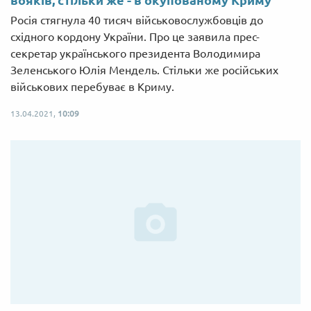
вояків, стільки же - в окупованому Криму
Росія стягнула 40 тисяч військовослужбовців до
східного кордону України. Про це заявила прес-
секретар українського президента Володимира
Зеленського Юлія Мендель. Стільки же російських
військових перебуває в Криму.
13.04.2021,
10:09