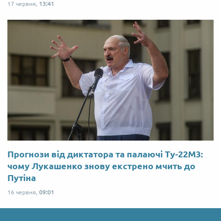
17 червня,
13:41
Прогнози від диктатора та палаючі Ту-22М3:
чому Лукашенко знову екстрено мчить до
Путіна
16 червня,
09:01