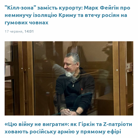
"Кілл-зона" замість курорту: Марк Фейгін про
неминучу ізоляцію Криму та втечу росіян на
гумових човнах
17 червня,
14:01
«Цю війну не виграти»: як Гіркін та Z-патріоти
ховають російську армію у прямому ефірі