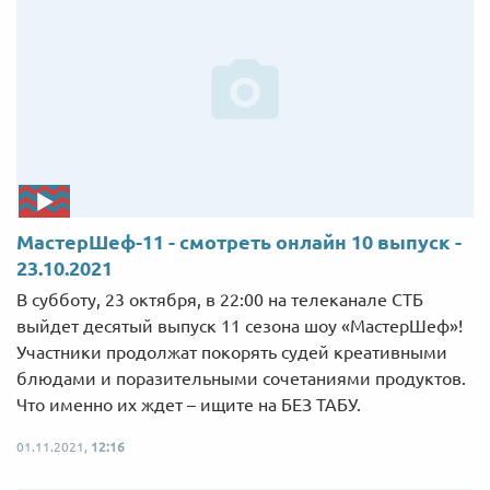
МастерШеф-11 - смотреть онлайн 10 выпуск -
23.10.2021
В субботу, 23 октября, в 22:00 на телеканале СТБ
выйдет десятый выпуск 11 сезона шоу «МастерШеф»!
Участники продолжат покорять судей креативными
блюдами и поразительными сочетаниями продуктов.
Что именно их ждет – ищите на БЕЗ ТАБУ.
01.11.2021,
12:16