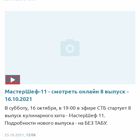
МастерШеф-11 - смотреть онлайн 8 выпуск -
16.10.2021
В субботу, 16 октября, в 19-00 в эфире СТБ стартует 8
выпуск кулинарного хита - МастерШеф 11.
Подробности нового выпуска - на БЕЗ ТАБУ.
25.10.2021,
12:06