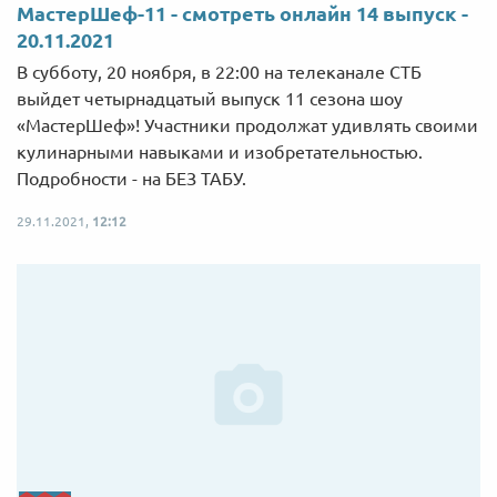
МастерШеф-11 - смотреть онлайн 14 выпуск -
20.11.2021
В субботу, 20 ноября, в 22:00 на телеканале СТБ
выйдет четырнадцатый выпуск 11 сезона шоу
«МастерШеф»! Участники продолжат удивлять своими
кулинарными навыками и изобретательностью.
Подробности - на БЕЗ ТАБУ.
29.11.2021,
12:12