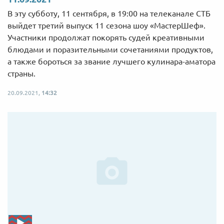
В эту субботу, 11 сентября, в 19:00 на телеканале СТБ
выйдет третий выпуск 11 сезона шоу «МастерШеф».
Участники продолжат покорять судей креативными
блюдами и поразительными сочетаниями продуктов,
а также бороться за звание лучшего кулинара-аматора
страны.
20.09.2021,
14:32