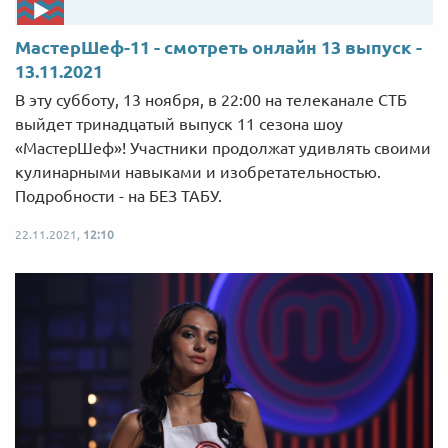
МастерШеф-11 - смотреть онлайн 13 выпуск -
13.11.2021
В эту субботу, 13 ноября, в 22:00 на телеканале СТБ
выйдет тринадцатый выпуск 11 сезона шоу
«МастерШеф»! Участники продолжат удивлять своими
кулинарными навыками и изобретательностью.
Подробности - на БЕЗ ТАБУ.
22.11.2021,
12:10