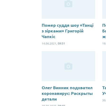
Помер суддя шоу «Танці
П
з зірками» Григорій
Б
Чапкіс
ж
14.06.2021,
09:51
19
Олег Винник подхватил
Т
коронавирус: Раскрыты
У
детали
30
28.09.2020,
08:40