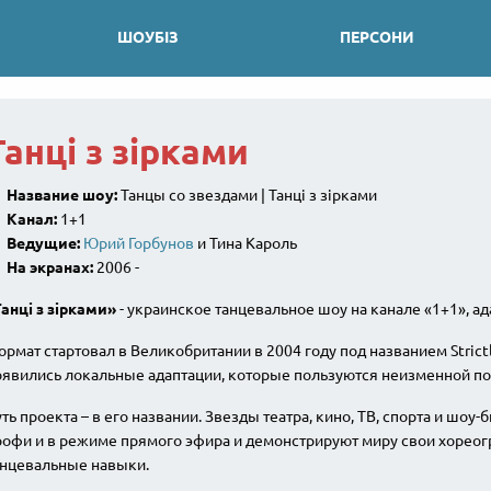
ШОУБІЗ
ПЕРСОНИ
Танці з зірками
Название шоу:
Танцы со звездами | Танці з зірками
Канал:
1+1
Ведущие:
Юрий Горбунов
и Тина Кароль
На экранах:
2006 -
анці з зірками»
- украинское танцевальное шоу на канале «1+1», ад
рмат стартовал в Великобритании в 2004 году под названием Strictl
оявились локальные адаптации, которые пользуются неизменной п
ть проекта – в его названии. Звезды театра, кино, ТВ, спорта и шоу
рофи и в режиме прямого эфира и демонстрируют миру свои хореог
анцевальные навыки.