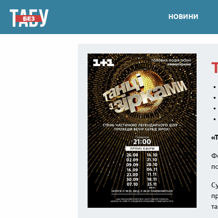
НОВИНИ
«Т
Фо
п
Су
п
т