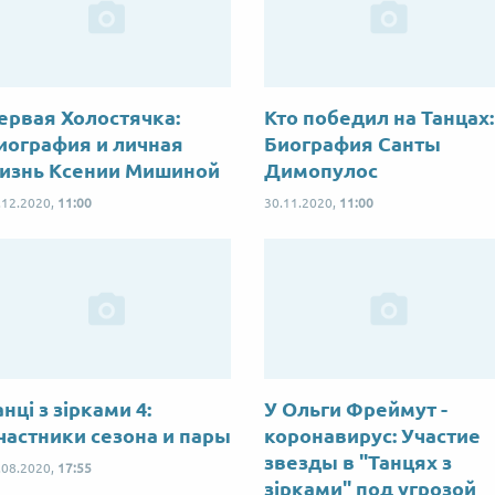
ервая Холостячка:
Кто победил на Танцах:
иография и личная
Биография Санты
изнь Ксении Мишиной
Димопулос
.12.2020,
11:00
30.11.2020,
11:00
анці з зірками 4:
У Ольги Фреймут -
частники сезона и пары
коронавирус: Участие
звезды в "Танцях з
.08.2020,
17:55
зірками" под угрозой