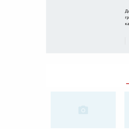
Д
гр
ка