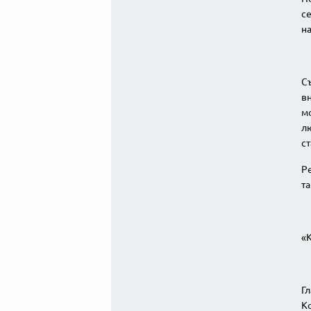
се
на
Съ
вн
мо
лю
ст
Ре
та
«К
Г
К