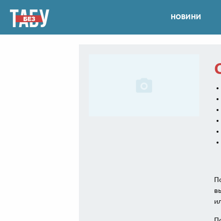
НОВИНИ
По
вы
ил
По