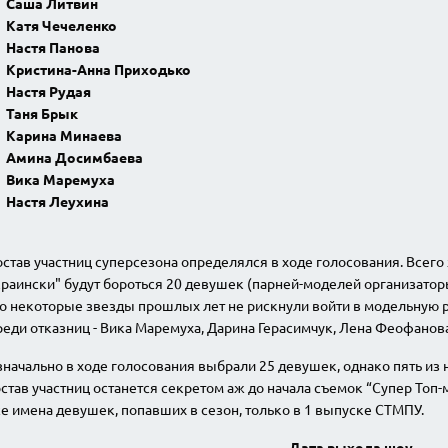
Саша Литвин
Катя Чечеленко
Настя Панова
Кристина-Анна Приходько
Настя Рудая
Таня Брык
Карина Минаева
Амина Досимбаева
Вика Маремуха
Настя Леухина
Від пацанки до панянки
Топ-модель
став участниц суперсезона определялся в ходе голосования. Всего 
краински" будут бороться 20 девушек (парней-моделей организато
о некоторые звезды прошлых лет не рискнули войти в модельную ре
еди отказниц - Вика Маремуха, Дарина Герасимчук, Лена Феофанова
начально в ходе голосования выбрали 25 девушек, однако пять из н
став участниц останется секретом аж до начала съемок “Супер Топ-
е имена девушек, попавших в сезон, только в 1 выпуске СТМПУ.