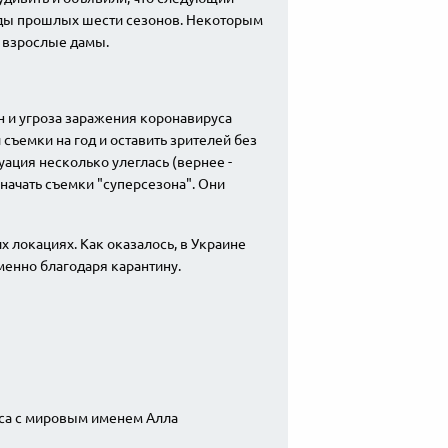
езды прошлых шести сезонов. Некоторым
е взрослые дамы.
н и угроза заражения коронавируса
съемки на год и оставить зрителей без
ация несколько улеглась (вернее -
начать съемки "суперсезона". Они
х локациях. Как оказалось, в Украине
менно благодаря карантину.
еса с мировым именем Алла