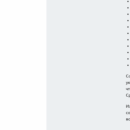
Со
у
чт
Ср
Из
со
вс