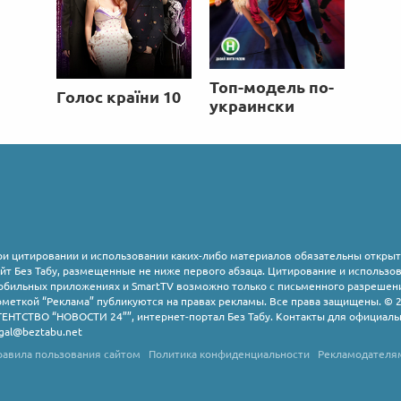
Топ-модель по-
Голос країни 10
украински
ри цитировании и использовании каких-либо материалов обязательны открыт
айт Без Табу, размещенные не ниже первого абзаца. Цитирование и использ
обильных приложениях и SmartTV возможно только с письменного разрешени
ометкой “Реклама” публикуются на правах рекламы. Все права защищены
ГЕНТСТВО “НОВОСТИ 24””, интернет-портал Без Табу. Контакты для официаль
egal@beztabu.net
равила пользования сайтом
Политика конфиденциальности
Рекламодателя