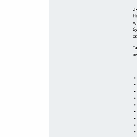
Э
Ни
од
б
ск
Та
вы