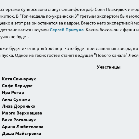
кспертами суперсезона станут фешнфотограф Соня Плакидюк и мод
китюк. В "Топ-модель по-украински 3" третьим экспертом был мо
нако в этот раз он останется за кадром. Вместо него экспертизой 
удет заниматься шоумен
Сергей Притула
. Каким боком он к фешн-и
учно не будет.
кже будет и четвертый эксперт - это будет приглашенная звезда, ко
пуска. Одной из таких гостей станет ведущая "Нового канала" Лес
Участницы
Катя Свинарчук
Софи Беридзе
Ира Ротар
Анна Сулима
Лиза Доронько
Марго Верховцева
Вика Рогальчук
Арина Любителева
Даша Майстренко