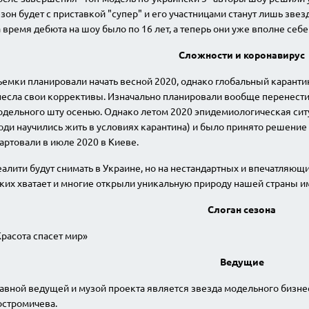
зон будет с приставкой "супер" и его участницами станут лишь зв
 время дебюта на шоу было по 16 лет, а теперь они уже вполне себ
Сложности и коронавирус
емки планировали начать весной 2020, однако глобальный каранти
есла свои коррективы. Изначально планировали вообще перенести 
дельного шту осенью. Однако летом 2020 эпидемиологическая ситу
ди научились жить в условиях карантина) и было принято решение 
артовали в июле 2020 в Киеве.
алити будут снимать в Украине, но на нестандартных и впечатляющи
ких хватает и многие открыли уникальную природу нашей страны и
Слоган сезона
расота спасет мир»
Ведущие
лавной ведущей и музой проекта является звезда модельного бизн
остромичева.