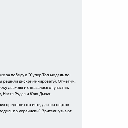
 по-українськи
же за победу в "Супер Топ-модель по-
ры решили дискриминировать). Отметим,
ку дважды и отказались от участия.
, Настя Рудая и Юля Дыхан.
их предстоит отсеять, для экспертов
модель по-украински”. Зрители узнают