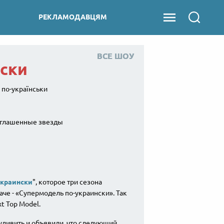
РЕКЛАМОДАВЦЯМ
ВСЕ ШОУ
ВСЕ ШОУ
нски
 по-українськи
риглашенные звезды
украински
", которое три сезона
аче - «Супермодель по-украински». Так
t Top Model.
удивить и объявили, что следующий