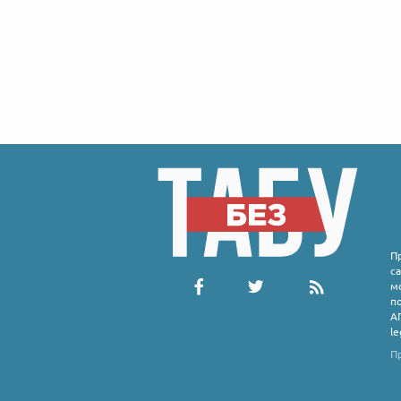
П
с
м
п
А
l
П