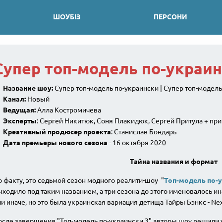
ШОУБІЗ
ПЕРСОНИ
Супер топ-модель по-украи
Название шоу:
Супер топ-модель по-украински | Супер топ-модель
Канал:
Новый
Ведущая:
Алла Костромичева
Эксперты
: Сергей Никитюк, Соня Плакидюк, Сергей Притула + п
Креативный продюсер проекта
: Станислав Бондарь
Дата премьеры нового сезона
- 16 октября 2020
Тайна названия и формат
 факту, это седьмой сезон модного реалити-шоу "
Топ-модель по-
ходило под таким названием, а три сезона до этого именовалось ин
и иначе, но это была украинская вариация детища Тайры Бэнкс - Nex
сле завершения "Топ-модель по-украински 3" авторы шоу решили 