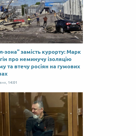
л-зона" замість курорту: Марк
гін про неминучу ізоляцію
у та втечу росіян на гумових
нах
рвня,
14:01