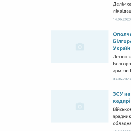
Делімха
ліквідац
14.06.2023
Ополче
Білгор
Україн
Легіон 
Бєлгород
армією 
03.06.2023
ЗСУ на
кадирі
Військо
зрадник
обладна