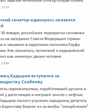
ыл зарезан чеченский блогер Имран Алиев.
,
11:20
ский сенатор-единоросс оказался
ей
, 30 января, российские террористы-силовики
сь на заседание Совета Федерации страны-
ра и заковали в наручники политика Рауфа
ва. Как оказалось, путинский и кадыровский
бил как минимум двоих человек.
,
13:09
овец Кадыров вступился за
андистку Скабееву
ель парнокопытных, поработивший русских и
й у дагестанцев и ингушей землю с нефтью
Кадыров посмел угрожать народному депутату
 Бориславу Березе из-за якобы "оскорбления"