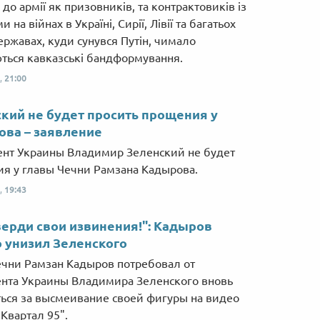
Від пацанки до панянки
Топ-модель
до армії як призовників, та контрактовиків із
и на війнах в Україні, Сирії, Лівії та багатьох
ержавах, куди сунувся Путін, чимало
ться кавказські бандформування.
,
21:00
кий не будет просить прощения у
ва – заявление
нт Украины Владимир Зеленский не будет
я у главы Чечни Рамзана Кадырова.
,
19:43
ерди свои извинения!": Кадыров
 унизил Зеленского
ечни Рамзан Кадыров потребовал от
нта Украины Владимира Зеленского вновь
ься за высмеивание своей фигуры на видео
"Квартал 95".