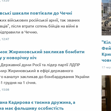
,
13:20
вські шакали повтікали до Чечні
их військових російської армії, так званих
ців", після втрати сотень бійців на війні в
 відправили в Чечню.
,
12:47
"Кіл
Фей
мок Жириновський закликав бомбити
Крим
у у новорічну ніч
чов
 Державної думи Росії та лідер партії ЛДПР
17 че
ир Жириновський в ефірі державного
о каналу» закликав до бомбардування України
 31 грудня на 1 січня.
,
15:08
ана Кадирова є таємна дружина, а
на має фальшиву особистість