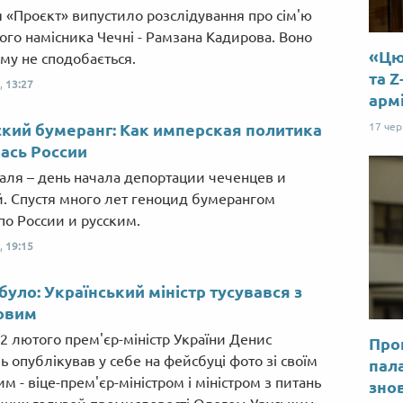
 «Проєкт» випустило розслідування про сім'ю
кого намісника Чечні - Рамзана Кадирова. Воно
«Цю 
му не сподобається.
та Z
,
13:27
арм
17 че
кий бумеранг: Как имперская политика
ась России
аля – день начала депортации чеченцев и
. Спустя много лет геноцид бумерангом
по России и русским.
,
19:15
було: Український міністр тусувався з
овим
22 лютого прем'єр-міністр України Денис
Прог
 опублікував у себе на фейсбуці фото зі своїм
пал
м - віце-прем'єр-міністром і міністром з питань
знов