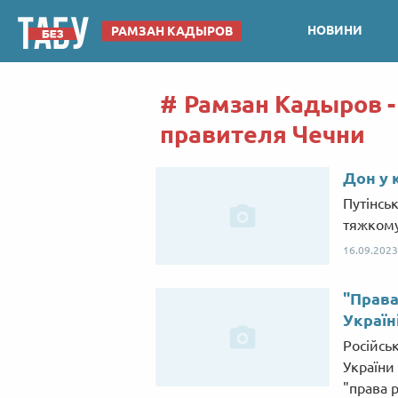
НОВИНИ
РАМЗАН КАДЫРОВ
Рамзан Кадыров -
правителя Чечни
Дон у 
Путінсь
тяжкому 
16.09.2023
"Права
Україн
Російсь
України
"права 