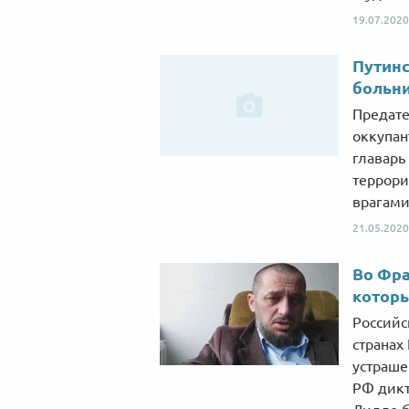
19.07.2020
Путинс
больни
Предате
оккупан
главарь
террори
врагами
21.05.2020
Во Фра
котор
Российс
странах
устраше
РФ дикт