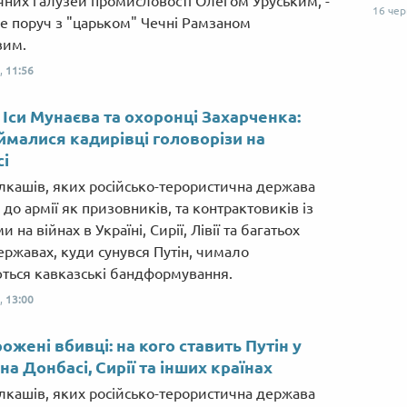
ічних галузей промисловості Олегом Уруським, -
16 че
е поруч з "царьком" Чечні Рамзаном
вим.
,
11:56
 Іси Мунаєва та охоронці Захарченка:
ймалися кадирівці головорізи на
і
лкашів, яких російсько-терористична держава
до армії як призовників, та контрактовиків із
и на війнах в Україні, Сирії, Лівії та багатьох
ержавах, куди сунувся Путін, чимало
ться кавказські бандформування.
,
13:00
ожені вбивці: на кого ставить Путін у
на Донбасі, Сирії та інших країнах
лкашів, яких російсько-терористична держава