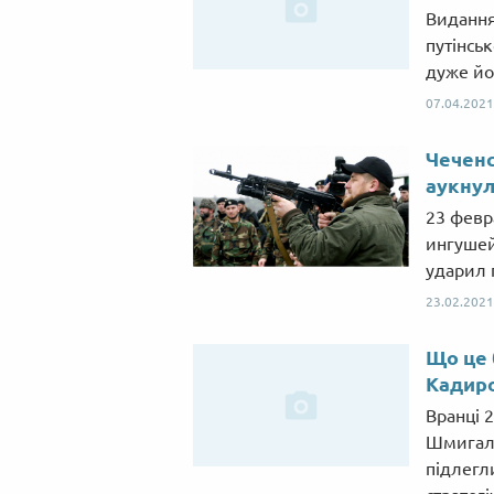
Видання
путінсь
дуже йо
07.04.2021
Чеченс
аукнул
23 февр
ингушей
ударил 
23.02.2021
Що це 
Кадир
Вранці 
Шмигаль
підлегли