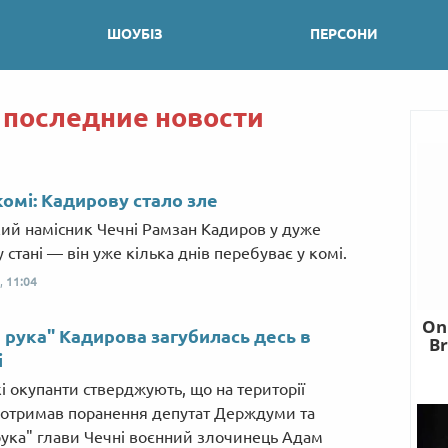
ШОУБІЗ
ПЕРСОНИ
 последние новости
комі: Кадирову стало зле
кий намісник Чечні Рамзан Кадиров у дуже
стані — він уже кілька днів перебуває у комі.
,
11:04
 рука" Кадирова загубилась десь в
і
кі окупанти стверджують, що на території
 отримав поранення депутат Держдуми та
рука" глави Чечні воєнний злочинець Адам