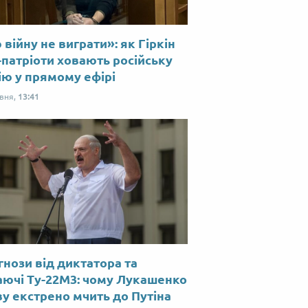
війну не виграти»: як Гіркін
-патріоти ховають російську
ію у прямому ефірі
рвня,
13:41
нози від диктатора та
аючі Ту-22М3: чому Лукашенко
у екстрено мчить до Путіна