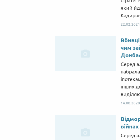
стратег
який йд
Кадиро
22.02.2021
Вбивці
чим за
Донбас
Серед а
набрала 
іпотекам
інших д
виділяю
14.08.2020
Відмор
війнах 
Серед а