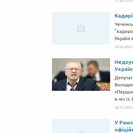
12.06.2022
Кадирі
Чеченськ
"кадиров
Україні
20.03.2022
Недоу
Україн
Депутат
Володим
«Першог
в ніч із
28.12.2021
У Рамз
офіцій