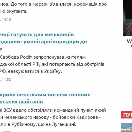
нов. До того в мережі з'явилася інформація про
ію окупанта.
,
14:16
нці готують для мешканців
одщини гуманітарні коридори до
и
«Свобода Росії» запропонував жителям
ської області РФ, які потерпають від обстрілів
РФ, евакуюватися в Україну.
,
11:32
крили пекельним вогнем топових
вських шайтанів
ві ЗСУ вдало обстріляли командний пункт, який
ПУ
и чеченського народу - бойовики Кадирова -
ли в Рубіжному, що на Луганщині.