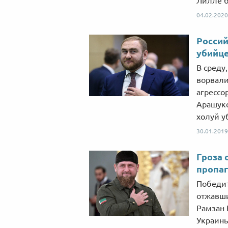
Лилле б
04.02.2020
Россий
убийц
В среду
ворвали
агрессо
Арашуко
холуй у
30.01.2019
Гроза 
пропаг
Победит
отжавши
Рамзан 
Украины