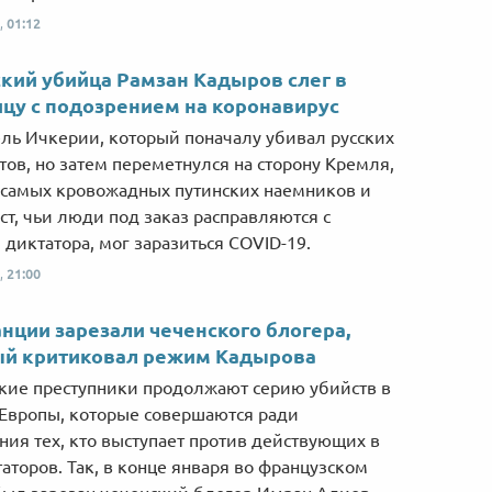
,
01:12
кий убийца Рамзан Кадыров слег в
цу с подозрением на коронавирус
ль Ичкерии, который поначалу убивал русских
тов, но затем переметнулся на сторону Кремля,
 самых кровожадных путинских наемников и
ст, чьи люди под заказ расправляются с
 диктатора, мог заразиться COVID-19.
,
21:00
нции зарезали чеченского блогера,
ый критиковал режим Кадырова
кие преступники продолжают серию убийств в
 Европы, которые совершаются ради
ния тех, кто выступает против действующих в
аторов. Так, в конце января во французском