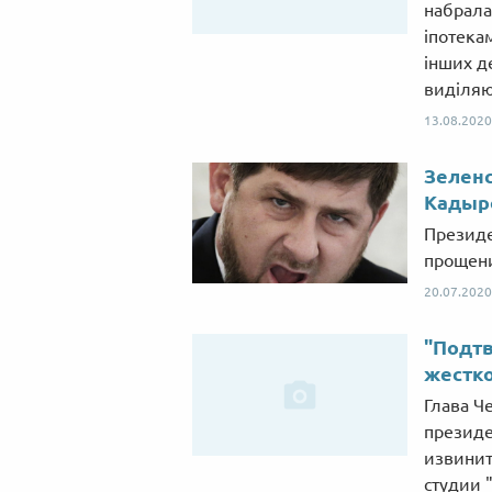
набрала 
іпотекам
інших д
виділяю
13.08.2020
Зеленс
Кадыро
Президе
прощени
20.07.2020
"Подтв
жестко
Глава Ч
президе
извинит
студии 