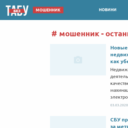
НОВИНИ
МОШЕННИК
мошенник - остан
Новые
недвиж
как уб
Недвиж
деятель
качеств
махинац
электро
03.03.2020
СБУ пр
за мет