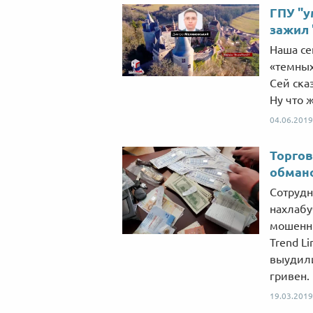
ГПУ "у
зажил
Наша се
«темных
Сей ска
Ну что ж
04.06.2019
Торгов
обмано
Сотрудн
нахлабу
мошенни
Trend L
выудили
гривен.
19.03.2019