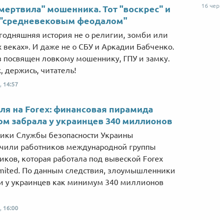
16 че
мертвила" мошенника. Тот "воскрес" и
 "средневековым феодалом"
годняшняя история не о религии, зомби или
 веках». И даже не о СБУ и Аркадии Бабченко.
з посвящен ловкому мошеннику, ГПУ и замку.
, держись, читатель!
,
14:57
ля на Forex: финансовая пирамида
м забрала у украинцев 340 миллионов
ики Службы безопасности Украины
чили работников международной группы
ков, которая работала под вывеской Forex
imіted. По данным следствия, злоумышленники
 у украинцев как минимум 340 миллионов
,
16:00