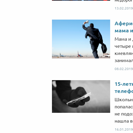
13.02.2019
Аферис
мама и
Мама и 
четыре 
киевлян
занимал
08.02.2019
15-лет
телеф
Школьн
попалас
не подо
нашла в
16.01.2019