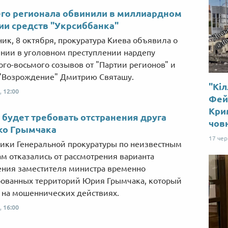
го регионала обвинили в миллиардном
и средств "Укрсиббанка"
ник, 8 октября, прокуратура Киева объявила о
нии в уголовном преступлении нардепу
ого-восьмого созывов от "Партии регионов" и
"Возрождение" Дмитрию Святашу.
"Кіл
,
12:00
Фей
Крим
 будет требовать отстранения друга
чов
ко Грымчака
17 че
ики Генеральной прокуратуры по неизвестным
м отказались от рассмотрения варианта
ения заместителя министра временно
ованных территорий Юрия Грымчака, который
 на мошеннических действиях.
,
16:00