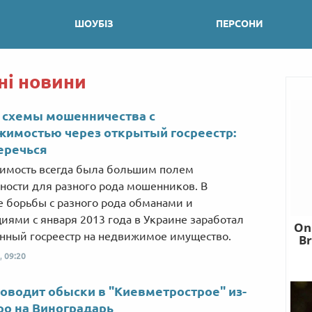
ШОУБІЗ
ПЕРСОНИ
ні новини
 схемы мошенничества с
имостью через открытый госреестр:
еречься
имость всегда была большим полем
ности для разного рода мошенников. В
е борьбы с разного рода обманами и
иями с января 2013 года в Украине заработал
нный госреестр на недвижимое имущество.
,
09:20
оводит обыски в "Киевметрострое" из-
ро на Виноградарь