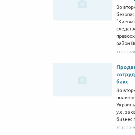
Во втор
безопас
"Киевме
следств
правоох
район В
11.02.2020
Продав
сотруд
бакс
Во втор
поличны
Украины
у.е. за
бизнес 
30.10.2019