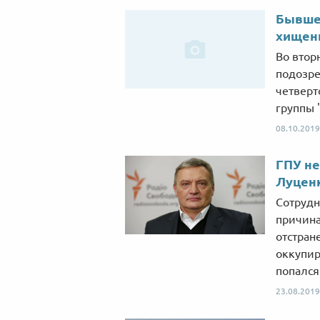
Бывше
хищени
Во втор
подозре
четверт
группы 
08.10.2019
ГПУ не
Луцен
Сотрудн
причина
отстран
оккупир
попался
23.08.2019