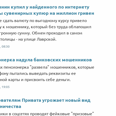
Від пацанки до панянки
Топ-модель
нин купил у найденного по интернету
ы сувенирных купюр на миллион гривен
 сдать валюту по выгодному курсу привело
 к мошеннику, который без труда облапошил
огромную сумму. Обмен проходил в самом
столицы - на улице Лаврской.
,
08:30
онерка надула банковских мошенников
х пенсионерка "развела" мошенников, которые
фону пытались выведать реквизиты ее
ной карты и присвоить себе деньги.
,
19:05
вателям Привата угрожает новый вид
ничества
ки в соцсетях проводят фейковые "призовые"