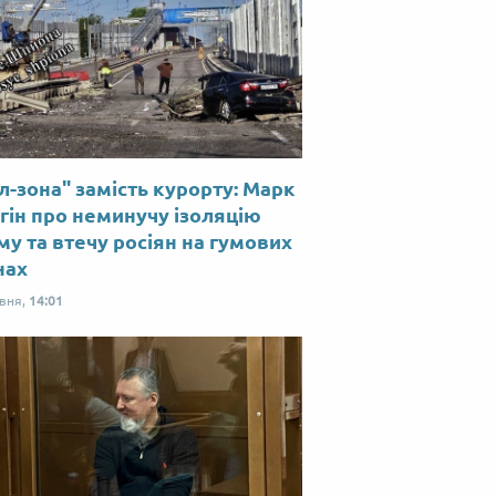
л-зона" замість курорту: Марк
гін про неминучу ізоляцію
у та втечу росіян на гумових
нах
рвня,
14:01