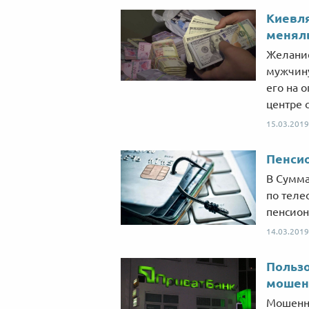
Киевля
менял
Желание
мужчину
его на 
центре 
15.03.2019
Пенси
В Сумма
по теле
пенсион
14.03.2019
Пользо
мошен
Мошенни