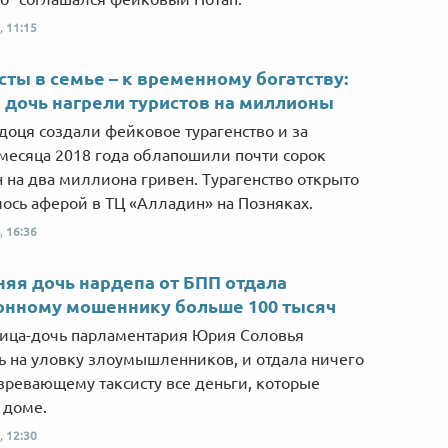
,
11:15
ты в семье – к временному богатству:
 дочь нагрели туристов на миллионы
доця создали фейковое турагенство и за
месяца 2018 года облапошили почти сорок
 на два миллиона гривен. Турагенство открыто
ось аферой в ТЦ «Алладин» на Позняках.
,
16:36
няя дочь нардепа от БПП отдала
онному мошеннику больше 100 тысяч
ица-дочь парламентария Юрия Соловья
ь на уловку злоумышленников, и отдала ничего
зревающему таксисту все деньги, которые
 доме.
,
12:30