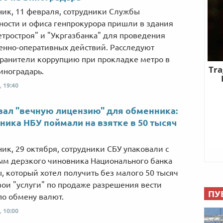
ник, 11 февраля, сотрудники Службы
ности и офиса генпрокурора пришли в здания
тростроя" и "Укргазбанка" для проведения
енно-оперативных действий. Расследуют
ранители коррупцию при прокладке метро в
иноградарь.
,
19:40
ал "вечную лицензию" для обменника:
ника НБУ поймали на взятке в 50 тысяч
ник, 29 октября, сотрудники СБУ упаковали с
м дерзкого чиновника Национального банка
, который хотел получить без малого 50 тысяч
 свои "услуги" по продаже разрешения вести
ПУ
по обмену валют.
,
10:00