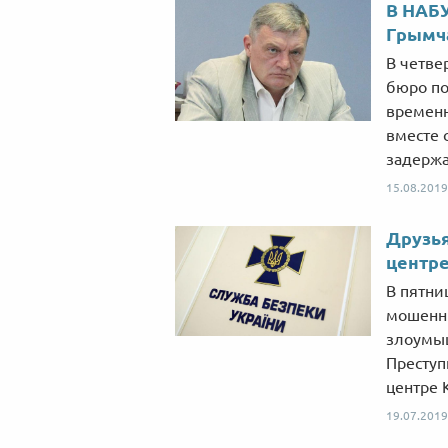
В НАБУ
Грымч
В четве
бюро по
временн
вместе 
задержа
15.08.2019
Друзь
центре
В пятни
мошенни
злоумыш
Преступ
центре 
19.07.2019