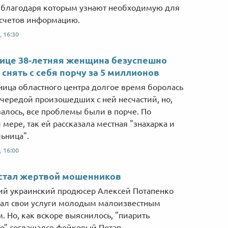
 благодаря которым узнают необходимую для
счетов информацию.
,
16:30
ице 38-летняя женщина безуспешно
 снять с себя порчу за 5 миллионов
ица областного центра долгое время боролась
 чередой произошедших с ней несчастий, но,
залось, все проблемы были в порче. По
 мере, так ей рассказала местная "знахарка и
ьница".
,
16:00
стал жертвой мошенников
ий украинский продюсер Алексей Потапенко
ал свои услуги молодым малоизвестным
м. Но, как вскоре выяснилось, "пиарить
о" соглашался фейковый Потап.