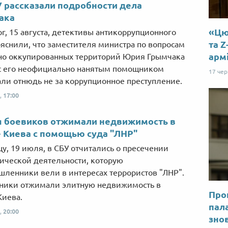
 рассказали подробности дела
ака
«Цю 
рг, 15 августа, детективы антикоррупционного
та Z
яснили, что заместителя министра по вопросам
арм
о оккупированных территорий Юрия Грымчака
с его неофициально нанятым помощником
17 че
ли отнюдь не за коррупционное преступление.
,
17:00
я боевиков отжимали недвижимость в
 Киева с помощью суда "ЛНР"
цу, 19 июля, в СБУ отчитались о пресечении
ческой деятельности, которую
ленники вели в интересах террористов "ЛНР".
ники отжимали элитную недвижимость в
Прог
Киева.
пал
,
20:00
знов