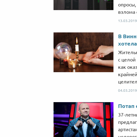
опросы,
взлома 
13.03.2019
В Винн
хотела
Жительн
с целой
как ока
крайней
целител
04.03.2019
Потап 
37-летн
предлаг
артиста
недорог