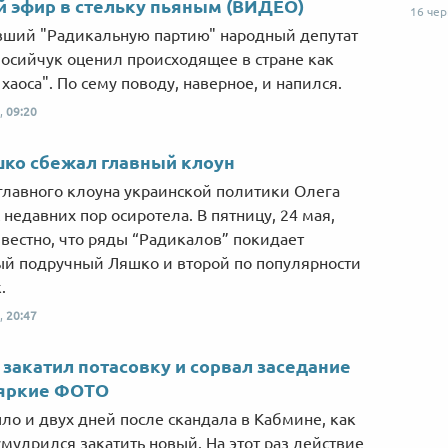
 эфир в стельку пьяным (ВИДЕО)
16 че
ший "Радикальную партию" народный депутат
осийчук оценил происходящее в стране как
хаоса". По сему поводу, наверное, и напился.
,
09:20
ко сбежал главный клоун
главного клоуна украинской политики Олега
 недавних пор осиротела. В пятницу, 24 мая,
звестно, что ряды “Радикалов” покидает
й подручный Ляшко и второй по популярности
.
,
20:47
закатил потасовку и сорвал заседание
 яркие ФОТО
ло и двух дней после скандала в Кабмине, как
мудрился закатить новый. На этот раз действие