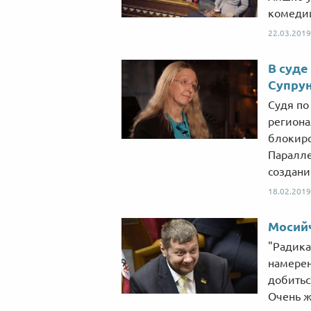
комедии
22.03.2019
В суде
Супрун
Судя по
региона
блокиро
Паралле
создани
18.02.2019
Мосий
"Радика
намерен
добитьс
Очень ж