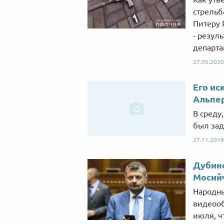
стрельб
Питеру 
- резул
департа
27.05.2020
Его ис
Альпе
В среду
был зад
27.11.2019
Дубин
Мосий
Народны
видеооб
июля, ч