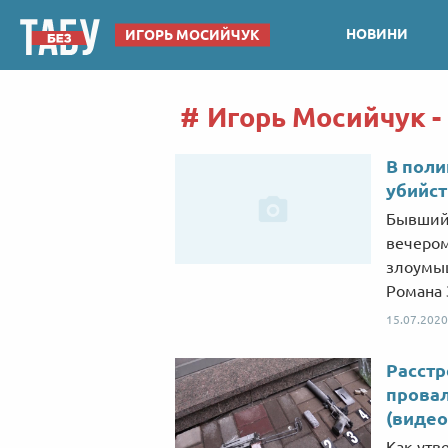
НОВИНИ
ИГОРЬ МОСИЙЧУК
Игорь Мосийчук -
В пол
убийст
Бывший 
вечером
злоумыш
Романа 
15.07.2020
Расстр
прова
(видео
Как утв