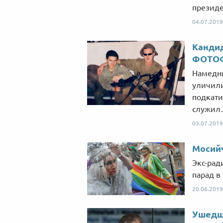
президе
04.07.2019
Кандид
ФОТО
Намедни
уличили
подкати
служил…
03.07.2019
Мосийч
Экс-рад
парад в 
20.06.2019
Ушедш