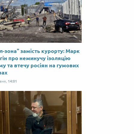
л-зона" замість курорту: Марк
гін про неминучу ізоляцію
у та втечу росіян на гумових
нах
рвня,
14:01