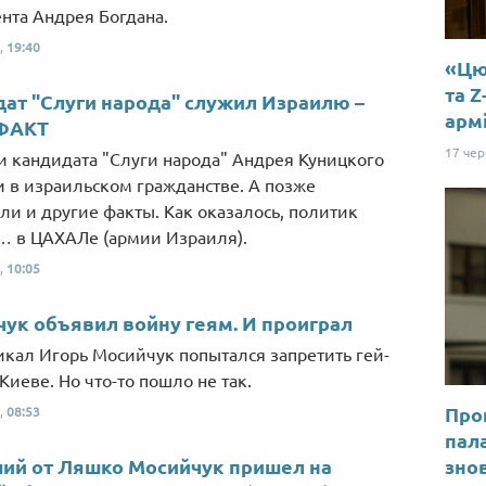
нта Андрея Богдана.
,
19:40
«Цю 
та Z
ат "Слуги народа" служил Израилю –
арм
ФАКТ
17 че
 кандидата "Слуги народа" Андрея Куницкого
 в израильском гражданстве. А позже
ли и другие факты. Как оказалось, политик
 в ЦАХАЛе (армии Израиля).
,
10:05
ук объявил войну геям. И проиграл
икал Игорь Мосийчук попытался запретить гей-
Киеве. Но что-то пошло не так.
Прог
,
08:53
пал
ий от Ляшко Мосийчук пришел на
знов