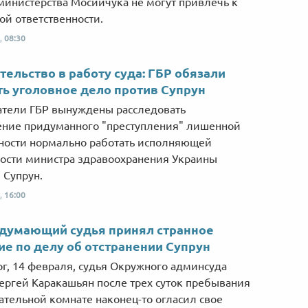
министерства Мосийчука не могут привлечь к
ой ответственности.
,
08:30
ельство в работу суда: ГБР обязали
ь уголовное дело против Супрун
тели ГБР вынуждены расследовать
ние придуманного "преступления" лишенной
ости нормально работать исполняющей
ости министра здравоохранения Украины
 Супрун.
,
16:00
думающий судья принял странное
е по делу об отстранении Супрун
рг, 14 февраля, судья Окружного админсуда
ергей Каракашьян после трех суток пребывания
ательной комнате наконец-то огласил свое