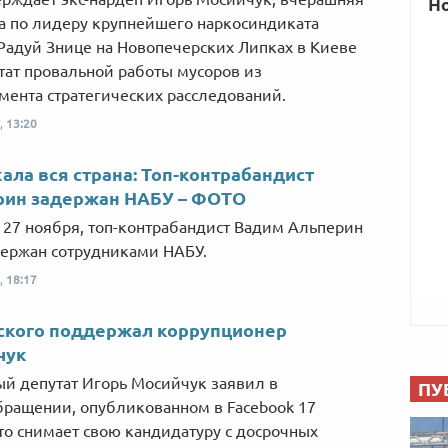
а по лидеру крупнейшего наркосиндиката
Радуй Знице на Новопечерских Липках в Киеве
ьтат провальной работы мусоров из
мента стратегических расследований.
,
13:20
кала вся страна: Топ-контрабандист
рин задержан НАБУ – ФОТО
, 27 ноября, топ-контрабандист Вадим Альперин
ержан сотрудниками НАБУ.
,
18:17
ского поддержал коррупционер
чук
й депутат Игорь Мосийчук заявил в
ПУ
ращении, опубликованном в Facebook 17
то снимает свою кандидатуру с досрочных