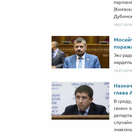
парламе
(Киевск
Дубинск
18.07.2019
Мосийч
пораж
Экс-рад
нардепы
18.07.2019
Назнач
глава 
В среду
своим з
департа
случайн
знаком