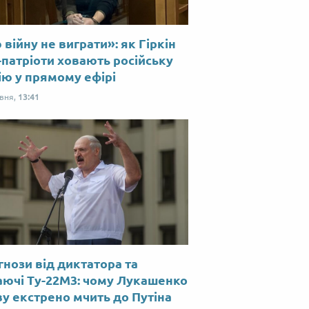
війну не виграти»: як Гіркін
-патріоти ховають російську
ію у прямому ефірі
рвня,
13:41
нози від диктатора та
аючі Ту-22М3: чому Лукашенко
у екстрено мчить до Путіна