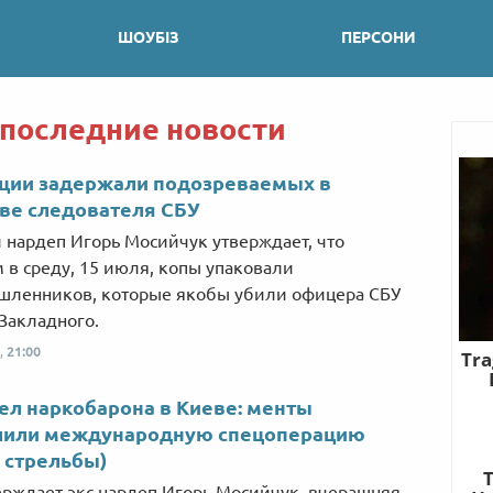
ШОУБІЗ
ПЕРСОНИ
 последние новости
иции задержали подозреваемых в
ве следователя СБУ
нардеп Игорь Мосийчук утверждает, что
 в среду, 15 июля, копы упаковали
ленников, которые якобы убили офицера СБУ
Закладного.
,
21:00
ел наркобарона в Киеве: менты
лили международную спецоперацию
 стрельбы)
ерждает экс-нардеп Игорь Мосийчук, вчерашняя