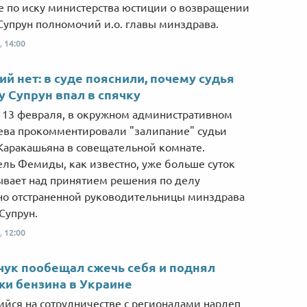
 по иску министерства юстиции о возвращении
Супрун полномочий и.о. главы минздрава.
,
14:00
ий нет: в суде пояснили, почему судья
у Супрун впал в спячку
, 13 февраля, в окружном административном
ева прокомментировали "залипание" судьи
Каракашьяна в совещательной комнате.
ль Фемиды, как известно, уже больше суток
вает над принятием решения по делу
о отстраненной руководительницы минздрава
Супрун.
,
12:00
ук пообещал сжечь себя и поднял
и бензина в Украине
йся на сотрудничестве с регионалами нардеп