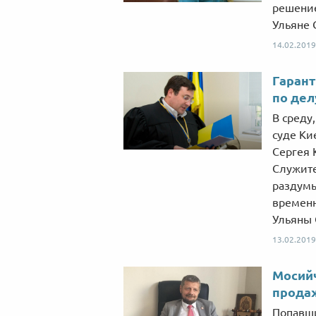
решение
Ульяне 
14.02.2019
Гарант
по дел
В среду
суде Ки
Сергея 
Служите
раздумы
временн
Ульяны 
13.02.2019
Мосийч
продаж
Попавши