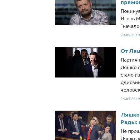
прямой
Покинув
Игорь М
"начало 
29.05.2019
От Ляш
Партия 
Ляшко с
стало и
одиозны
человек
24.05.2019
Ляшко 
Рады:
Не прош
Ляшко у