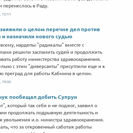
Від пацанки до панянки
Топ-модель
 перенеслось в Раду.
,
12:11
 заявили о целом перечне дел против
 и назначили нового судью
 всему, нардепы-"радикалы" вместе с
лами решили заспамить судей и продолжить
вать работу министерства здравоохранения.
льно с этим "диверсанты" присутпили еще и к
ю преград для работы Кабмина в целом.
,
19:30
чук пообещал добить Супрун
л", который так себя и не поджог, заявил о
ии продолжать подрывную деятельность и
я увольнения и.о. министра здравоохранения.
аль, что за откровенный саботаж работы