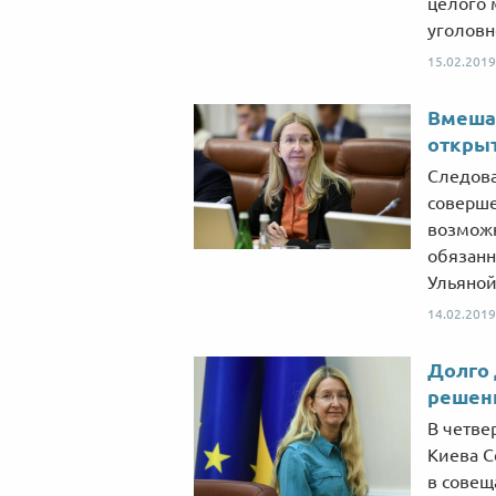
целого 
уголовн
15.02.2019
Вмешат
открыт
Следова
соверше
возможн
обязанн
Ульяной
14.02.2019
Долго 
решени
В четве
Киева С
в совещ