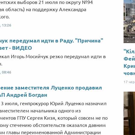
нтских выборов 21 июля по округу №94
ая область) на поддержку Александра
ого.
,
13:26
ук передумал идти в Раду. "Причина"
ает - ВИДЕО
"Кіл
икал Игорь Мосийчук резко передумал идти в
Фей
.
Крим
чов
,
08:46
17 че
ение заместителя Луценко продавил
АП Андрей Богдан
, 3 июля, генпрокурор Юрий Луценко назначил
аместителем начальника одного из
ментов ГПУ Сергея Кизя, который совсем не по
ому стечению обстоятельств оказался давним
ым главы переименованной Администрации