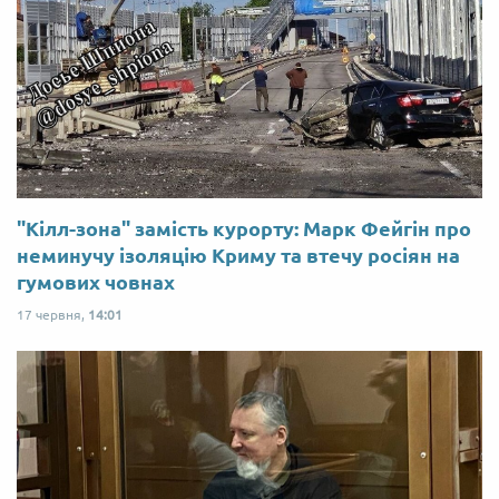
"Кілл-зона" замість курорту: Марк Фейгін про
неминучу ізоляцію Криму та втечу росіян на
гумових човнах
17 червня,
14:01