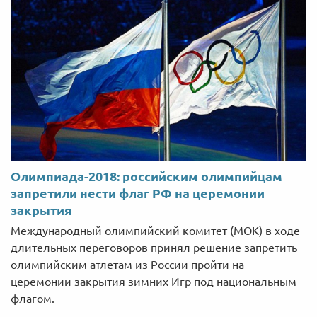
Олимпиада-2018: российским олимпийцам
запретили нести флаг РФ на церемонии
закрытия
Международный олимпийский комитет (МОК) в ходе
длительных переговоров принял решение запретить
олимпийским атлетам из России пройти на
церемонии закрытия зимних Игр под национальным
флагом.