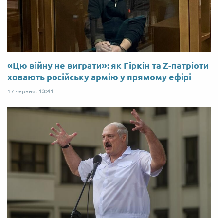
«Цю війну не виграти»: як Гіркін та Z-патріоти
ховають російську армію у прямому ефірі
17 червня,
13:41