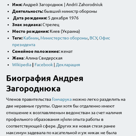
Имя:
Андрей Загороднюк | Andrii Zahorodniuk
Деятельность:
бывший министр обороны
Дата рождения:
5 декабря 1976
Знак
з
одиака:
Стрелец
Место рождения:
Киев (Украина)
Теги:
Кабмин
,
Министерство обороны
,
ВСУ
,
Офис
президента
Семейное положение:
женат
Жена
: Алина Свидерская
Wikipedia
|
F
acebook
|
Декларация
Биография Андрея
Загороднюка
Членов правительства
Гончарука
можно легко разделить на
две неравные группы. Одни хотя бы отдаленно имеют
отношение к возглавляемым ведомствам за счет наличия
профильного образования и/или опыта работы в
соответствующей сфере. Других же новая стезя ранее
максимум задевала по касательной и уж никак не была