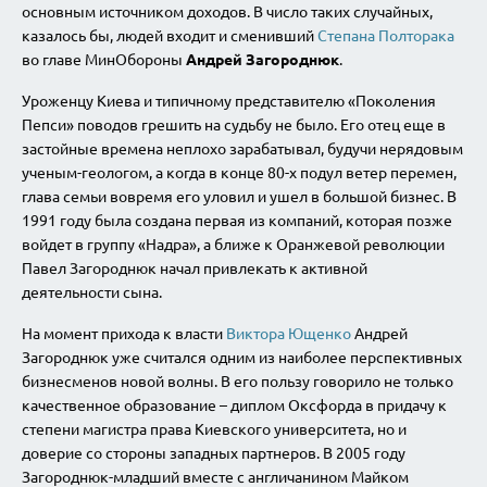
основным источником доходов. В число таких случайных,
казалось бы, людей входит и сменивший
Степана Полторака
во главе МинОбороны
Андрей Загороднюк
.
Уроженцу Киева и типичному представителю «Поколения
Пепси» поводов грешить на судьбу не было. Его отец еще в
застойные времена неплохо зарабатывал, будучи нерядовым
ученым-геологом, а когда в конце 80-х подул ветер перемен,
глава семьи вовремя его уловил и ушел в большой бизнес. В
1991 году была создана первая из компаний, которая позже
войдет в группу «Надра», а ближе к Оранжевой революции
Павел Загороднюк начал привлекать к активной
деятельности сына.
На момент прихода к власти
Виктора Ющенко
Андрей
Загороднюк уже считался одним из наиболее перспективных
бизнесменов новой волны. В его пользу говорило не только
качественное образование – диплом Оксфорда в придачу к
степени магистра права Киевского университета, но и
доверие со стороны западных партнеров. В 2005 году
Загороднюк-младший вместе с англичанином Майком