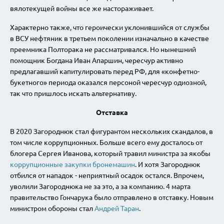
вялотекущей войны все же настораживает.
Характерно также, что героически уклонившийся от службы
в ВСУ нефтяник в третьем поколении изначально в качестве
преемника Полторака не рассматривался. Но нынешний
помощник Богдана Иван Апаршин, чересчур активно
предлагавший капитулировать перед РФ, для «конфетно-
букетного» периода оказался персоной чересчур одиозной,
так что пришлось искать альтернативу.
Отставка
В 2020 Загороднюк стал фигурантом нескольких скандалов, в
том числе коррупционных. Больше всего ему досталось от
блогера Сергея Иванова, который травил министра за якобы
коррупционные закупки бронемашин
. И хотя Загороднюк
отбился от нападок - неприятный осадок остался. Впрочем,
уволили Загороднюка не за это, а за компанию. 4 марта
правительство Гончарука было отправлено в отставку. Новым
министром обороны стал
Андрей Таран
.