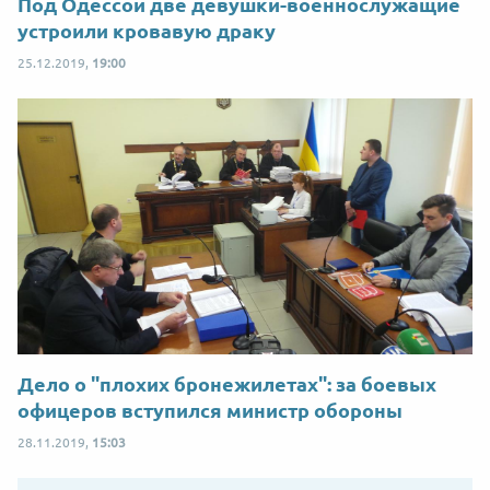
Под Одессой две девушки-военнослужащие
устроили кровавую драку
25.12.2019,
19:00
Дело о "плохих бронежилетах": за боевых
офицеров вступился министр обороны
28.11.2019,
15:03