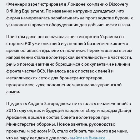
Фленнери зарегистрировал в Лондоне компанию Discovery
Drilling Equipment. По названию нетрудно догадаться, что
фирма намеревалась зарабатывать на производстве буровых
установок и прочего оборудования для добычи нефти и газа.
При этом даже после начала агрессии против Украины со
стороны РФ уже опытный и успешный бизнесмен какое-то
время оставался вдалеке от политики. Первым шагом в этом
направлении стала волонтерская деятельность – в частности,
речь о помощи активно борющимся с оккупантами на линии
фронта частям ВСУ. Началось все с поставок печей и
металлических сеток для бронетранспортеров,
продолжилось уже пополнением автопарка украинской
армии.
Щедрость Андрея Загороднюка не осталась незамеченной: в
2015 году он, как и будущий нардеп от «Слуги народа» Давид
Арахамия, вошел в состав Совета волонтеров при
Министерстве обороны. Новое занятие, руководство
проектным офисом МО, стало отбирать так много времени,
что на пару лет даже довелось
выйти из бизнеса
–