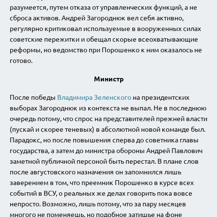
разумеется, путем отказа от управленческих функций, а не
сброса активов. Андрей Загороднюк вел себя активно,
регулярно критиковал используемые в вооруженных силах
советские пережитки и обещал скорые всеохватывающие
реформы, но ведомство при Порошенко к ним оказалось не
готово.
Министр
После победы
Владимира Зеленского
на президентских
выборах Загороднюк из контекста не выпал. Не в последнюю
очередь потому, что спрос на представителей прежней власти
(пускай и скорее теневых) в абсолютной новой команде был.
Парадокс, но после повышения сперва до советника главы
государства, а затем до министра обороны Андрей Павлович
заметной публичной персоной быть перестал. В плане слов
после августовского назначения он запомнился лишь
заверением в том, что преемник Порошенко в курсе всех
событий в ВСУ, о реальных же делах говорить пока вовсе
непросто. Возможно, лишь потому, что за пару месяцев
многого не поменяешь, но подобное затишье на фоне