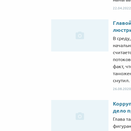
22.04.2022
Главой
люстр
В среду
начальн
считает
потоков
факт, ч
таможен
смутил.
26.08.2020
Корруп
дело 
Глава т
фигуран