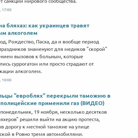
т санкции мирового сообщества.
,
17:00
на бляхах: как украинцев травят
ым алкоголем
од, Рождество, Пасха, да и вообще период
раздников знаменуют для медиков "скорой"
нием вызовов к больным, которые
лись суррогатом или просто страдают от
кации алкоголем.
,
10:00
льцы "евроблях" перекрыли таможню в
 полицейские применили газ (ВИДЕО)
 понедельник, 19 ноября, несколько десятков
яхеров" решили выйти на акцию протеста,
в дорогу к местной таможне на улице
кой в Ровно тремя автомобилями.