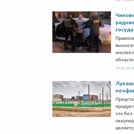
Чиновн
радова
госуд
Правоох
вымогат
инспект
области
19.02.2019
Лукаше
неофи
Предста
продукт
что без
оккупир
являетс