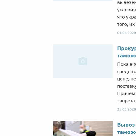
вывезен
условия
что укр
того, их
01.04.2020
Прокур
таможе
Пока в 
средств
цене, н
поставк
Причем 
запрета 
25.03.2020
Вывоз 
таможе