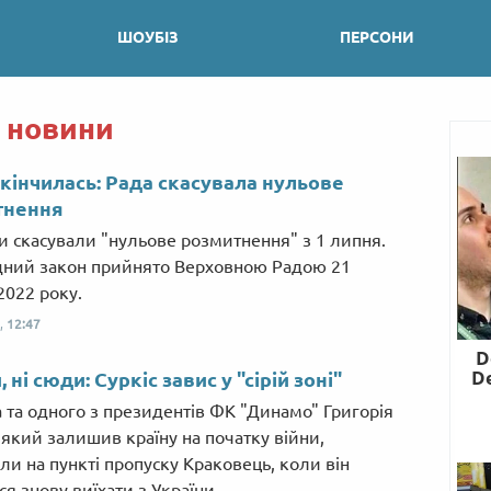
ШОУБІЗ
ПЕРСОНИ
і новини
кінчилась: Рада скасувала нульове
тнення
и скасували "нульове розмитнення" з 1 липня.
дний закон прийнято Верховною Радою 21
2022 року.
,
12:47
, ні сюди: Суркіс завис у "сірій зоні"
 та одного з президентів ФК "Динамо" Григорія
, який залишив країну на початку війни,
ли на пункті пропуску Краковець, коли він
я знову виїхати з України.