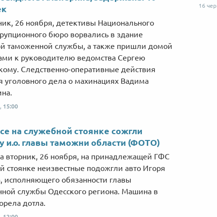
16 че
ек
ник, 26 ноября, детективы Национального
рупционного бюро ворвались в здание
й таможенной службы, а также пришли домой
ами к руководителю ведомства Сергею
кому. Следственно-оперативные действия
я уголовного дела о махинациях Вадима
на.
,
15:00
се на служебной стоянке сожгли
 и.о. главы таможни области (ФОТО)
на вторник, 26 ноября, на принадлежащей ГФС
й стоянке неизвестные подожгли авто Игоря
, исполняющего обязанности главы
ной службы Одесского региона. Машина в
горела дотла.
,
12:00