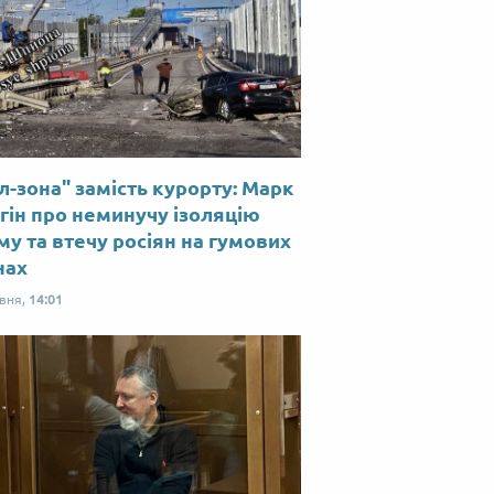
л-зона" замість курорту: Марк
гін про неминучу ізоляцію
у та втечу росіян на гумових
нах
рвня,
14:01