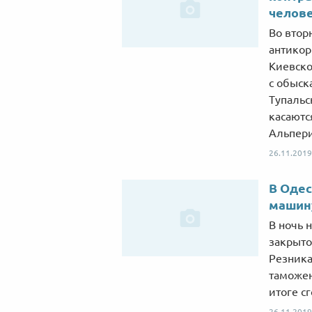
челов
Во втор
антикор
Киевско
с обыск
Тупальс
касаютс
Альпери
26.11.2019
В Одес
машину
В ночь 
закрыто
Резника
таможен
итоге с
26.11.2019