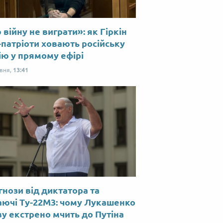
війну не виграти»: як Гіркін
-патріоти ховають російську
ію у прямому ефірі
рвня,
13:41
нози від диктатора та
аючі Ту-22М3: чому Лукашенко
у екстрено мчить до Путіна