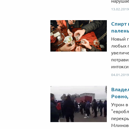
нарушае
13.02.2019
Спирт 
пален
Новый г
любых п
увеличе
потрави
интокси
04.01.2019
Владе
Ровно,
Утром в
"евробл
перекры
Млиновс