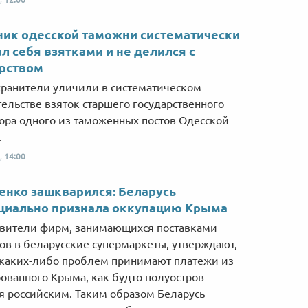
Від пацанки до панянки
Топ-модель
ик одесской таможни систематически
л себя взятками и не делился с
арством
ранители уличили в систематическом
ельстве взяток старшего государственного
ора одного из таможенных постов Одесской
.
,
14:00
нко зашкварился: Беларусь
циально признала оккупацию Крыма
вители фирм, занимающихся поставками
ов в беларусские супермаркеты, утверждают,
 каких-либо проблем принимают платежи из
ованного Крыма, как будто полуостров
я российским. Таким образом Беларусь