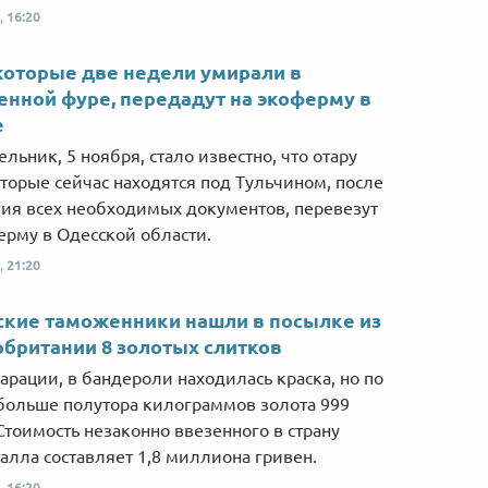
,
16:20
которые две недели умирали в
нной фуре, передадут на экоферму в
е
ельник, 5 ноября, стало известно, что отару
оторые сейчас находятся под Тульчином, после
ия всех необходимых документов, перевезут
ерму в Одесской области.
,
21:20
кие таможенники нашли в посылке из
британии 8 золотых слитков
арации, в бандероли находилась краска, но по
 больше полутора килограммов золота 999
Стоимость незаконно ввезенного в страну
алла составляет 1,8 миллиона гривен.
,
16:20