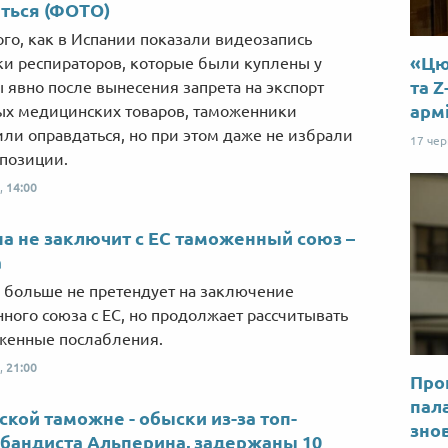
ться (ФОТО)
ого, как в Испании показали видеозапись
«Цю 
ки респираторов, которые были куплены у
та Z
 явно после вынесения запрета на экспорт
арм
х медицинских товаров, таможенники
ли оправдаться, но при этом даже не избрали
17 че
позиции.
,
14:00
а не заключит с ЕС таможенный союз –
а
 больше не претендует на заключение
ного союза с ЕС, но продолжает рассчитывать
женные послабления.
,
21:00
Прог
пал
ской таможне - обыски из-за топ-
знов
бандиста Альперина, задержаны 10