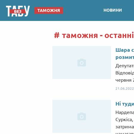
НОВИНИ
ТАМОЖНЯ
таможня - останн
Шара с
розми
Депутат
Відпові
червня 
21.06.2022
Ні туди
Нардепа
Суркіса
затрима
намагавс