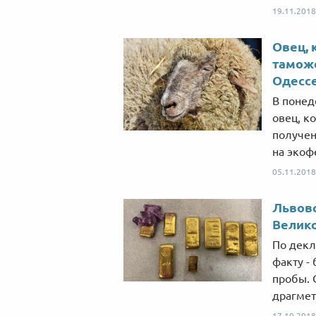
19.11.2018
Овец, 
таможе
Одесс
В понед
овец, к
получен
на экоф
05.11.2018
Львовс
Велико
По декл
факту -
пробы. 
драгмет
17.10.2018