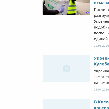
отмаза
После т
разгруз
Украины
подобны
поспеши
единой 
22.03.2020
Украин
Кулеб
Украина
таможен
на тамо
21.01.2020
В Киев
контра