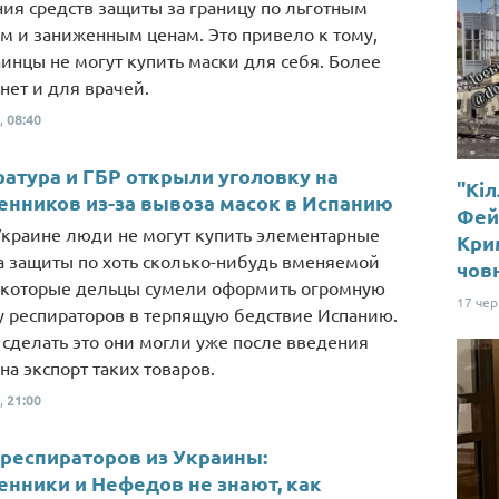
ия средств защиты за границу по льготным
м и заниженным ценам. Это привело к тому,
аинцы не могут купить маски для себя. Более
 нет и для врачей.
,
08:40
атура и ГБР открыли уголовку на
"Кіл
нников из-за вывоза масок в Испанию
Фей
Украине люди не могут купить элементарные
Крим
а защиты по хоть сколько-нибудь вменяемой
чов
екоторые дельцы сумели оформить огромную
17 че
у респираторов в терпящую бедствие Испанию.
сделать это они могли уже после введения
на экспорт таких товаров.
,
21:00
респираторов из Украины:
нники и Нефедов не знают, как