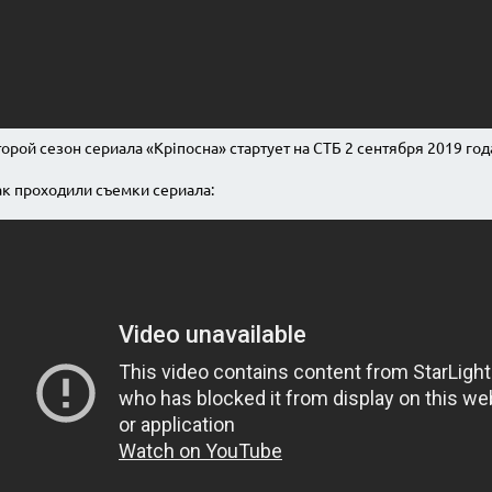
Від пацанки до панянки
Топ-модель
орой сезон сериала «Кріпосна» стартует на СТБ 2 сентября 2019 год
к проходили съемки сериала: