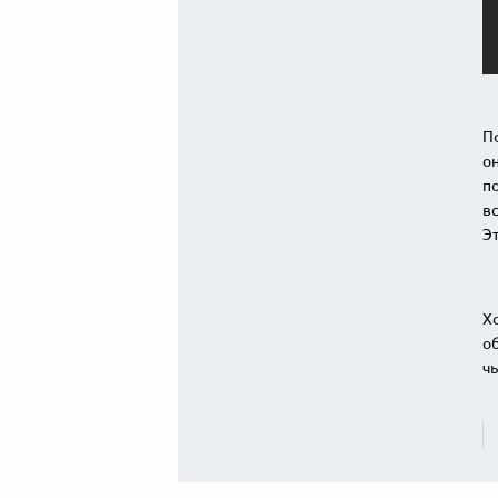
По
он
по
вс
Эт
Хо
о
чь