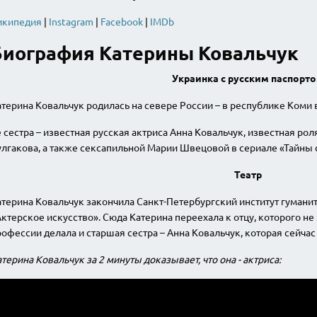
икипедия
|
Instagram
|
Facebook
|
IMDb
Биография Катерины Ковальчук
Украинка с русским паспорт
терина Ковальчук родилась на севере России – в республике Коми 
 сестра – известная русская актриса Анна Ковальчук, известная ро
лгакова, а также сексапильной Марии Швецовой в сериале «Тайны 
Театр
терина Ковальчук закончила Санкт-Петербургский институт гумани
ктерское искусство». Сюда Катерина переехала к отцу, которого не 
офессии делала и старшая сестра – Анна Ковальчук, которая сейчас 
терина Ковальчук за 2 минуты доказывает, что она - актриса: