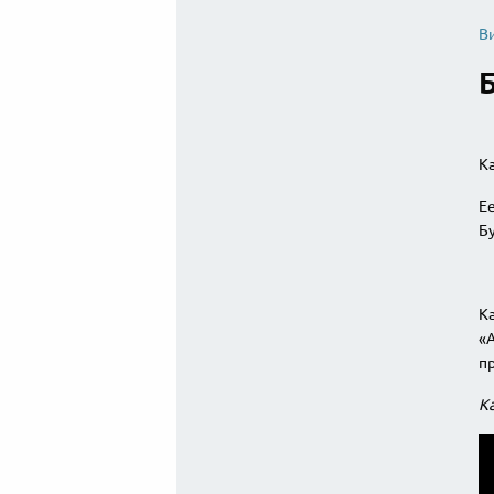
В
Ка
Ее
Бу
Ка
«А
пр
Ка