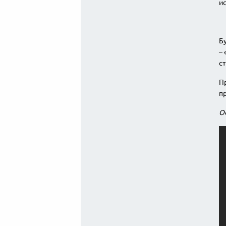
ис
Бу
– 
ст
Пр
пр
Оф