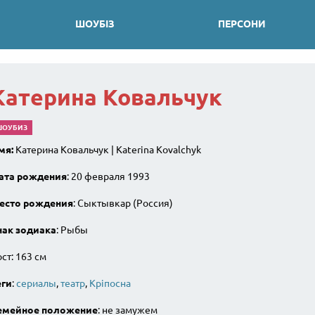
ШОУБІЗ
ПЕРСОНИ
Катерина Ковальчук
ШОУБИЗ
мя:
Катерина Ковальчук | Katerina Kovalchyk
ата рождения
: 20 февраля 1993
есто рождения
: Сыктывкар (Россия)
нак зодиака
: Рыбы
ст: 163 см
еги
:
сериалы
,
театр
,
Кріпосна
емейное положение
: не замужем