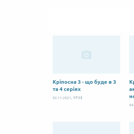
Кріпосна 3 - що буде в 3
К
та 4 серіях
а
н
02.11.2021,
17:13
04