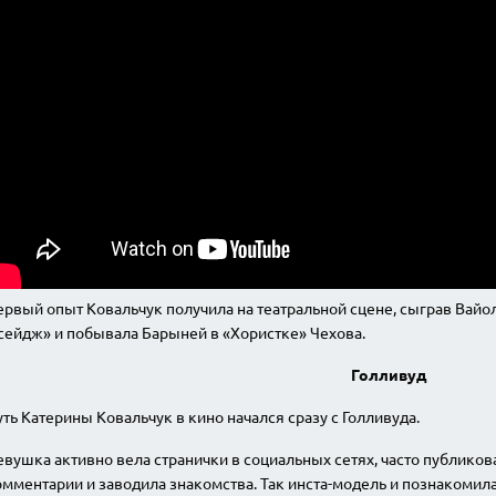
рвый опыт Ковальчук получила на театральной сцене, сыграв Вайол
сейдж» и побывала Барыней в «Хористке» Чехова.
Голливуд
ть Катерины Ковальчук в кино начался сразу с Голливуда.
вушка активно вела странички в социальных сетях, часто публиков
мментарии и заводила знакомства. Так инста-модель и познакомил