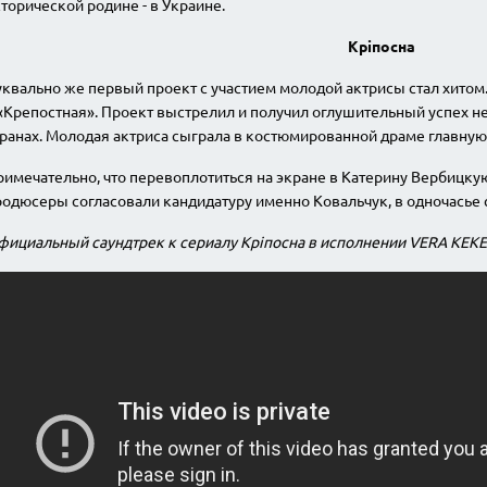
торической родине - в Украине.
Кріпосна
квально же первый проект с участием молодой актрисы стал хитом. 
«Крепостная». Проект выстрелил и получил оглушительный успех не 
ранах. Молодая актриса сыграла в костюмированной драме главную
имечательно, что перевоплотиться на экране в Катерину Вербицкую
одюсеры согласовали кандидатуру именно Ковальчук, в одночасье 
ициальный саундтрек к сериалу Кріпосна в исполнении VERA KEKELI