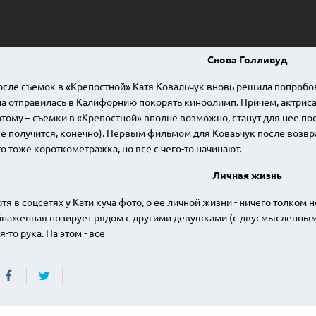
Снова Голливуд
сле съемок в «Крепостной» Катя Ковальчук вновь решила попробов
а отправилась в Калифорнию покорять киноолимп. Причем, актриса
тому – съемки в «Крепостной» вполне возможно, станут для нее п
е получится, конечно). Первым фильмом для Коваьчук после возвра
о тоже короткометражка, но все с чего-то начинают.
Личная жизнь
тя в соцсетях у Кати куча фото, о ее личной жизни - ничего толком не
бнаженная позирует рядом с другими девушками (с двусмысленными
я-то рука. На этом - все