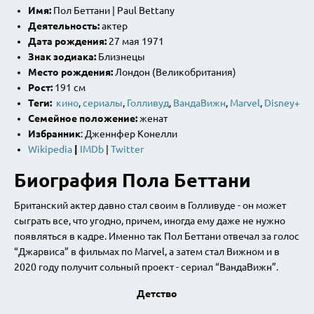
Имя:
Пол Беттани | Paul Bettany
Деятельность:
актер
Дата рождения:
27 мая 1971
Знак
з
одиака:
Близнецы
Место рождения:
Лондон (Великобритания)
Рост:
191 см
Теги:
кино
,
сериалы
,
Голливуд
,
В
андаВижн
,
Marvel
,
Disney+
Семейное положение:
женат
Избранник
: Дженнфер Конелли
Wikipedia
|
IMDb
|
Twitter
Биография Пола Беттани
Британский актер давно стал своим в Голливуде - он может
сыграть все, что угодно, причем, иногда ему даже не нужно
появляться в кадре. Именно так Пол Беттани отвечал за голос
“Джарвиса” в фильмах по Marvel, а затем стал Вижном и в
2020 году получит сольный проект - сериал “ВандаВижн”.
Детство