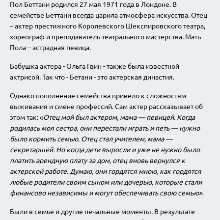
Пол Беттани родился 27 мая 1971 года в Лондоне. В
семействе Беттани всегда царила атмосфера искусства. Отец
– актер престижного Королевского Шекспировского театра,
хореограф и преподаватель театрального мастерства. Мать
Пола – эстрадная певица.
Бабушка актера - Ольга Гвин - также была известной
актрисой. Так что - Бетани - это актерская династия.
Однако пополнение семейства привело к сложностям
выживания и смене профессий. Сам актер рассказывает об
этом так: «
Отец мой был актером, мама — певицей. Когда
родилась моя сестра, они перестали играть и петь — нужно
было кормить семью. Отец стал учителем, мама —
секретаршей. Но когда дети выросли и уже не нужно было
платить арендную плату за дом, отец вновь вернулся к
актерской работе. Думаю, они гордятся мною, как гордятся
любые родители своим сыном или дочерью, которые стали
финансово независимы и могут обеспечивать свою семью»
.
Были в семье и другие печальные моменты. В результате