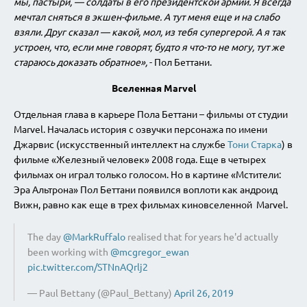
мы, пастыри, — солдаты в его президентской армии. Я всегда
мечтал сняться в экшен-фильме. А тут меня еще и на слабо
взяли. Друг сказал — какой, мол, из тебя супергерой. А я так
устроен, что, если мне говорят, будто я что-то не могу, тут же
стараюсь доказать обратное»,
- Пол Беттани.
Вселенная Marvel
Отдельная глава в карьере Пола Беттани – фильмы от студии
Marvel. Началась история с озвучки персонажа по имени
Джарвис (искусственный интеллект на службе
Тони Старка
) в
фильме «Железный человек» 2008 года. Еще в четырех
фильмах он играл только голосом. Но в картине «Мстители:
Эра Альтрона» Пол Беттани появился воплоти как андроид
Вижн, равно как еще в трех фильмах киновселенной Marvel.
The day
@MarkRuffalo
realised that for years he'd actually
been working with
@mcgregor_ewan
pic.twitter.com/STNnAQrlj2
— Paul Bettany (@Paul_Bettany)
April 26, 2019