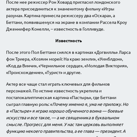
После нее режиссер Рон Ховард пригласил лондонского
актера присоединиться к знаменитому фильму «Игры
разума». Картина принесла режиссеру два «Оскара», а
Беттани, появившемуся на экране в компании Рассела Кроу
Дженнифер Конелли, – известность в Голливуде.
Известность
После этого Пол Беттани снялся в картинах «Догвилль» Ларса
фон Триера, «Хозяин морей: На краю земли», «Уимблдон»,
«Код да Винчи», «Чернильное сердце», «Молодая Виктория»,
«Происхождение», «Турист» и другие.
Актер все чаще стал играть ключевых для фильмов
персонажей. По истине известность укрепила и
постапокалиптическая картина «Пастырь», где Беттани
сыграл главную роль: «
Почему именно я, ума не приложу. Но
в «Пастыре» я играю хорошо обученного воина — боевые
искусства и все такое, — а не священника в буквальном
смысле. Прогресс для меня. У нас там церковь выполняет
функцию некоего правительства, а ее глава — президент. А