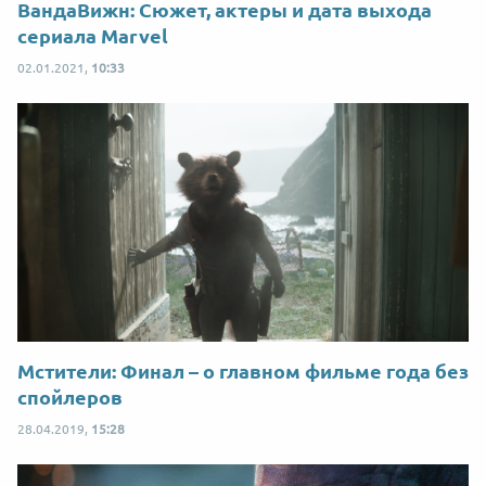
ВандаВижн: Сюжет, актеры и дата выхода
сериала Marvel
02.01.2021,
10:33
Мстители: Финал – о главном фильме года без
спойлеров
28.04.2019,
15:28