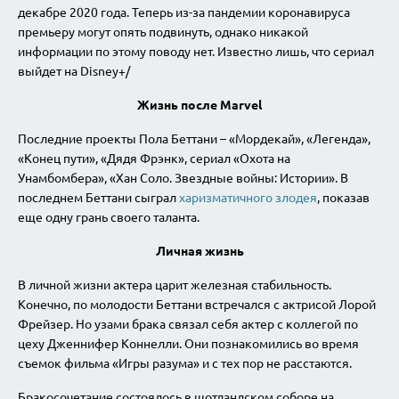
декабре 2020 года. Теперь из-за пандемии коронавируса
премьеру могут опять подвинуть, однако никакой
информации по этому поводу нет. Известно лишь, что сериал
выйдет на Disney+/
Жизнь после Marvel
Последние проекты Пола Беттани – «Мордекай», «Легенда»,
«Конец пути», «Дядя Фрэнк», сериал «Охота на
Унамбомбера», «Хан Соло. Звездные войны: Истории». В
последнем Беттани сыграл
харизматичного злодея
, показав
еще одну грань своего таланта.
Личная жизнь
В личной жизни актера царит железная стабильность.
Конечно, по молодости Беттани встречался с актрисой Лорой
Фрейзер. Но узами брака связал себя актер с коллегой по
цеху Дженнифер Коннелли. Они познакомились во время
съемок фильма «Игры разума» и с тех пор не расстаются.
Бракосочетание состоялось в шотландском соборе на