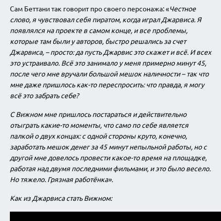
Сам Беттани так говорит про своего персонажа: «
Честное
слово, я чувствовал себя пиратом, когда играл Джарвиса. Я
появлялся на проекте в самом конце, и все проблемы,
которые там были у авторов, быстро решались за счет
Джарвиса, – просто: да пусть Джарвис это скажет и всё. И всех
это устраивало. Всё это занимало у меня примерно минут 45,
после чего мне вручали большой мешок наличности – так что
мне даже пришлось как-то переспросить: что правда, я могу
всё это забрать себе?
С Вижном мне пришлось постараться и действительно
отыграть какие-то моменты, что само по себе является
палкой о двух концах: с одной стороны круто, конечно,
заработать мешок денег за 45 минут непыльной работы, но с
другой мне довелось провести какое-то время на площадке,
работая над двумя последними фильмами, и это было весело.
Но тяжело. Грязная работёнка».
Как из Джарвиса стать Вижном: