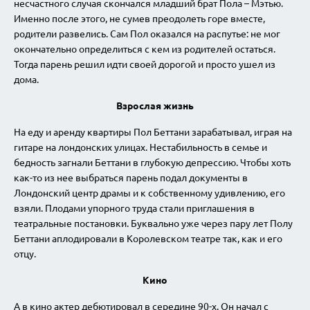
несчастного случая скончался младший брат Пола – Мэтью.
Именно после этого, не сумев преодолеть горе вместе,
родители развелись. Сам Пол оказался на распутье: не мог
окончательно определиться с кем из родителей остаться.
Тогда парень решил идти своей дорогой и просто ушел из
дома.
Взрослая жизнь
На еду и аренду квартиры Пол Беттани зарабатывал, играя на
гитаре на лондонских улицах. Нестабильность в семье и
бедность загнали Беттани в глубокую депрессию. Чтобы хоть
как-то из нее выбраться парень подал документы в
Лондонский центр драмы и к собственному удивлению, его
взяли. Плодами упорного труда стали приглашения в
театральные постановки. Буквально уже через пару лет Полу
Беттани аплодировали в Королевском театре так, как и его
отцу.
Кино
А в кино актер дебютировал в середине 90-х. Он начал с