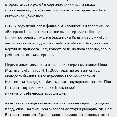
второплановых ролей в сериалах «Уиклиф», а также
обязательном для всех английских актеров проекте «Чисто
английское убийство».
В 1997 году появился в фильме «Склонность» и телефильме
«Ватерлоо Шарпа» (один из эпизодов сериала с
Шоном
Бином
, который снимали в Украине - в Крыму), затем - «Три
англичанина за городом» и «Клуб самоубийц». Ни одна из этих
картин не принесла Полу известности, но пока парень упорно
работал на свое мастерство.
Переломным моментом в карьере актера стал фильм Пола
Макгигана «Гангстер №1» 2000 года, где Беттани сыграл
молодого бандита, а его взрослую версию исполнил
Малькольм Макдауэлл. Фильм стал популярным - за него Пол
Беттани получил номинацию Британской
кинематографической ассоциации.
Актера стали чаще замечать кастинг-менеджеры. Еще одним
продуктивным фильмом оказался «История рыцаря», где Пол
Беттани воплотил образ ни много ни мало - основоположник