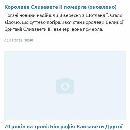
Королева Єлизавета II померла (оновлено)
Погані новини надійшли 8 вересня з Шотландії. Стало
відомо, що суттєво погіршився стан королеви Великої
Британії Єлизавети II і ввечері вона померла.
08.09.2022,
18:48
70 років на троні: Біографія Єлизавети Другої