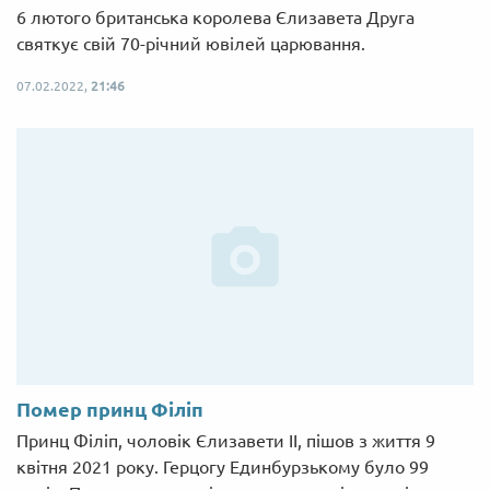
6 лютого британська королева Єлизавета Друга
святкує свій 70-річний ювілей царювання.
07.02.2022,
21:46
Помер принц Філіп
Принц Філіп, чоловік Єлизавети II, пішов з життя 9
квітня 2021 року. Герцогу Единбурзькому було 99