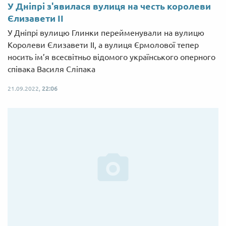
У Дніпрі з'явилася вулиця на честь королеви
Єлизавети ІІ
У Дніпрі вулицю Глинки перейменували на вулицю
Королеви Єлизавети ІІ, а вулиця Єрмолової тепер
носить ім’я всесвітньо відомого українського оперного
співака Василя Сліпака
21.09.2022,
22:06