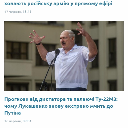
ховають російську армію у прямому ефірі
17 червня,
13:41
Прогнози від диктатора та палаючі Ту-22М3:
чому Лукашенко знову екстрено мчить до
Путіна
16 червня,
09:01