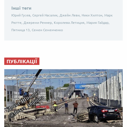
Інші теги
Юрий Гусев,
Сергей Насалик,
Джейн Леви,
Ники Хилтон,
Марк
Рютте,
Джереми Реннер,
Королева Летиция,
Мария Гайдар,
Пятница 13,
Семен Семенченко
ПУБЛІКАЦІЇ