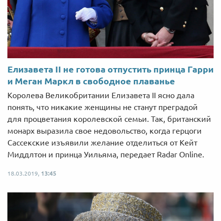
Елизавета II не готова отпустить принца Гарри
и Меган Маркл в свободное плаванье
Королева Великобритании Елизавета II ясно дала
понять, что никакие женщины не станут преградой
для процветания королевской семьи. Так, британский
монарх выразила свое недовольство, когда герцоги
Сассекские изъявили желание отделиться от Кейт
Миддлтон и принца Уильяма, передает Radar Online.
18.03.2019,
13:45