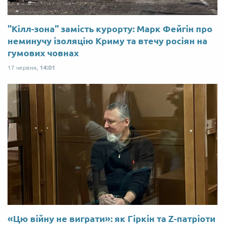
"Кілл-зона" замість курорту: Марк Фейгін про
неминучу ізоляцію Криму та втечу росіян на
гумових човнах
17 червня,
14:01
«Цю війну не виграти»: як Гіркін та Z-патріоти