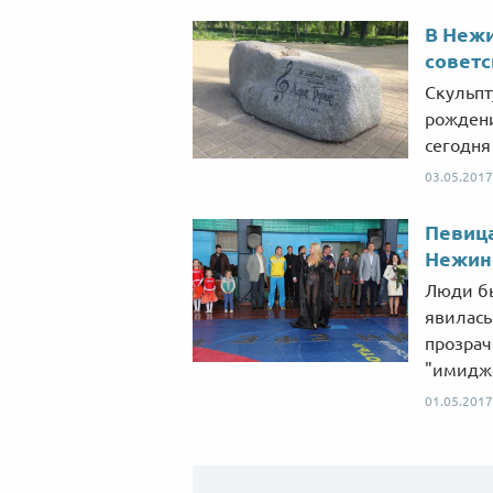
В Нежи
советс
Скульпт
рождени
сегодня
03.05.2017
Певица
Нежине
Люди б
явилась
прозрач
"имидж
01.05.2017