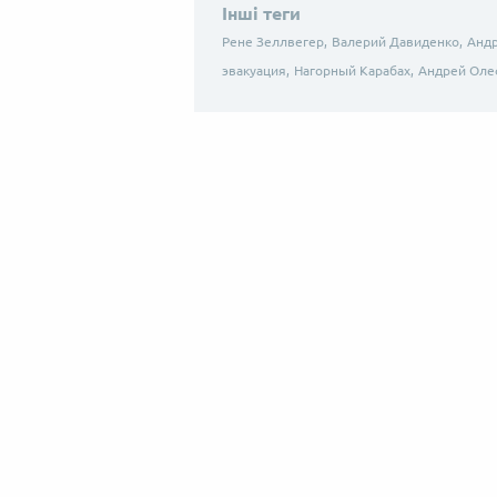
Інші теги
Рене Зеллвегер,
Валерий Давиденко,
Андр
эвакуация,
Нагорный Карабах,
Андрей Оле