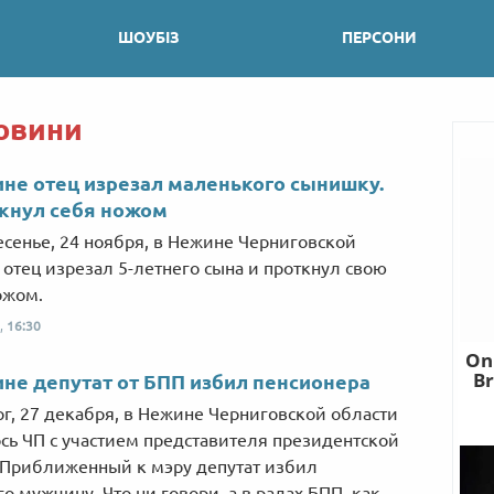
ШОУБІЗ
ПЕРСОНИ
новини
не отец изрезал маленького сынишку.
кнул себя ножом
есенье, 24 ноября, в Нежине Черниговской
 отец изрезал 5-летнего сына и проткнул свою
ожом.
,
16:30
не депутат от БПП избил пенсионера
рг, 27 декабря, в Нежине Черниговской области
сь ЧП с участием представителя президентской
 Приближенный к мэру депутат избил
о мужчину. Что ни говори, а в радах БПП, как