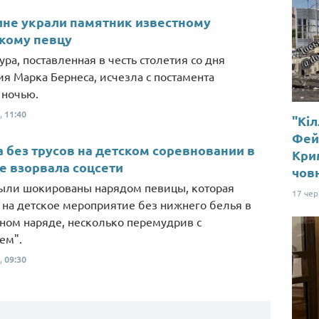
не украли памятник известному
кому певцу
ура, поставленная в честь столетия со дня
я Марка Бернеса, исчезла с постамента
 ночью.
,
11:40
"Кіл
Від пацанки до панянки
Топ-модель
Фей
 без трусов на детском соревновании в
Крим
 взорвала соцсети
чов
ыли шокированы нарядом певицы, которая
17 че
 на детское мероприятие без нижнего белья в
ном наряде, несколько перемудрив с
ем".
,
09:30