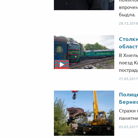
впрочем
быдла.
28.12.2018
Столк
област
В Хмель
поезд К
пострад
27.05.2017
Полиц
Берне
Стражи 
памятни
05.05.2017