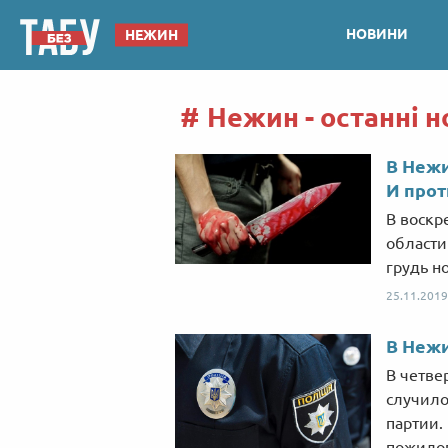
НОВИНИ
НЕЖИН
Нежин - останні 
В Нежи
И прот
В воскр
области
грудь н
25.11.2019
В Нежи
В четве
случило
партии.
пожилог