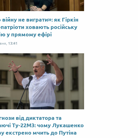
війну не виграти»: як Гіркін
-патріоти ховають російську
ію у прямому ефірі
рвня,
13:41
нози від диктатора та
аючі Ту-22М3: чому Лукашенко
у екстрено мчить до Путіна