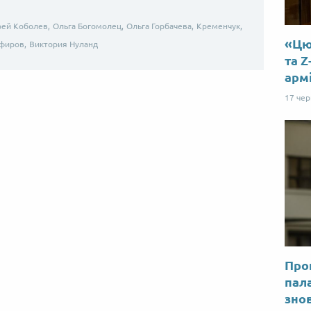
ей Коболев,
Ольга Богомолец,
Ольга Горбачева,
Кременчук,
«Цю 
фиров,
Виктория Нуланд
та Z
арм
17 че
Прог
пал
знов