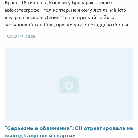
Вранці 18 січня під Києвом у Броварах сталася
авіакатастрофа - гелікоптер, на якому летіли міністр
внутрішніх справ Денис Монастирський та його
заступник Євген Єнін, при жорсткій посадці розбився.
18.01.2023,
10:20
"Серьезные обвинения": СН отреагировала на
выход Галушко из партии