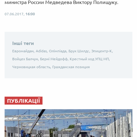
министра России Медведева Виктору Полищуку.
07.06.2017,
16:00
Інші теги
Евромайдан,
Adidas,
Олімпіада,
Брук Шилдс,
Эпицентр-К,
Войцех Балчун,
Берні Мейдофф,
Крестный ход УПЦ МП,
Черновицкая область,
Гражданская позиция
ПУБЛІКАЦІЇ