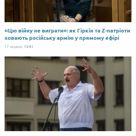
«Цю війну не виграти»: як Гіркін та Z-патріоти
ховають російську армію у прямому ефірі
17 червня,
13:41