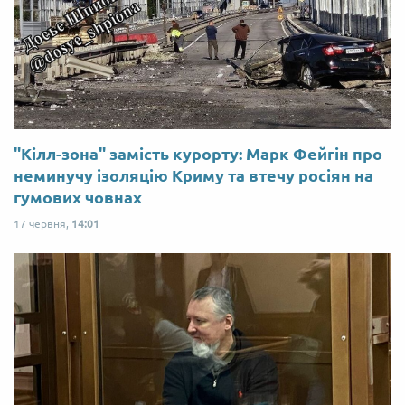
"Кілл-зона" замість курорту: Марк Фейгін про
неминучу ізоляцію Криму та втечу росіян на
гумових човнах
17 червня,
14:01