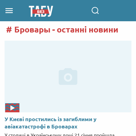
Бровары - останні новини
У Києві простились із загиблими у
авіакатастрофі в Броварах
У столиці в Українському домі 21 січня пройшла