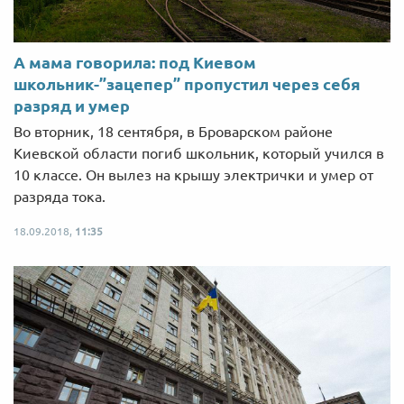
А мама говорила: под Киевом
школьник-”зацепер” пропустил через себя
разряд и умер
Во вторник, 18 сентября, в Броварском районе
Киевской области погиб школьник, который учился в
10 классе. Он вылез на крышу электрички и умер от
разряда тока.
18.09.2018,
11:35