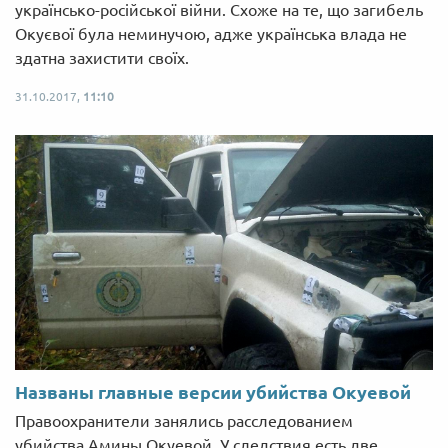
українсько-російської війни. Схоже на те, що загибель
Окуєвої була неминучою, адже українська влада не
здатна захистити своїх.
31.10.2017,
11:10
Названы главные версии убийства Окуевой
Правоохранители занялись расследованием
убийства Амины Окуевой. У следствия есть две