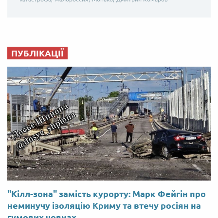
ПУБЛІКАЦІЇ
"Кілл-зона" замість курорту: Марк Фейгін про
неминучу ізоляцію Криму та втечу росіян на
гумових човнах