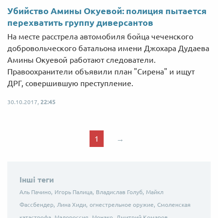
Убийство Амины Окуевой: полиция пытается
перехватить группу диверсантов
На месте расстрела автомобиля бойца чеченского
добровольческого батальона имени Джохара Дудаева
Амины Окуевой работают следователи.
Правоохранители объявили план "Сирена" и ищут
ДРГ, совершившую преступление.
30.10.2017,
22:45
1
→
Інші теги
Аль Пачино,
Игорь Палица,
Владислав Голуб,
Майкл
Фассбендер,
Лина Хиди,
огнестрельное оружие,
Смоленская
катастрофа,
Малороссия,
Монако,
Дмитрий Комаров