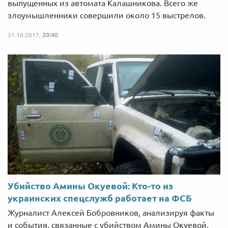
выпущенных из автомата Калашникова. Всего же
злоумышленники совершили около 15 выстрелов.
31.10.2017,
20:40
Убийство Амины Окуевой: Кто-то из
украинских спецслужб работает на ФСБ
Журналист Алексей Бобровников, анализируя факты
и события, связанные с убийством Амины Окуевой,