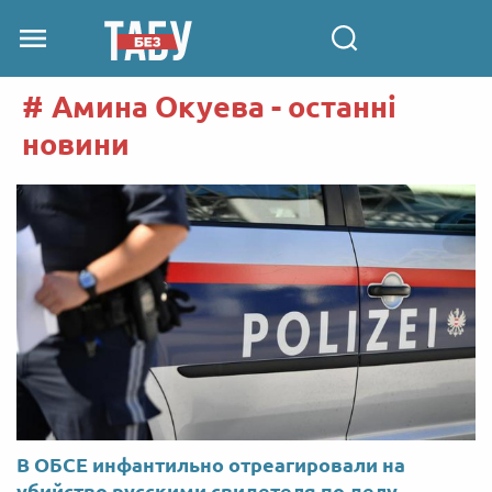
Амина Окуева - останні
новини
В ОБСЕ инфантильно отреагировали на
убийство русскими свидетеля по делу