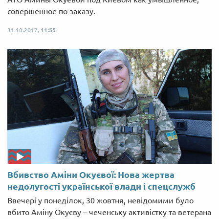
совершенное по заказу.
31.10.2017,
11:55
Вбивство Аміни Окуєвої: Нова жертва
недолугості української влади і спецслужб
Ввечері у понеділок, 30 жовтня, невідомими було
вбито Аміну Окуєву – чеченську активістку та ветерана