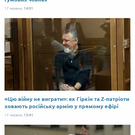
17 червня,
14:01
«Цю війну не виграти»: як Гіркін та Z-патріоти
ховають російську армію у прямому ефірі
17 червня,
13:41