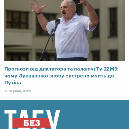
Прогнози від диктатора та палаючі Ту-22М3:
чому Лукашенко знову екстрено мчить до
Путіна
16 червня,
09:01