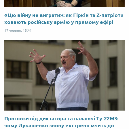
«Цю війну не виграти»: як Гіркін та Z-патріоти
ховають російську армію у прямому ефірі
17 червня,
13:41
Прогнози від диктатора та палаючі Ту-22М3:
чому Лукашенко знову екстрено мчить до