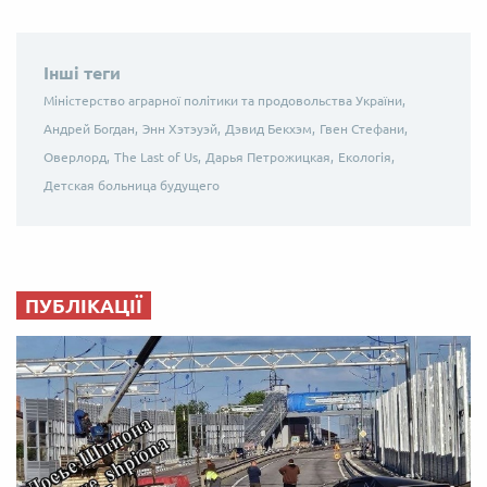
Інші теги
Міністерство аграрної політики та продовольства України,
Андрей Богдан,
Энн Хэтэуэй,
Дэвид Бекхэм,
Гвен Стефани,
Оверлорд,
The Last of Us,
Дарья Петрожицкая,
Екологія,
Детская больница будущего
ПУБЛІКАЦІЇ