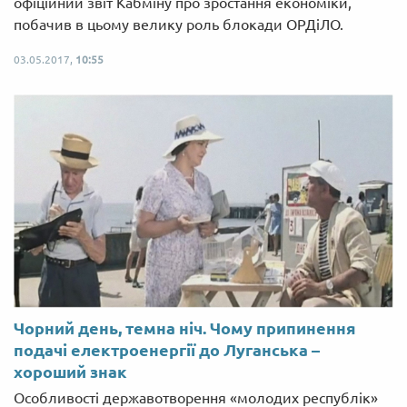
офіційний звіт Кабміну про зростання економіки,
побачив в цьому велику роль блокади ОРДіЛО.
03.05.2017,
10:55
Чорний день, темна ніч. Чому припинення
подачі електроенергії до Луганська –
хороший знак
Особливості державотворення «молодих республік»