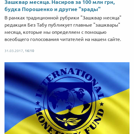
Зашквар месяца. Насиров за 100 млн грн,
будка Порошенко и другие "зрады"
В рамках традиционной рубрики "Зашквар месяца"
редакция Без Табу публикует главные "зашквары"
месяца, которые мы определяем с помощью
всеобщего голосования читателей на нашем сайте.
31.03.2017,
16:10