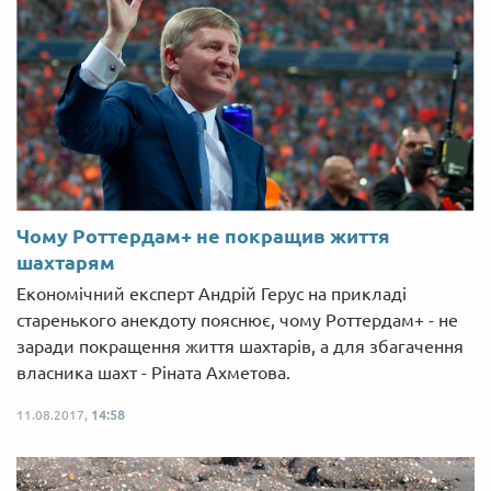
Чому Роттердам+ не покращив життя
шахтарям
Економічний експерт Андрій Герус на прикладі
старенького анекдоту пояснює, чому Роттердам+ - не
заради покращення життя шахтарів, а для збагачення
власника шахт - Ріната Ахметова.
11.08.2017,
14:58