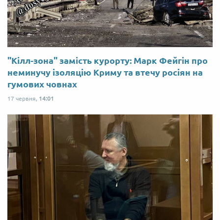
"Кілл-зона" замість курорту: Марк Фейгін про
неминучу ізоляцію Криму та втечу росіян на
гумових човнах
17 червня,
14:01