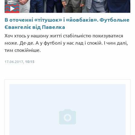
В оточенні «тітушок» і «йовбаків». Футбольне
Євангеліє від Павелка
Хоч хтось у нашому житті стабільністю похизуватися
може. Де-де. А у футболі у нас лад і спокій. І чим далі,
тим спокійніше.
17.06.2017,
10:15