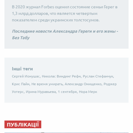
В 2020 журнал Forbes оценил состояние семьи Герег в
1,3 млрд долларов, что является четвертым
показателем среди украинских толстосумов.
Последние новости Александра Гереги и его жены -
Без Табу
Інші теги
Сергей Ионушас,
Николас Виндинг Рефн,
Руслан Стефанчук,
Крис Пайн,
Не время умирать,
Александр Онищенко,
Роджер
Уотерс,
Ирина Муравьева,
1 сентября,
Нора Мерк
ПУБЛІКАЦІЇ