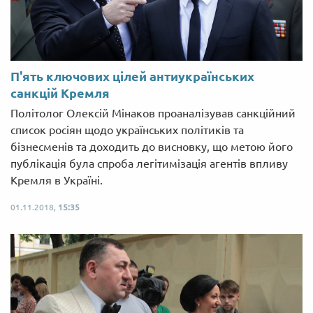
П'ять ключових цілей антиукраїнських
санкцій Кремля
Політолог Олексій Мінаков проаналізував санкційний
список росіян щодо українських політиків та
бізнесменів та доходить до висновку, що метою його
публікація була спроба легітимізація агентів впливу
Кремля в Україні.
01.11.2018,
15:35