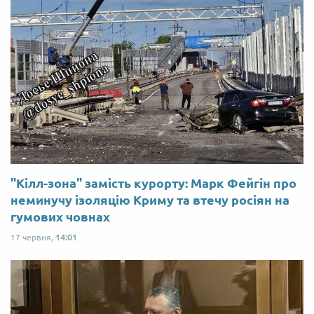
"Кілл-зона" замість курорту: Марк Фейгін про
неминучу ізоляцію Криму та втечу росіян на
гумових човнах
17 червня,
14:01