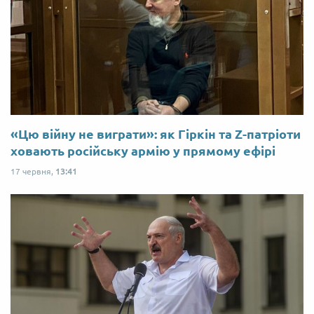
«Цю війну не виграти»: як Гіркін та Z-патріоти
ховають російську армію у прямому ефірі
17 червня,
13:41