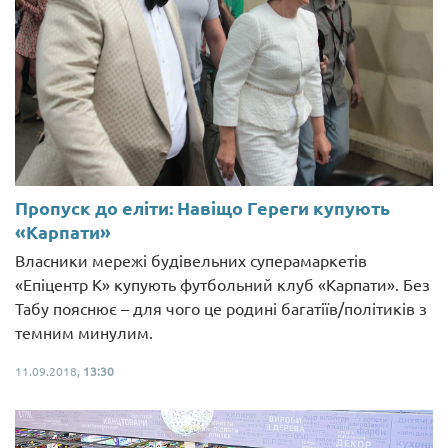
Пропуск до еліти: Навіщо Гереги купують
«Карпати»
Власники мережі будівельних суперамаркетів
«Епіцентр К» купують футбольний клуб «Карпати». Без
Табу пояснює – для чого це родині багатіїв/політиків з
темним минулим.
11.09.2018,
13:30