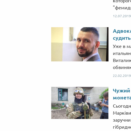
которог
"фемид
12.07.2019
Адвока
судить
Уже в м
итальян
Виталию
обвиняю
22.02.2019
Чужий 
монета
Сьогодні
Марківим
заручни
гібридно