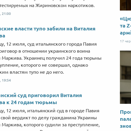
тестируемых на Жириновском наркотиков.
,
21:00
«Цю 
та Z
ские власти тупо забили на Виталия
арм
ва
17 че
цу, 12 июля, суд итальянского города Павия
риговор в отношении украинского воина
 Маркива. Украинец получил 24 года тюрьмы
тупление, которого не совершал, однако
ким властям тупо не до него.
,
19:54
нский суд приговорил Виталия
а к 24 годам тюрьмы
цу, 12 июля, итальянский суд в городе Павия
Прог
 свой вердикт по делу гражданина Украины
пал
 Маркива, которого судили за преступление,
знов