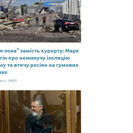
л-зона" замість курорту: Марк
гін про неминучу ізоляцію
у та втечу росіян на гумових
нах
рвня,
14:01