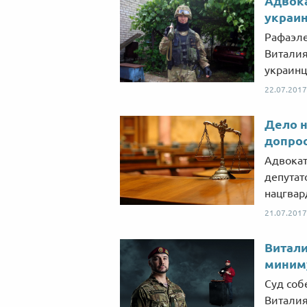
Адвока
украин
Рафаэле
Виталия
украинц
22.07.2017
Дело н
допрос
Адвокат
депутат
нацгвар
21.07.2017
Витали
миним
Суд соб
Виталия