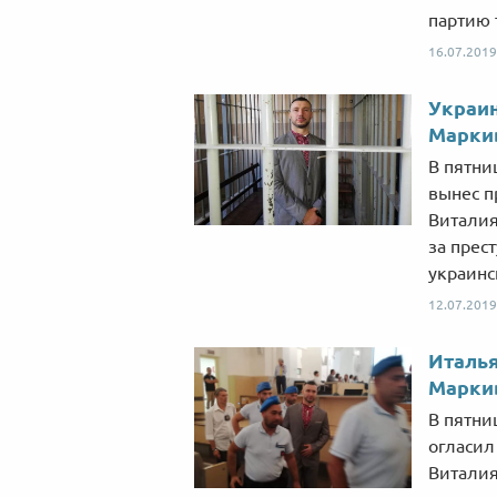
партию 
16.07.2019
Украин
Марки
В пятни
вынес п
Виталия
за прес
украинс
12.07.2019
Италья
Маркив
В пятни
огласил
Виталия