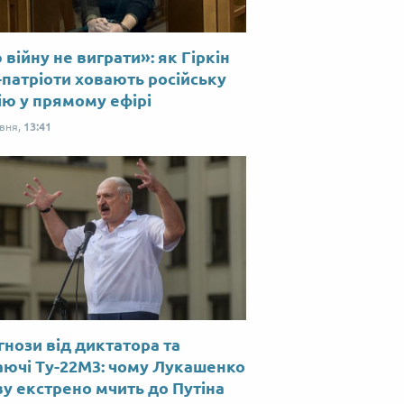
війну не виграти»: як Гіркін
-патріоти ховають російську
ію у прямому ефірі
рвня,
13:41
нози від диктатора та
аючі Ту-22М3: чому Лукашенко
у екстрено мчить до Путіна