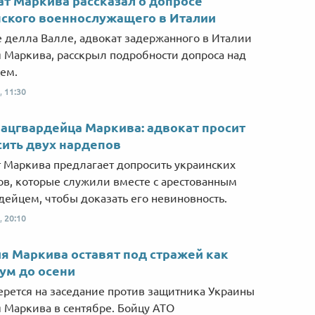
т Маркива рассказал о допросе
ского военнослужащего в Италии
 делла Валле, адвокат задержанного в Италии
 Маркива, расскрыл подробности допроса над
ем.
,
11:30
ацгвардейца Маркива: адвокат просит
ить двух нардепов
 Маркива предлагает допросить украинских
ов, которые служили вместе с арестованным
дейцем, чтобы доказать его невиновность.
,
20:10
я Маркива оставят под стражей как
ум до осени
ерется на заседание против защитника Украины
 Маркива в сентябре. Бойцу АТО