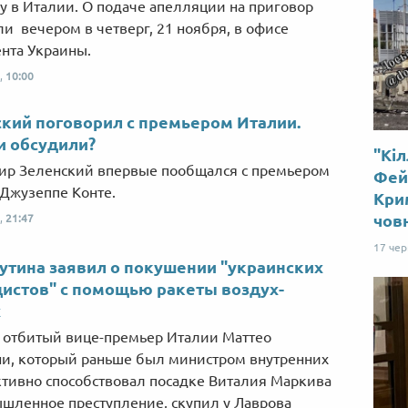
у в Италии. О подаче апелляции на приговор
и вечером в четверг, 21 ноября, в офисе
нта Украины.
,
10:00
кий поговорил с премьером Италии.
и обсудили?
"Кіл
р Зеленский впервые пообщался с премьером
Фей
Джузеппе Конте.
Крим
чов
,
21:47
17 че
утина заявил о покушении "украинских
истов" с помощью ракеты воздух-
х
 отбитый вице-премьер Италии Маттео
и, который раньше был министром внутренних
ктивно способствовал посадке Виталия Маркива
шленное преступление, скупил у Лаврова