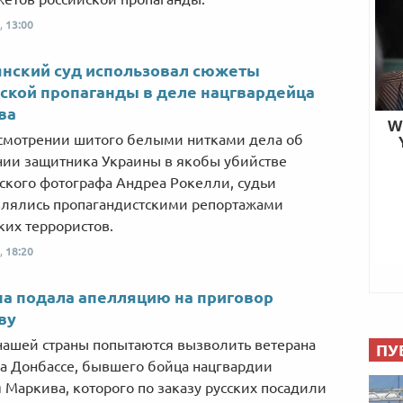
,
13:00
нский суд использовал сюжеты
ской пропаганды в деле нацгвардейца
ва
смотрении шитого белыми нитками дела об
ии защитника Украины в якобы убийстве
ского фотографа Андреа Рокелли, судьи
лялись пропагандистскими репортажами
ких террористов.
,
18:20
а подала апелляцию на приговор
ву
нашей страны попытаются вызволить ветерана
ПУ
а Донбассе, бывшего бойца нацгвардии
 Маркива, которого по заказу русских посадили