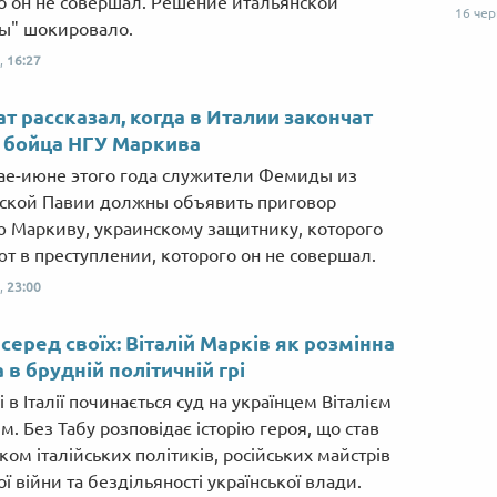
о он не совершал. Решение итальянской
16 че
ы" шокировало.
,
16:27
т рассказал, когда в Италии закончат
 бойца НГУ Маркива
ае-июне этого года служители Фемиды из
ской Павии должны объявить приговор
 Маркиву, украинскому защитнику, которого
т в преступлении, которого он не совершал.
,
23:00
серед своїх: Віталій Марків як розмінна
 в брудній політичній грі
 в Італії починається суд на українцем Віталієм
. Без Табу розповідає історію героя, що став
ком італійських політиків, російських майстрів
ї війни та бездільяності української влади.