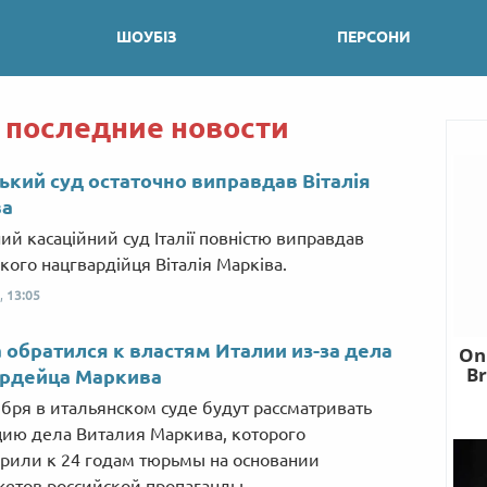
ШОУБІЗ
ПЕРСОНИ
 последние новости
ський суд остаточно виправдав Віталія
ва
ий касаційний суд Італії повністю виправдав
кого нацгвардійця Віталія Марківа.
,
13:05
 обратился к властям Италии из-за дела
ардейца Маркива
ября в итальянском суде будут рассматривать
ию дела Виталия Маркива, которого
рили к 24 годам тюрьмы на основании
етов российской пропаганды.