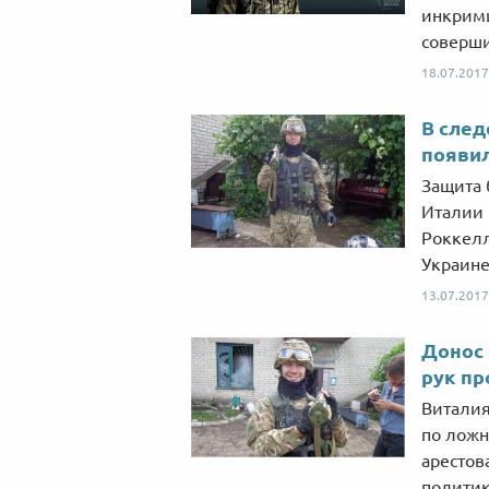
инкрими
соверши
18.07.2017
В след
появи
Защита 
Италии 
Роккелл
Украине
13.07.2017
Донос 
рук пр
Виталия
по ложн
арестов
политик