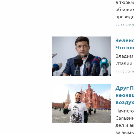
в тюрьм
объявил
президе
22.11.2019
Зеленс
Что он
Владими
Италии 
24.07.2019
Друг П
неонац
возду
Начисто
Сальвин
дел и а
за вымы