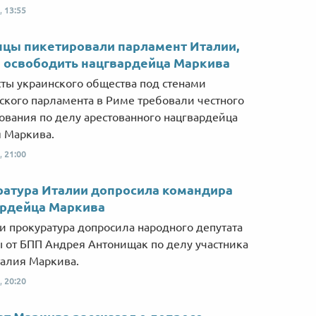
Від пацанки до панянки
Топ-модель
,
13:55
цы пикетировали парламент Италии,
 освободить нацгвардейца Маркива
ты украинского общества под стенами
ского парламента в Риме требовали честного
ования по делу арестованного нацгвардейца
 Маркива.
,
21:00
атура Италии допросила командира
ардейца Маркива
и прокуратура допросила народного депутата
 от БПП Андрея Антонищак по делу участника
алия Маркива.
,
20:20