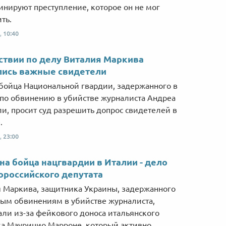
нируют преступление, которое он не мог
ть.
,
10:40
ствии по делу Виталия Маркива
лись важные свидетели
бойца Национальной гвардии, задержанного в
по обвинению в убийстве журналиста Андреа
и, просит суд разрешить допрос свидетелей в
.
,
23:00
на бойца нацгвардии в Италии - дело
ороссийского депутата
 Маркива, защитника Украины, задержанного
ым обвинениям в убийстве журналиста,
али из-за фейкового доноса итальянского
а Маурицио Марроне, который активно