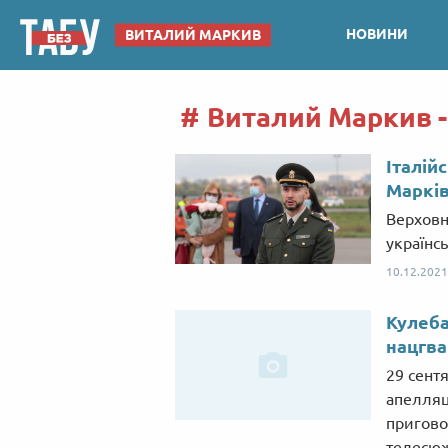
НОВИНИ
ВИТАЛИЙ МАРКИВ
Виталий Маркив -
Італій
Маркі
Верховн
українсь
10.12.2021
Кулеба
нацгв
29 сент
апелляц
пригово
телесюж