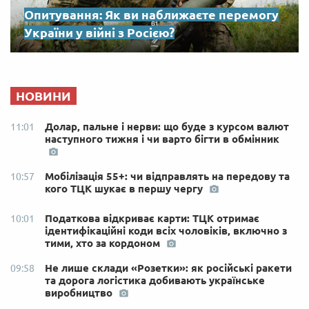
Опитування: Як ви наближаєте перемогу
України у війні з Росією?
НОВИНИ
Долар, пальне і нерви: що буде з курсом валют
11:01
наступного тижня і чи варто бігти в обмінник
Мобілізація 55+: чи відправлять на передову та
10:57
кого ТЦК шукає в першу чергу
Податкова відкриває карти: ТЦК отримає
10:01
ідентифікаційні коди всіх чоловіків, включно з
тими, хто за кордоном
Не лише склади «Розетки»: як російські ракети
09:58
та дорога логістика добивають українське
виробництво