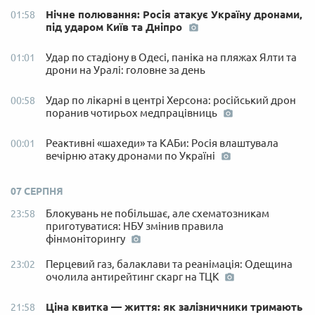
Нічне полювання: Росія атакує Україну дронами,
01:58
під ударом Київ та Дніпро
Удар по стадіону в Одесі, паніка на пляжах Ялти та
01:01
дрони на Уралі: головне за день
Удар по лікарні в центрі Херсона: російський дрон
00:58
поранив чотирьох медпрацівниць
Реактивні «шахеди» та КАБи: Росія влаштувала
00:01
вечірню атаку дронами по Україні
07 СЕРПНЯ
Блокувань не побільшає, але схематозникам
23:58
приготуватися: НБУ змінив правила
фінмоніторингу
Перцевий газ, балаклави та реанімація: Одещина
23:02
очолила антирейтинг скарг на ТЦК
Ціна квитка — життя: як залізничники тримають
21:58