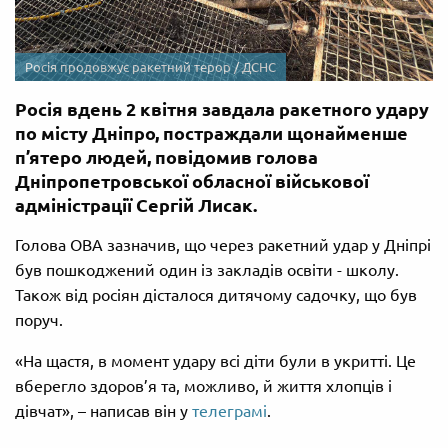
Росія продовжує ракетний терор / ДСНС
Росія вдень 2 квітня завдала ракетного удару
по місту Дніпро, постраждали щонайменше
п’ятеро людей, повідомив голова
Дніпропетровської обласної військової
адміністрації Сергій Лисак.
Голова ОВА зазначив, що через ракетний удар у Дніпрі
був пошкоджений один із закладів освіти - школу.
Також від росіян дісталося дитячому садочку, що був
поруч.
«На щастя, в момент удару всі діти були в укритті. Це
вберегло здоров’я та, можливо, й життя хлопців і
дівчат», – написав він у
телеграмі
.