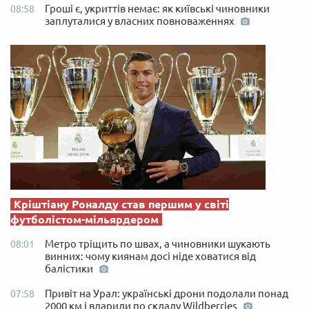
Гроші є, укриттів немає: як київські чиновники
08:58
заплуталися у власних повноваженнях
Кріштіану Роналду став першим у світі
футболістом-мільярдером
Метро тріщить по швах, а чиновники шукають
08:01
винних: чому киянам досі ніде ховатися від
балістики
Привіт на Урал: українські дрони подолали понад
07:58
2000 км і вдарили по складу Wildberries