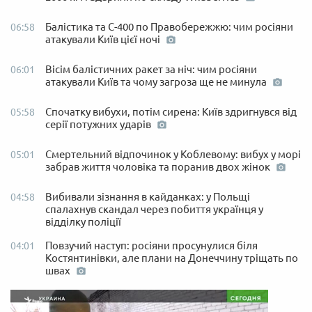
Балістика та С-400 по Правобережжю: чим росіяни
06:58
атакували Київ цієї ночі
Вісім балістичних ракет за ніч: чим росіяни
06:01
атакували Київ та чому загроза ще не минула
Спочатку вибухи, потім сирена: Київ здригнувся від
05:58
серії потужних ударів
Смертельний відпочинок у Коблевому: вибух у морі
05:01
забрав життя чоловіка та поранив двох жінок
Вибивали зізнання в кайданках: у Польщі
04:58
спалахнув скандал через побиття українця у
відділку поліції
Повзучий наступ: росіяни просунулися біля
04:01
Костянтинівки, але плани на Донеччину тріщать по
швах