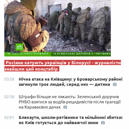
Росіяни катують українців у Білорусі - журналісти
знайшли цей концтабір
Нічна атака на Київщину: у Броварському районі
03:58
загинули троє людей, серед них — дитина
Штрафи більше не лякають: Зеленський доручив
02:58
РНБО взятися за водіїв-рецидивістів після трагедії
на Караваєвих дачах
Блекаути, школи-рятівники та мільйонні збитки:
02:01
як Київ готується до найважчої зими