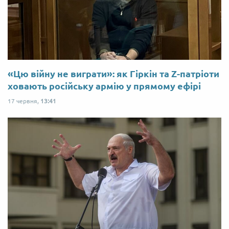
«Цю війну не виграти»: як Гіркін та Z-патріоти
ховають російську армію у прямому ефірі
17 червня,
13:41