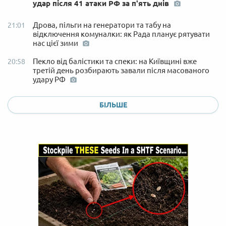
удар після 41 атаки РФ за п'ять днів
Дрова, пільги на генератори та табу на
21:01
відключення комуналки: як Рада планує рятувати
нас цієї зими
Пекло від балістики та спеки: на Київщині вже
20:58
третій день розбирають завали після масованого
удару РФ
БІЛЬШЕ