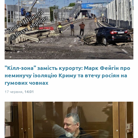
"Кілл-зона" замість курорту: Марк Фейгін про
неминучу ізоляцію Криму та втечу росіян на
гумових човнах
17 червня,
14:01