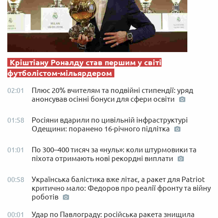
Кріштіану Роналду став першим у світі
футболістом-мільярдером
Плюс 20% вчителям та подвійні стипендії: уряд
02:01
анонсував осінні бонуси для сфери освіти
Росіяни вдарили по цивільній інфраструктурі
01:58
Одещини: поранено 16-річного підлітка
По 300–400 тисяч за «нуль»: коли штурмовики та
01:01
піхота отримають нові рекордні виплати
Українська балістика вже літає, а ракет для Patriot
00:58
критично мало: Федоров про реалії фронту та війну
роботів
Удар по Павлограду: російська ракета знищила
00:01