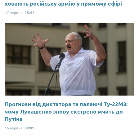
ховають російську армію у прямому ефірі
17 червня,
13:41
Прогнози від диктатора та палаючі Ту-22М3:
чому Лукашенко знову екстрено мчить до
Путіна
16 червня,
09:01