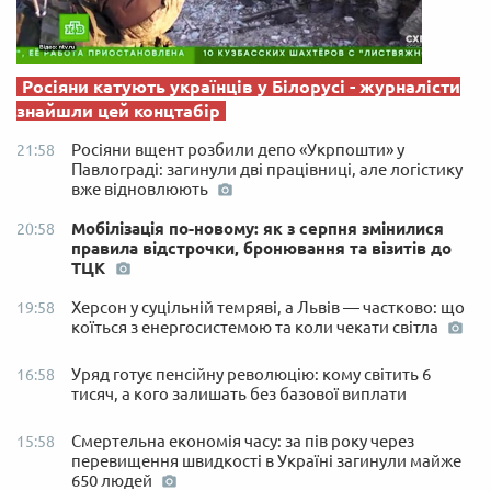
Росіяни катують українців у Білорусі - журналісти
знайшли цей концтабір
Росіяни вщент розбили депо «Укрпошти» у
21:58
Павлограді: загинули дві працівниці, але логістику
вже відновлюють
Мобілізація по-новому: як з серпня змінилися
20:58
правила відстрочки, бронювання та візитів до
ТЦК
Херсон у суцільній темряві, а Львів — частково: що
19:58
коїться з енергосистемою та коли чекати світла
Уряд готує пенсійну революцію: кому світить 6
16:58
тисяч, а кого залишать без базової виплати
Смертельна економія часу: за пів року через
15:58
перевищення швидкості в Україні загинули майже
650 людей