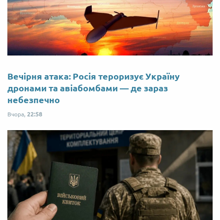
Вечірня атака: Росія тероризує Україну
дронами та авіабомбами — де зараз
небезпечно
Вчора,
22:58