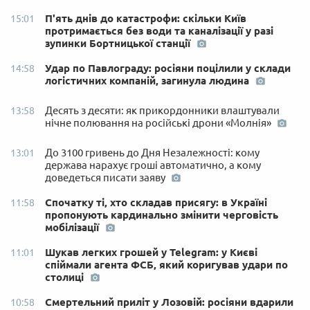
П'ять днів до катастрофи: скільки Київ
15:01
протримається без води та каналізації у разі
зупинки Бортницької станції
Удар по Павлограду: росіяни поцілили у склади
14:58
логістичних компаній, загинула людина
Десять з десяти: як прикордонники влаштували
13:58
нічне полювання на російські дрони «Молнія»
До 3100 гривень до Дня Незалежності: кому
13:01
держава нарахує гроші автоматично, а кому
доведеться писати заяву
Спочатку ті, хто складав присягу: в Україні
11:58
пропонують кардинально змінити черговість
мобілізації
Шукав легких грошей у Telegram: у Києві
11:01
спіймали агента ФСБ, який коригував удари по
столиці
Смертельний приліт у Лозовій: росіяни вдарили
10:58