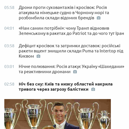
Дрони проти суховантажів і кросівок: Росія
05:58
атакувала німецьке судно в Чорному морі та
розбомбила склади відомих брендів
«Нам самим потрібні»: чому Трамп відмовив
04:01
Зеленському в ракетах до Patriot та до чого тут Іран
Дефіцит кросівок та затримки доставок: російські
03:58
ракети вщент знищили склади Puma та Intertop під
Києвом
Нічне полювання: Росія атакує Україну «Шахедами»
03:01
та реактивними дронами
Ніч без сну: Київ та низку областей накрила
02:58
тривога через загрозу балістики