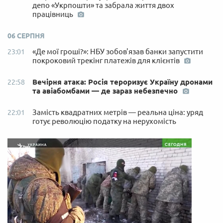
депо «Укрпошти» та забрала життя двох
працівниць
06 СЕРПНЯ
«Де мої гроші?»: НБУ зобов'язав банки запустити
23:01
покроковий трекінг платежів для клієнтів
Вечірня атака: Росія тероризує Україну дронами
22:58
та авіабомбами — де зараз небезпечно
Замість квадратних метрів — реальна ціна: уряд
22:01
готує революцію податку на нерухомість