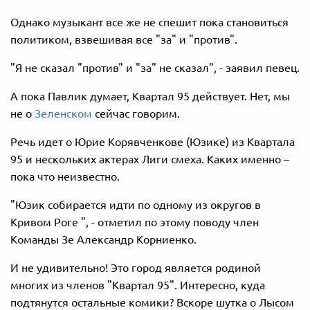
Однако музыкант все же не спешит пока становиться
политиком, взвешивая все "за" и "против".
"Я не сказал "против" и "за" не сказал", - заявил певец.
А пока Павлик думает, Квартал 95 действует. Нет, мы
не о
Зеленском
сейчас говорим.
Речь идет о Юрие Корявченкове (Юзике) из Квартала
95 и нескольких актерах Лиги смеха. Каких именно –
пока что неизвестно.
"Юзик собирается идти по одному из округов в
Кривом Роге ", - отметил по этому поводу член
Команды Зе Александр Корниенко.
И не удивительно! Это город является родиной
многих из членов "Квартал 95". Интересно, куда
подтянутся остальные комики? Вскоре шутка о Лысом