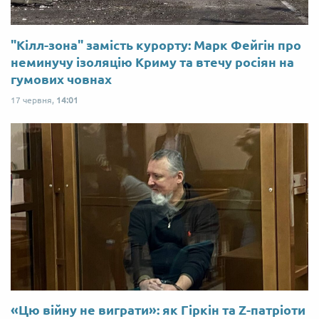
"Кілл-зона" замість курорту: Марк Фейгін про
неминучу ізоляцію Криму та втечу росіян на
гумових човнах
17 червня,
14:01
«Цю війну не виграти»: як Гіркін та Z-патріоти