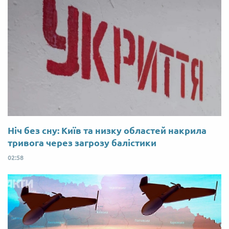
Ніч без сну: Київ та низку областей накрила
тривога через загрозу балістики
02:58