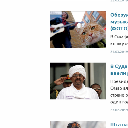
22.03.2019
Обезу
музык
(ФОТО
В Симф
кошку м
21.03.2019
В Суда
ввели
Президе
Омар ал
стране 
один го
23.02.2019
Штаты 