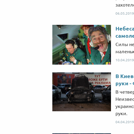
захотел
06.05.2019
Небеса
самол
Силы не
маленьк
10.04.2019
В Киев
руки -
В четве
Неизвес
украинс
руки.
04.04.2019