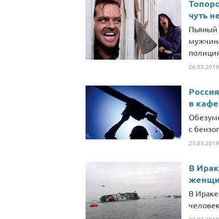
Топоро
чуть н
Пьяный 
мужчина
полици
26.03.2019
Россия
в кафе
Обезуме
с бензо
25.03.2019
В Ирак
женщин
В Ираке
человек