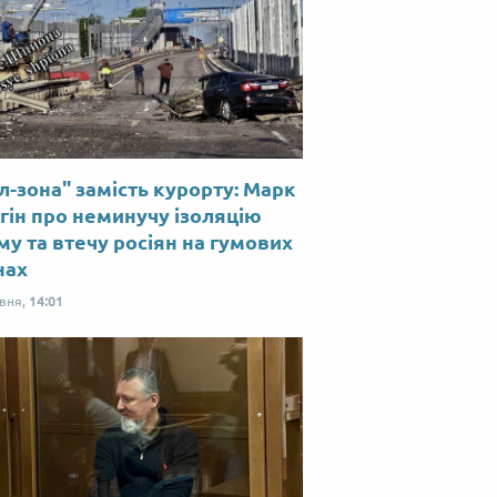
л-зона" замість курорту: Марк
гін про неминучу ізоляцію
у та втечу росіян на гумових
нах
рвня,
14:01