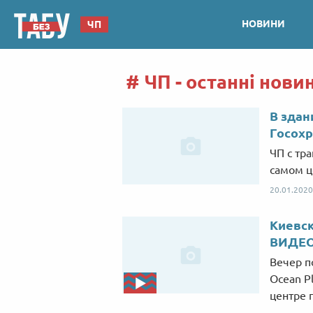
НОВИНИ
ЧП
ЧП - останні нови
В здан
Госох
ЧП с тр
самом ц
20.01.2020
Киевск
ВИДЕ
Вечер п
Ocean P
центре 