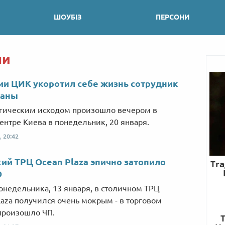
ШОУБІЗ
ПЕРСОНИ
ни
ии ЦИК укоротил себе жизнь сотрудник
раны
агическим исходом произошло вечером в
ентре Киева в понедельник, 20 января.
,
20:42
ий ТРЦ Ocean Plaza эпично затопило
О
онедельника, 13 января, в столичном ТРЦ
laza получился очень мокрым - в торговом
произошло ЧП.