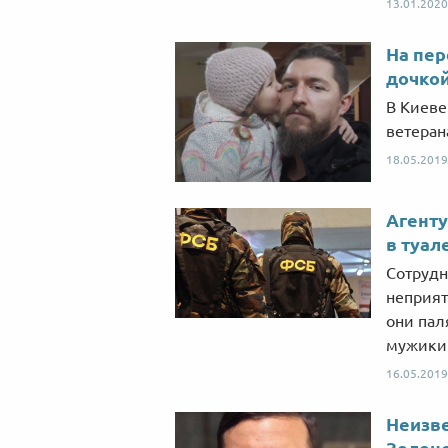
13.01.2020
На пер
дочко
В Киеве
ветеран
18.05.2019
Агенту
в туал
Сотрудн
неприят
они пал
мужики 
16.05.2019
Неизв
Зеленс