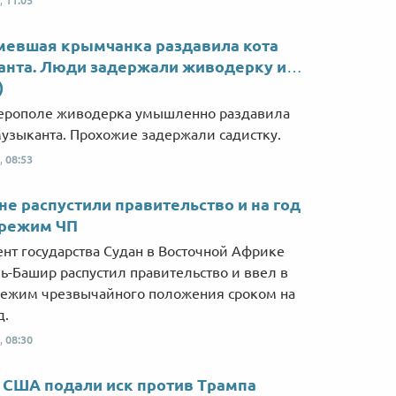
,
11:05
мевшая крымчанка раздавила кота
анта. Люди задержали живодерку и…
)
ерополе живодерка умышленно раздавила
узыканта. Прохожие задержали садистку.
,
08:53
не распустили правительство и на год
 режим ЧП
нт государства Судан в Восточной Африке
ь-Башир распустил правительство и ввел в
режим чрезвычайного положения сроком на
д.
,
08:30
США подали иск против Трампа