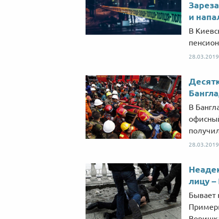
Зареза
и напа
В Киевс
пенсион
28.03.2019
Десятк
Бангл
В Бангл
офисный
получил
28.03.2019
Неадек
лицу 
Бывает 
Примерн
Воришка