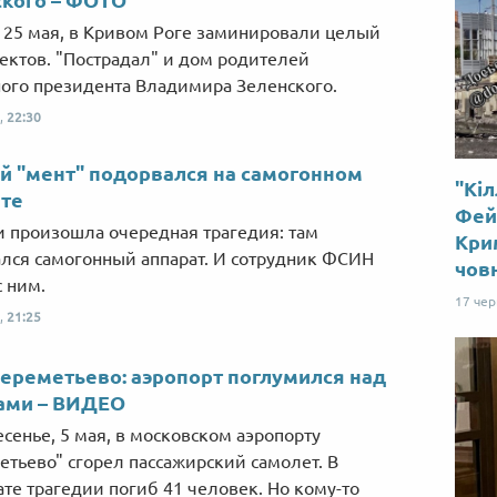
, 25 мая, в Кривом Роге заминировали целый
ектов. "Пострадал" и дом родителей
ого президента Владимира Зеленского.
,
22:30
й "мент" подорвался на самогонном
"Кіл
ате
Фей
и произошла очередная трагедия: там
Крим
лся самогонный аппарат. И сотрудник ФСИН
чов
с ним.
17 че
,
21:25
ереметьево: аэропорт поглумился над
ами – ВИДЕО
есенье, 5 мая, в московском аэропорту
тьево" сгорел пассажирский самолет. В
ате трагедии погиб 41 человек. Но кому-то