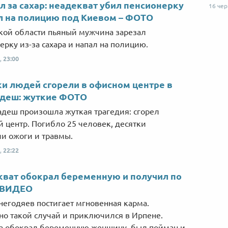
л за сахар: неадекват убил пенсионерку
16 че
л на полицию под Киевом – ФОТО
кой области пьяный мужчина зарезал
ерку из-за сахара и напал на полицию.
,
23:00
и людей сгорели в офисном центре в
адеш: жуткие ФОТО
адеш произошла жуткая трагедия: сгорел
 центр. Погибло 25 человек, десятки
и ожоги и травмы.
,
22:22
Від пацанки до панянки
Топ-модель
ват обокрал беременную и получил по
– ВИДЕО
негодяев постигает мгновенная карма.
о такой случай и приключился в Ирпене.
 обокрал беременную женщину, был пойман и