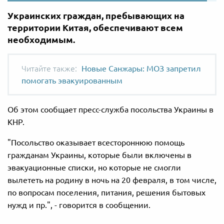
Украинских граждан, пребывающих на
территории Китая, обеспечивают всем
необходимым.
Новые Санжары: МОЗ запретил
помогать эвакуированным
Об этом сообщает пресс-служба посольства Украины в
КНР.
"Посольство
оказывает всестороннюю
помощь
гражданам
Украины
,
которые были включены в
эвакуационны
е
списк
и,
но
которые не смогли
вылететь
на родину
в
ночь на 20
февраля,
в том
числе
,
по
вопросам поселения,
питания
,
решения
бытовых
нужд и
пр.", - говорится в сообщении.