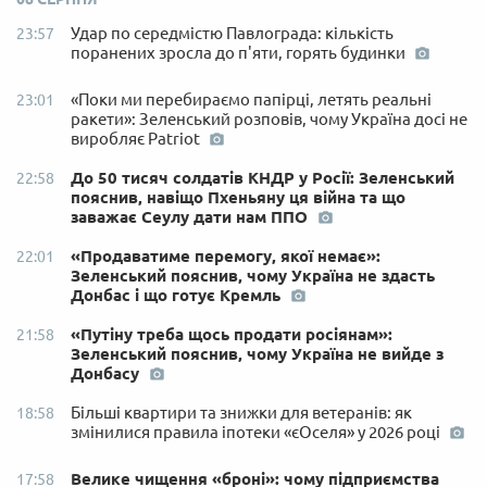
Удар по середмістю Павлограда: кількість
23:57
поранених зросла до п'яти, горять будинки
«Поки ми перебираємо папірці, летять реальні
23:01
ракети»: Зеленський розповів, чому Україна досі не
виробляє Patriot
До 50 тисяч солдатів КНДР у Росії: Зеленський
22:58
пояснив, навіщо Пхеньяну ця війна та що
заважає Сеулу дати нам ППО
«Продаватиме перемогу, якої немає»:
22:01
Зеленський пояснив, чому Україна не здасть
Донбас і що готує Кремль
«Путіну треба щось продати росіянам»:
21:58
Зеленський пояснив, чому Україна не вийде з
Донбасу
Більші квартири та знижки для ветеранів: як
18:58
змінилися правила іпотеки «єОселя» у 2026 році
Велике чищення «броні»: чому підприємства
17:58