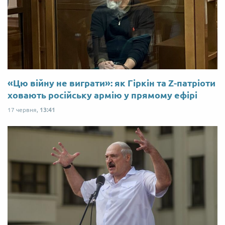
«Цю війну не виграти»: як Гіркін та Z-патріоти
ховають російську армію у прямому ефірі
17 червня,
13:41