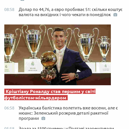
Долар по 44,76, а євро пробиває 51: скільки коштує
08:58
валюта на вихідних і чого чекати в понеділок
Кріштіану Роналду став першим у світі
футболістом-мільярдером
Українська балістика полетить вже восени, але є
06:58
нюанс: Зеленський розкрив деталі ракетної
програми
Зрада за 1500 гривень: у Полтаві заарештували
05:58