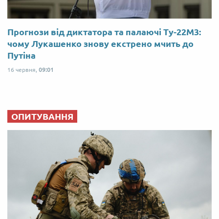
Прогнози від диктатора та палаючі Ту-22М3:
чому Лукашенко знову екстрено мчить до
Путіна
16 червня,
09:01
ОПИТУВАННЯ