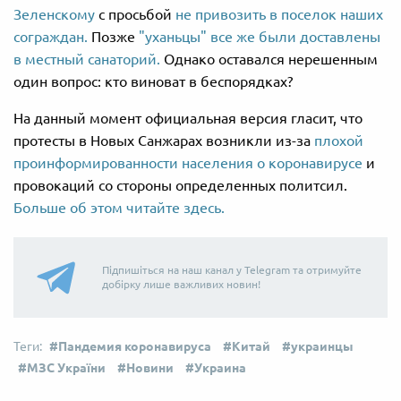
Зеленскому
с просьбой
не привозить в поселок наших
сограждан.
Позже
"уханьцы" все же были доставлены
в местный санаторий.
Однако оставался нерешенным
один вопрос: кто виноват в беспорядках?
На данный момент официальная версия гласит, что
протесты в Новых Санжарах возникли из-за
плохой
проинформированности населения о коронавирусе
и
провокаций со стороны определенных политсил.
Больше об этом читайте здесь.
Підпишіться на наш канал у Telegram та отримуйте
добірку лише важливих новин!
Пандемия коронавируса
Китай
украинцы
МЗС України
Новини
Украина