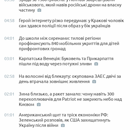
військового, який навів російські дрони на власну
частину
Герой інтернету різко передумав: у Кракові чоловік
04:58
сам здався поліції після образ у бік українців
До школи між сиренами: тилові регіони
04:01
профінансують 840 мобільних укриттів для дітей
прифронтових громад
Карпатська Венеція: Буковель та Прикарпаття
03:01
пішли під воду через потужні зливи
На волосині від блекауту: окупована ЗАЕС двічі за
02:58
день втрачала зовнішнє живлення
Зима близько, а ракет замало: чому навіть 300
02:01
перехоплювачів для Patriot не закриють небо над
Києвом
Американський щит та тріск економіки РФ:
01:01
Зеленський розповів, як США захищатимуть
Україну після війни