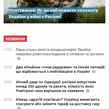
Опитування: Як ви наближаєте перемогу
України у війні з Росією?
НОВИНИ
Парасольки замість кондиціонерів: Україну
11:01
накриває різке похолодання зі зливами та грозами
Два мільйони «поза радарами» та ілюзія петицій:
10:58
що відбувається з мобілізацією в Україні
Нічний удар по Одещині: росіяни випустили
10:01
понад 200 дронів та ракети, кількість яких
Повітряні сили вирішили не називати
Кінець «другій платіжці»? Українці вимагають
09:58
скасувати або змінити тариф на доставку газу