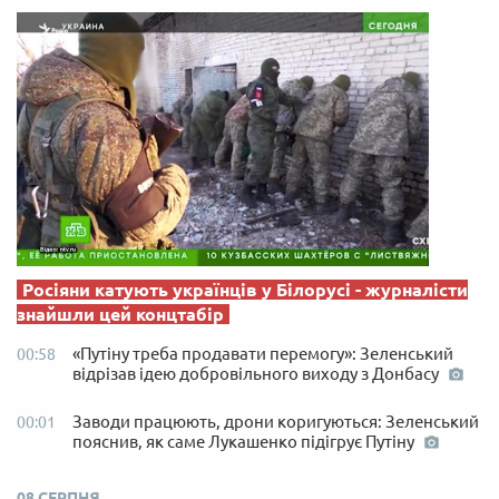
Росіяни катують українців у Білорусі - журналісти
знайшли цей концтабір
«Путіну треба продавати перемогу»: Зеленський
00:58
відрізав ідею добровільного виходу з Донбасу
Заводи працюють, дрони коригуються: Зеленський
00:01
пояснив, як саме Лукашенко підігрує Путіну
08 СЕРПНЯ