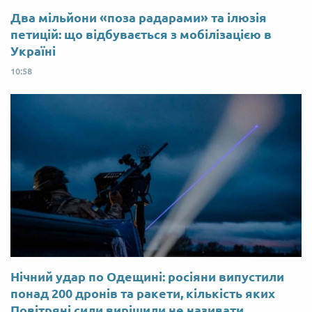
Два мільйони «поза радарами» та ілюзія
петицій: що відбувається з мобілізацією в
Україні
10:58
Нічний удар по Одещині: росіяни випустили
понад 200 дронів та ракети, кількість яких
Повітряні сили вирішили не називати