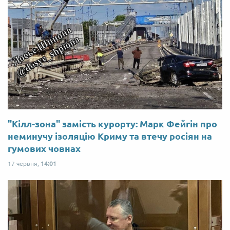
"Кілл-зона" замість курорту: Марк Фейгін про
неминучу ізоляцію Криму та втечу росіян на
гумових човнах
17 червня,
14:01