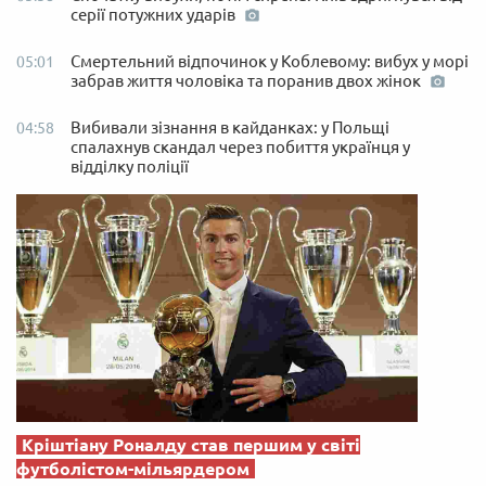
серії потужних ударів
Смертельний відпочинок у Коблевому: вибух у морі
05:01
забрав життя чоловіка та поранив двох жінок
Вибивали зізнання в кайданках: у Польщі
04:58
спалахнув скандал через побиття українця у
відділку поліції
Кріштіану Роналду став першим у світі
футболістом-мільярдером