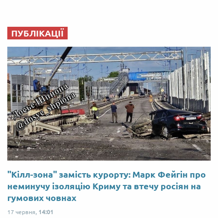
ПУБЛІКАЦІЇ
"Кілл-зона" замість курорту: Марк Фейгін про
неминучу ізоляцію Криму та втечу росіян на
гумових човнах
17 червня,
14:01