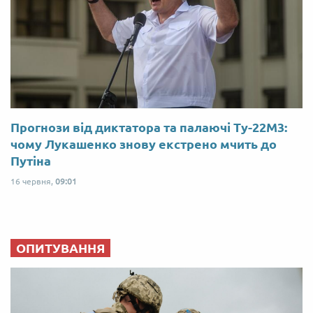
Прогнози від диктатора та палаючі Ту-22М3:
чому Лукашенко знову екстрено мчить до
Путіна
16 червня,
09:01
ОПИТУВАННЯ