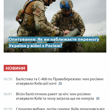
Опитування: Як ви наближаєте перемогу
України у війні з Росією?
НОВИНИ
Балістика та С-400 по Правобережжю: чим росіяни
06:58
атакували Київ цієї ночі
Вісім балістичних ракет за ніч: чим росіяни
06:01
атакували Київ та чому загроза ще не минула
Спочатку вибухи, потім сирена: Київ здригнувся від
05:58