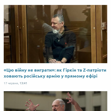
«Цю війну не виграти»: як Гіркін та Z-патріоти
ховають російську армію у прямому ефірі
17 червня,
13:41