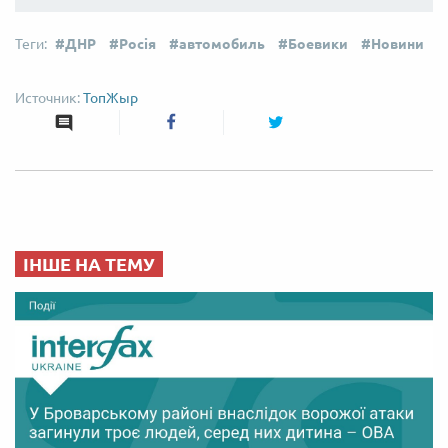
ДНР
Росія
автомобиль
Боевики
Новини
ТопЖыр
ІНШЕ НА ТЕМУ