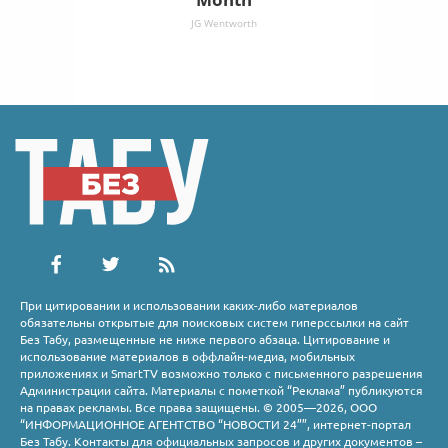
JG Wentworth
При цитировании и использовании каких-либо материалов
обязательны открытые для поисковых систем гиперссылки на сайт
Без Табу, размещенные не ниже первого абзаца. Цитирование и
использование материалов в оффлайн-медиа, мобильных
приложениях и SmartTV возможно только с письменного разрешения
Администрации сайта. Материалы с пометкой “Реклама” публикуются
на правах рекламы. Все права защищены. © 2005—2026, ООО
“ИНФОРМАЦИОННОЕ АГЕНТСТВО “НОВОСТИ 24””, интернет-портал
Без Табу. Контакты для официальных запросов и других документов –