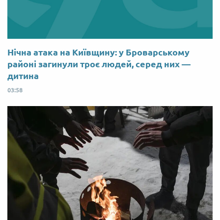
Нічна атака на Київщину: у Броварському
районі загинули троє людей, серед них —
дитина
03:58