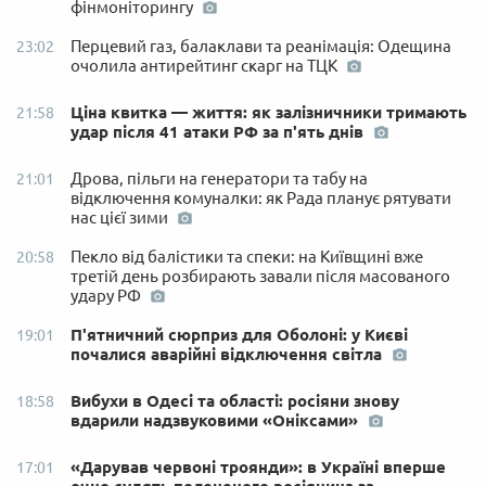
фінмоніторингу
Перцевий газ, балаклави та реанімація: Одещина
23:02
очолила антирейтинг скарг на ТЦК
Ціна квитка — життя: як залізничники тримають
21:58
удар після 41 атаки РФ за п'ять днів
Дрова, пільги на генератори та табу на
21:01
відключення комуналки: як Рада планує рятувати
нас цієї зими
Пекло від балістики та спеки: на Київщині вже
20:58
третій день розбирають завали після масованого
удару РФ
П'ятничний сюрприз для Оболоні: у Києві
19:01
почалися аварійні відключення світла
Вибухи в Одесі та області: росіяни знову
18:58
вдарили надзвуковими «Оніксами»
«Дарував червоні троянди»: в Україні вперше
17:01