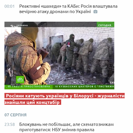
Реактивні «шахеди» та КАБи: Росія влаштувала
00:01
вечірню атаку дронами по Україні
Росіяни катують українців у Білорусі - журналісти
знайшли цей концтабір
07 СЕРПНЯ
Блокувань не побільшає, але схематозникам
23:58
приготуватися: НБУ змінив правила