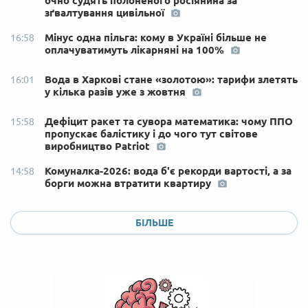
очно судять полоненого росіянина за
зґвалтування цивільної
Мінус одна пільга: кому в Україні більше не
16:58
оплачуватимуть лікарняні на 100%
Вода в Харкові стане «золотою»: тарифи злетять
16:01
у кілька разів уже з жовтня
Дефіцит ракет та сувора математика: чому ППО
15:58
пропускає балістику і до чого тут світове
виробництво Patriot
Комуналка-2026: вода б'є рекорди вартості, а за
14:58
борги можна втратити квартиру
БІЛЬШЕ