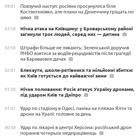
Повзучий наступ: росіяни просунулися біля
04:01
Костянтинівки, але плани на Донеччину тріщать по
швах
Нічна атака на Київщину: у Броварському районі
03:58
загинули троє людей, серед них — дитина
Штрафи більше не лякають: Зеленський доручив
02:58
РНБО взятися за водіїв-рецидивістів після трагедії
на Караваєвих дачах
Блекаути, школи-рятівники та мільйонні збитки:
02:01
як Київ готується до найважчої зими
Нічне полювання: Росія атакує Україну дронами,
01:58
під ударом Київ та Дніпро
Удар по стадіону в Одесі, паніка на пляжах Ялти та
01:01
дрони на Уралі: головне за день
Удар по лікарні в центрі Херсона: російський дрон
00:58
поранив чотирьох медпрацівниць