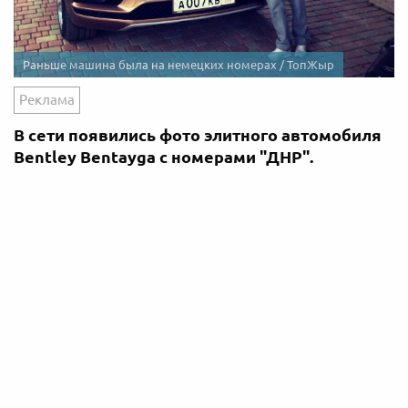
Раньше машина была на немецких номерах / ТопЖыр
Реклама
В сети появились фото элитного автомобиля
Bentley Bentayga с номерами "ДНР".