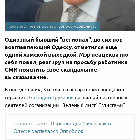
Труханову не понравился вопрос журналиста
Одиозный бывший "регионал", до сих пор
возглавляющий Одессу, отметился еще
одной хамской выходкой. Мэр неадекватно
себя повел, реагируя на просьбу работника
СМИ пояснить свое скандальное
высказывание.
В понедельник, 3 июля, на аппаратном совещании
горсовета
Геннадий Труханов
назвал общественных
деятелей организации "Зеленый лист" "глистами".
Порвали два баяна: как в
Одессе распадался Оппоблок