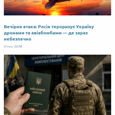
Вечірня атака: Росія тероризує Україну
дронами та авіабомбами — де зараз
небезпечно
Вчора,
22:58