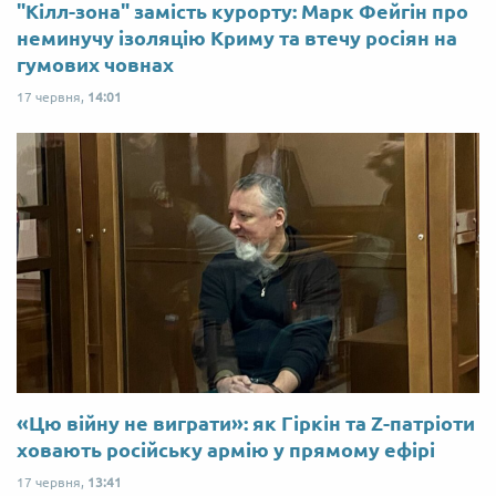
"Кілл-зона" замість курорту: Марк Фейгін про
неминучу ізоляцію Криму та втечу росіян на
гумових човнах
17 червня,
14:01
«Цю війну не виграти»: як Гіркін та Z-патріоти
ховають російську армію у прямому ефірі
17 червня,
13:41