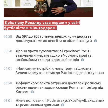
Кріштіану Роналду став першим у світі
футболістом-мільярдером
Від 597 до 908 гривень зверху: кому держава
06:58
доплачуватиме до пенсії за особливі заслуги
Дрони проти суховантажів і кросівок: Росія
05:58
атакувала німецьке судно в Чорному морі та
розбомбила склади відомих брендів
«Нам самим потрібні»: чому Трамп відмовив
04:01
Зеленському в ракетах до Patriot та до чого тут Іран
Дефіцит кросівок та затримки доставок: російські
03:58
ракети вщент знищили склади Puma та Intertop під
Києвом
Нічне полювання: Росія атакує Україну «Шахедами»
03:01
та реактивними дронами