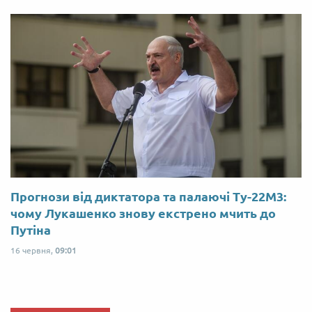
Прогнози від диктатора та палаючі Ту-22М3:
чому Лукашенко знову екстрено мчить до
Путіна
16 червня,
09:01