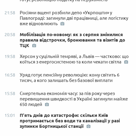
Росіяни вщент розбили депо «Укрпошти» у
21:58
Павлограді: загинули дві працівниці, але логістику
вже відновлюють
Мобілізація по-новому: як з серпня змінилися
20:58
правила відстрочки, бронювання та візитів до
ТЦК
Херсон у суцільній темряві, а Львів — частково: що
19:58
коїться з енергосистемою та коли чекати світла
Уряд готує пенсійну революцію: кому світить 6
16:58
тисяч, а кого залишать без базової виплати
Смертельна економія часу: за пів року через
15:58
перевищення швидкості в Україні загинули майже
650 людей
П'ять днів до катастрофи: скільки Київ
15:01
протримається без води та каналізації у разі
зупинки Бортницької станції