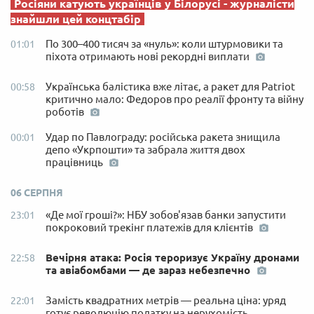
Росіяни катують українців у Білорусі - журналісти
знайшли цей концтабір
По 300–400 тисяч за «нуль»: коли штурмовики та
01:01
піхота отримають нові рекордні виплати
Українська балістика вже літає, а ракет для Patriot
00:58
критично мало: Федоров про реалії фронту та війну
роботів
Удар по Павлограду: російська ракета знищила
00:01
депо «Укрпошти» та забрала життя двох
працівниць
06 СЕРПНЯ
«Де мої гроші?»: НБУ зобов'язав банки запустити
23:01
покроковий трекінг платежів для клієнтів
Вечірня атака: Росія тероризує Україну дронами
22:58
та авіабомбами — де зараз небезпечно
Замість квадратних метрів — реальна ціна: уряд
22:01
готує революцію податку на нерухомість