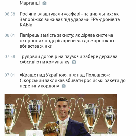
Марганці
Росіяни влаштували «сафарі» на цивільних: як
08:58
Запоріжжя виживає під ударами FPV-дронів та
КАБів
Папірець замість захисту: як дірява система
08:01
охоронних ордерів призвела до жорстокого
вбивства жінки
Трудовий договір на паузі: чи забере держава
07:58
субсидію на комуналку
«Краще над Україною, ніж над Польщею»:
07:01
Сікорський закликав збивати російські ракети до
перетину кордону