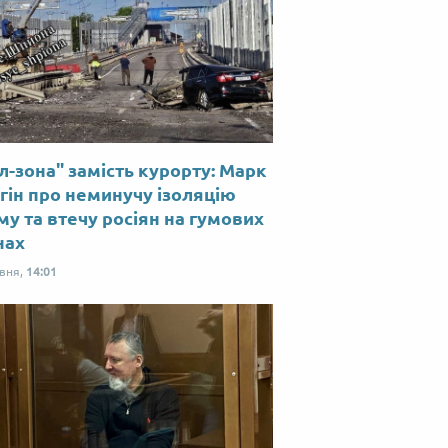
л-зона" замість курорту: Марк
гін про неминучу ізоляцію
у та втечу росіян на гумових
нах
рвня,
14:01