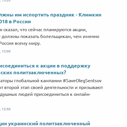
,
13:20
Від пацанки до панянки
Топ-модель
жны им испортить праздник - Климкин
018 в России
 сказал, что сейчас планируются акции,
 должны показать болельщикам, чем именно
Россия всему миру.
,
12:00
исоединиться к акции в поддержку
нских политзаключенных?
аторы глобальной кампании #SaveOlegSentsov
т второй этап своей деятельности и призывают
душных людей присоединиться к онлайн-
,
12:30
дин украинский политзаключенный