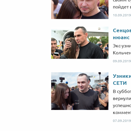
пойдет 
10.09.2019
Сенцов
нюанс
Экс-узн
Кольчен
09.09.2019
Узник
СЕТИ
В суббо
вернули
успешно
коммент
07.09.2019