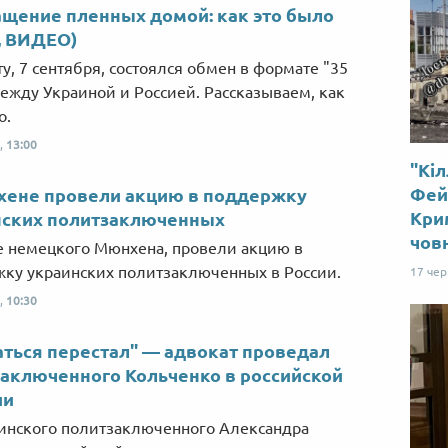
щение пленных домой: как это было
, ВИДЕО)
ту, 7 сентября, состоялся обмен в формате "35
между Украиной и Россией. Рассказываем, как
о.
,
13:00
"Кіл
Фей
хене провели акцию в поддержку
Крим
нских политзаключенных
чов
е немецкого Мюнхена, провели акцию в
ку украинских политзаключенных в России.
17 че
,
10:30
ться перестал" — адвокат проведал
аключенного Кольченко в российской
ии
инского политзаключенного Александра