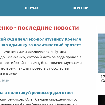
ШОУБІЗ
ПЕРСОНИ
нко - последние новости
ий суд впаял экс-политузнику Кремля
нко админку за политический протест
 политический заключенный Путина
др Кольченко, который четыре года провел в
ах российской тюрьмы, был схвачен мусорами
 во время акции протеста у посольства
и в Киеве.
,
16:20
а в политику?: режиссер дал ответ
кий режиссер Олег Сенцов определился со
удущим на ближайшее время. Неужели он