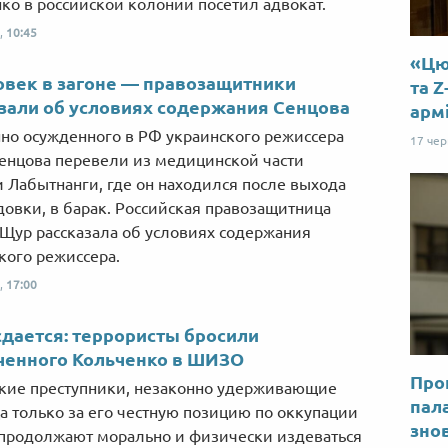
ко в российской колонии посетил адвокат.
,
10:45
«Цю 
овек в загоне — правозащитники
та Z
зали об условиях содержания Сенцова
арм
но осужденного в РФ украинского режиссера
17 че
енцова перевели из медицинской части
 Лабытнанги, где он находился после выхода
довки, в барак. Российская правозащитница
 Щур рассказала об условиях содержания
кого режиссера.
,
17:00
сдается: террористы бросили
ченного Кольченко в ШИЗО
Прог
кие преступники, незаконно удерживающие
пал
а только за его честную позицию по оккупации
знов
продолжают морально и физически издеваться