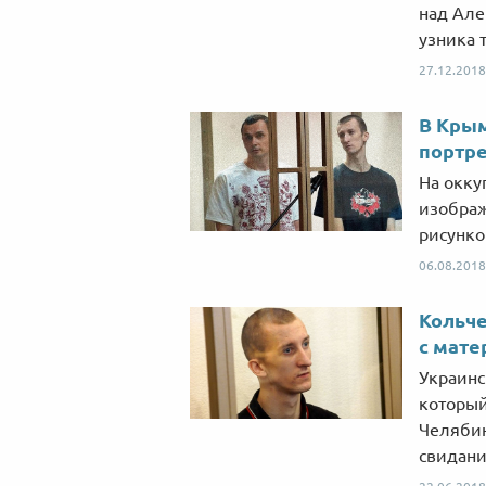
над Але
узника 
27.12.2018
В Крым
портре
На окку
изображ
рисунко
06.08.2018
Кольче
с мат
Украинс
который
Челябин
свидани