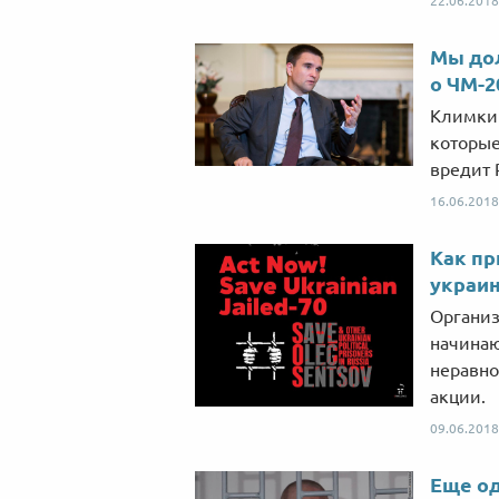
22.06.2018
Мы дол
о ЧМ-2
Климкин
которые
вредит 
16.06.2018
Как пр
украи
Организ
начинаю
неравно
акции.
09.06.2018
Еще о