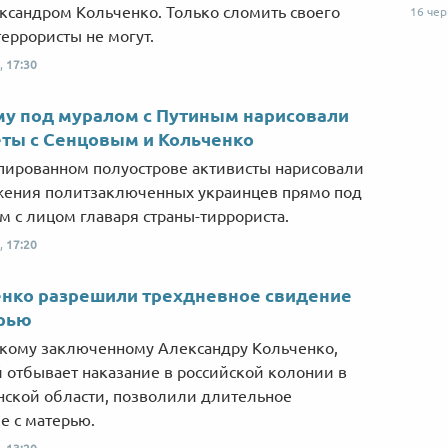
ксандром Кольченко. Только сломить своего
16 че
террористы не могут.
,
17:30
у под муралом с Путиным нарисовали
ты с Сенцовым и Кольченко
пированном полуострове активисты нарисовали
ения политзаключенных украинцев прямо под
м с лицом главаря страны-тиррориста.
,
17:20
нко разрешили трехдневное свидение
ерью
кому заключенному Александру Кольченко,
 отбывает наказание в российской колонии в
ской области, позволили длительное
е с матерью.