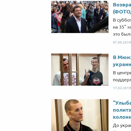
Возвра
(ФОТО
В суббо
на 35" 
это был
07.09.2019
В Мюн
украи
В центр
поддерж
17.02.2019
"Улыба
политз
колон
До укра