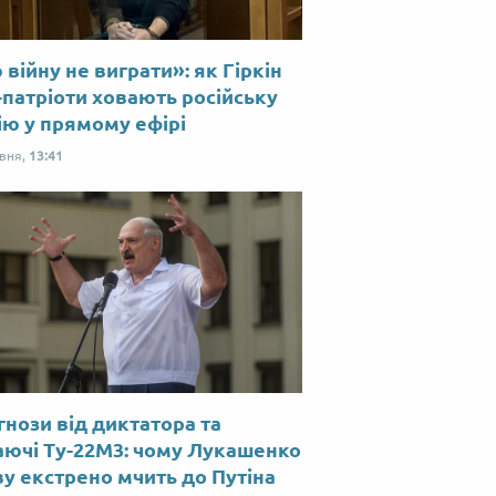
війну не виграти»: як Гіркін
-патріоти ховають російську
ію у прямому ефірі
рвня,
13:41
нози від диктатора та
аючі Ту-22М3: чому Лукашенко
у екстрено мчить до Путіна