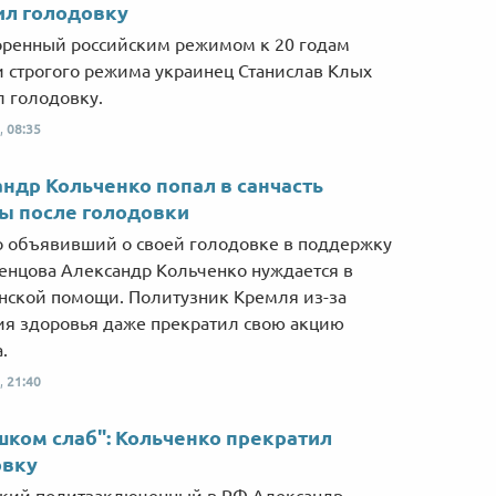
ил голодовку
ренный российским режимом к 20 годам
 строгого режима украинец Станислав Клых
 голодовку.
,
08:35
ндр Кольченко попал в санчасть
ы после голодовки
 объявивший о своей голодовке в поддержку
енцова Александр Кольченко нуждается в
ской помощи. Политузник Кремля из-за
ия здоровья даже прекратил свою акцию
.
,
21:40
шком слаб": Кольченко прекратил
овку
кий политзаключенный в РФ Александр