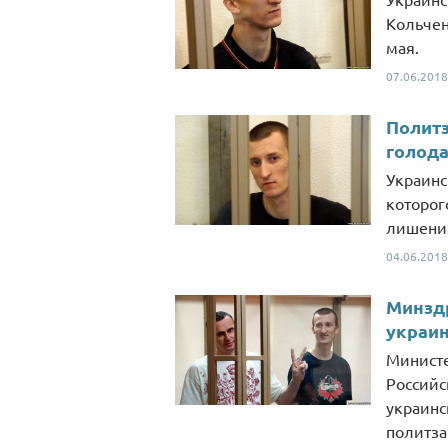
Кольчен
мая.
07.06.2018
Полит
голода
Украинс
которог
лишения
04.06.2018
Минздр
украи
Министе
Российс
украинс
политз