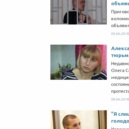
объяв
Пригово
колонии
объявил
09.06.2018
Алекса
тюрьм
Недавно
Олега С
медицин
состоян
протеста
08.06.2018
"Я сли
голод
Украинс