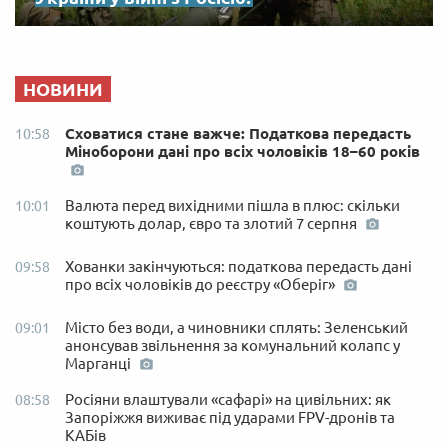
НОВИНИ
Сховатися стане важче: Податкова передасть
10:58
Міноборони дані про всіх чоловіків 18–60 років
Валюта перед вихідними пішла в плюс: скільки
10:01
коштують долар, євро та злотий 7 серпня
Хованки закінчуються: податкова передасть дані
09:58
про всіх чоловіків до реєстру «Оберіг»
Місто без води, а чиновники сплять: Зеленський
09:01
анонсував звільнення за комунальний колапс у
Марганці
Росіяни влаштували «сафарі» на цивільних: як
08:58
Запоріжжя виживає під ударами FPV-дронів та
КАБів