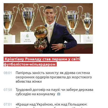
Кріштіану Роналду став першим у світі
футболістом-мільярдером
Папірець замість захисту: як дірява система
08:01
охоронних ордерів призвела до жорстокого
вбивства жінки
Трудовий договір на паузі: чи забере держава
07:58
субсидію на комуналку
«Краще над Україною, ніж над Польщею»:
07:01