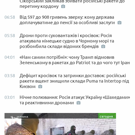
Сікорський закликав збивати російські ракети до
перетину кордону
Від 597 до 908 гривень зверху: кому держава
06:58
доплачуватиме до пенсії за особливі заслуги
Дрони проти суховантажів і кросівок: Росія
05:58
атакувала німецьке судно в Чорному морі та
розбомбила склади відомих брендів
«Нам самим потрібні»: чому Трамп відмовив
04:01
Зеленському в ракетах до Patriot та до чого тут Іран
Дефіцит кросівок та затримки доставок: російські
03:58
ракети вщент знищили склади Puma та Intertop під
Києвом
Нічне полювання: Росія атакує Україну «Шахедами»
03:01
та реактивними дронами