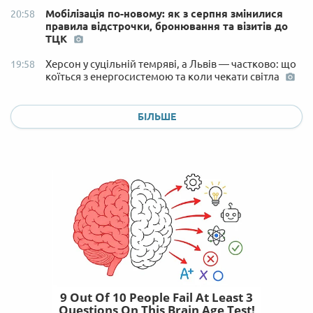
Мобілізація по-новому: як з серпня змінилися
20:58
правила відстрочки, бронювання та візитів до
ТЦК
Херсон у суцільній темряві, а Львів — частково: що
19:58
коїться з енергосистемою та коли чекати світла
БІЛЬШЕ
9 Out Of 10 People Fail At Least 3
Questions On This Brain Age Test!