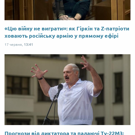
«Цю війну не виграти»: як Гіркін та Z-патріоти
ховають російську армію у прямому ефірі
17 червня,
13:41
Прогнози від диктатора та палаючі Ту-22М3: