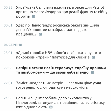
Українська балістика вже літає, а ракет для Patriot
00:58
критично мало: Федоров про реалії фронту та війну
роботів
Удар по Павлограду: російська ракета знищила
00:01
депо «Укрпошти» та забрала життя двох
працівниць
06 СЕРПНЯ
«Де мої гроші?»: НБУ зобов'язав банки запустити
23:01
покроковий трекінг платежів для клієнтів
Вечірня атака: Росія тероризує Україну дронами
22:58
та авіабомбами — де зараз небезпечно
Замість квадратних метрів — реальна ціна: уряд
22:01
готує революцію податку на нерухомість
Росіяни вщент розбили депо «Укрпошти» у
21:58
Павлограді: загинули дві працівниці, але логістику
вже відновлюють