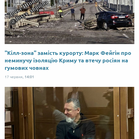
"Кілл-зона" замість курорту: Марк Фейгін про
неминучу ізоляцію Криму та втечу росіян на
гумових човнах
17 червня,
14:01