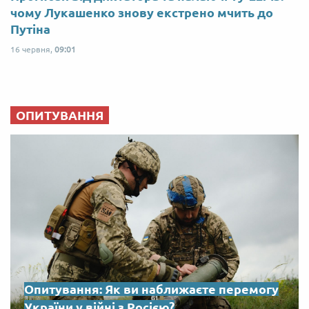
чому Лукашенко знову екстрено мчить до
Путіна
16 червня,
09:01
ОПИТУВАННЯ
Опитування: Як ви наближаєте перемогу
України у війні з Росією?