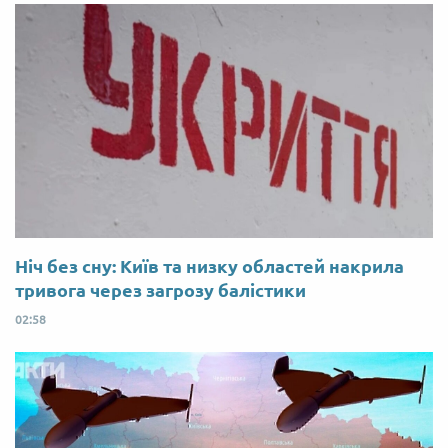
Ніч без сну: Київ та низку областей накрила
тривога через загрозу балістики
02:58