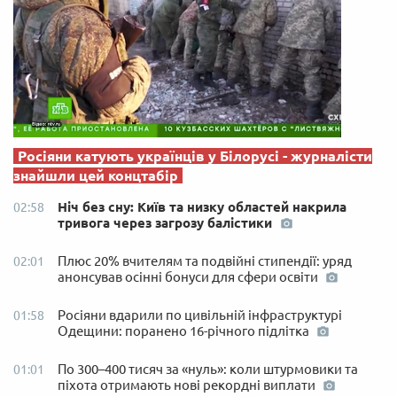
Росіяни катують українців у Білорусі - журналісти
знайшли цей концтабір
Ніч без сну: Київ та низку областей накрила
02:58
тривога через загрозу балістики
Плюс 20% вчителям та подвійні стипендії: уряд
02:01
анонсував осінні бонуси для сфери освіти
Росіяни вдарили по цивільній інфраструктурі
01:58
Одещини: поранено 16-річного підлітка
По 300–400 тисяч за «нуль»: коли штурмовики та
01:01
піхота отримають нові рекордні виплати