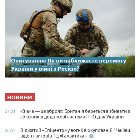
Опитування: Як ви наближаєте перемогу
України у війні з Росією?
НОВИНИ
«Зима — це зброя»: Британія береться вибивати з
07:01
союзників додаткові системи ППО для України
Віджатий «Епіцентр» у вогні: в окупованій Макіївці
06:57
вщент вигорів ТЦ «Галактика»