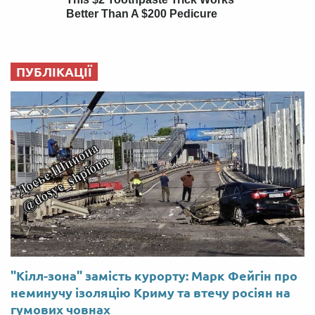
ПУБЛІКАЦІЇ
"Кілл-зона" замість курорту: Марк Фейгін про
неминучу ізоляцію Криму та втечу росіян на
гумових човнах