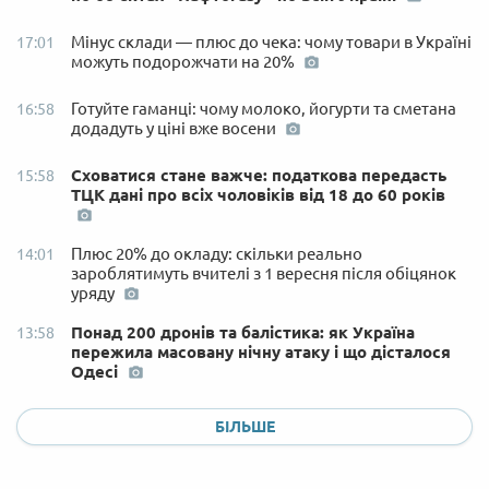
Мінус склади — плюс до чека: чому товари в Україні
17:01
можуть подорожчати на 20%
Готуйте гаманці: чому молоко, йогурти та сметана
16:58
додадуть у ціні вже восени
Сховатися стане важче: податкова передасть
15:58
ТЦК дані про всіх чоловіків від 18 до 60 років
Плюс 20% до окладу: скільки реально
14:01
зароблятимуть вчителі з 1 вересня після обіцянок
уряду
Понад 200 дронів та балістика: як Україна
13:58
пережила масовану нічну атаку і що дісталося
Одесі
БІЛЬШЕ