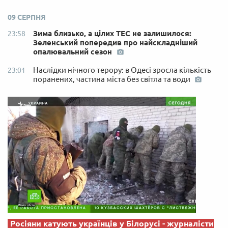
09 СЕРПНЯ
Зима близько, а цілих ТЕС не залишилося:
23:58
Зеленський попередив про найскладніший
опалювальний сезон
Наслідки нічного терору: в Одесі зросла кількість
23:01
поранених, частина міста без світла та води
Росіяни катують українців у Білорусі - журналісти