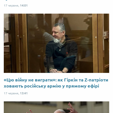
17 червня,
14:01
«Цю війну не виграти»: як Гіркін та Z-патріоти
ховають російську армію у прямому ефірі
17 червня,
13:41