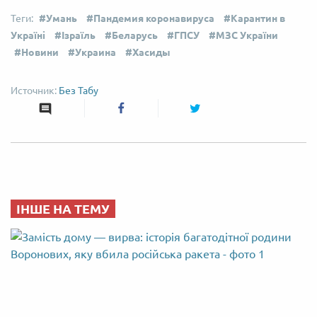
Умань
Пандемия коронавируса
Карантин в
Україні
Ізраїль
Беларусь
ГПСУ
МЗС України
Новини
Украина
Хасиды
Без Табу
ІНШЕ НА ТЕМУ