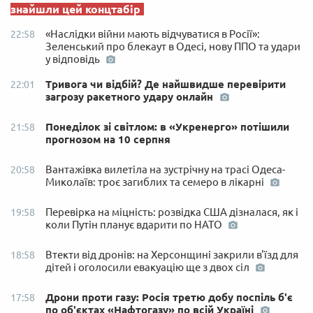
знайшли цей концтабір
«Наслідки війни мають відчуватися в Росії»:
22:58
Зеленський про блекаут в Одесі, нову ППО та удари
у відповідь
Тривога чи відбій? Де найшвидше перевірити
22:01
загрозу ракетного удару онлайн
Понеділок зі світлом: в «Укренерго» потішили
21:58
прогнозом на 10 серпня
Вантажівка вилетіла на зустрічну на трасі Одеса-
20:58
Миколаїв: троє загиблих та семеро в лікарні
Перевірка на міцність: розвідка США дізналася, як і
19:58
коли Путін планує вдарити по НАТО
Втекти від дронів: на Херсонщині закрили в'їзд для
18:58
дітей і оголосили евакуацію ще з двох сіл
Дрони проти газу: Росія третю добу поспіль б'є
17:58
по об'єктах «Нафтогазу» по всій Україні