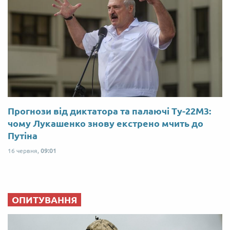
Прогнози від диктатора та палаючі Ту-22М3:
чому Лукашенко знову екстрено мчить до
Путіна
16 червня,
09:01
ОПИТУВАННЯ