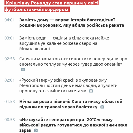
Кріштіану Роналду став першим у світі
футболістом-мільярдером
Замість дому — вирва: історія багатодітної
04:01
родини Воронових, яку вбила російська ракета
Замість води — суцільна сіль: спека майже
03:01
висушила унікальне рожеве озеро на
Миколаївщині
Санчата можна ховати: синоптики попередили про
02:58
аномально теплу зиму через «удар двох океанів»
«Русский мир» у всій красі: в окупованому
02:01
Мелітополі шостий день немає води, а туалети
пропонують замінити пакетами
Нічна загроза з півночі: Київ та низку областей
01:58
підняли по тривозі через балістику
«Не шукайте генератори при -20°C»: чому
00:58
військові радять готуватися до важкої зими вже
зараз