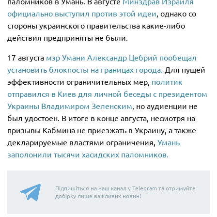
паломников в Умань. В августе
Минздрав Израиля
официально выступил против этой идеи
, однако со
стороны украинского правительства какие-либо
действия предприняты не были.
17 августа
мэр Умани Александр Цебрий пообещал
установить блокпосты на границах города.
Для пущей
эффективности ограничительных мер,
политик
отправился в Киев для личной беседы с президентом
Украины Владимиром Зеленским
, но аудиенции не
был удостоен. В итоге в конце августа, несмотря на
призывы Кабмина не приезжать в Украину, а также
декларируемые властями ограничения,
Умань
заполонили тысячи хасидских паломников.
Підпишіться на наш канал у Telegram та отримуйте
добірку лише важливих новин!