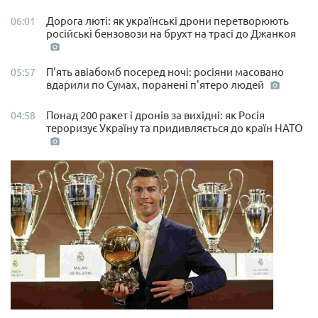
Дорога люті: як українські дрони перетворюють
06:01
російські бензовози на брухт на трасі до Джанкоя
П'ять авіабомб посеред ночі: росіяни масовано
05:57
вдарили по Сумах, поранені п'ятеро людей
Понад 200 ракет і дронів за вихідні: як Росія
04:58
тероризує Україну та придивляється до країн НАТО