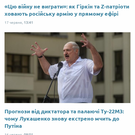
«Цю війну не виграти»: як Гіркін та Z-патріоти
ховають російську армію у прямому ефірі
17 червня,
13:41
Прогнози від диктатора та палаючі Ту-22М3:
чому Лукашенко знову екстрено мчить до
Путіна
16 червня,
09:01