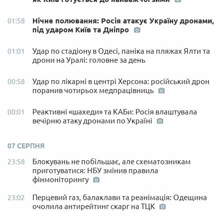
Нічне полювання: Росія атакує Україну дронами,
01:58
під ударом Київ та Дніпро
Удар по стадіону в Одесі, паніка на пляжах Ялти та
01:01
дрони на Уралі: головне за день
Удар по лікарні в центрі Херсона: російський дрон
00:58
поранив чотирьох медпрацівниць
Реактивні «шахеди» та КАБи: Росія влаштувала
00:01
вечірню атаку дронами по Україні
07 СЕРПНЯ
Блокувань не побільшає, але схематозникам
23:58
приготуватися: НБУ змінив правила
фінмоніторингу
Перцевий газ, балаклави та реанімація: Одещина
23:02
очолила антирейтинг скарг на ТЦК