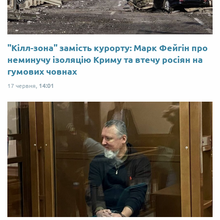
"Кілл-зона" замість курорту: Марк Фейгін про
неминучу ізоляцію Криму та втечу росіян на
гумових човнах
17 червня,
14:01