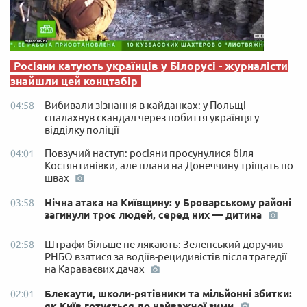
Росіяни катують українців у Білорусі - журналісти
знайшли цей концтабір
Вибивали зізнання в кайданках: у Польщі
04:58
спалахнув скандал через побиття українця у
відділку поліції
Повзучий наступ: росіяни просунулися біля
04:01
Костянтинівки, але плани на Донеччину тріщать по
швах
Нічна атака на Київщину: у Броварському районі
03:58
загинули троє людей, серед них — дитина
Штрафи більше не лякають: Зеленський доручив
02:58
РНБО взятися за водіїв-рецидивістів після трагедії
на Караваєвих дачах
Блекаути, школи-рятівники та мільйонні збитки:
02:01
як Київ готується до найважчої зими