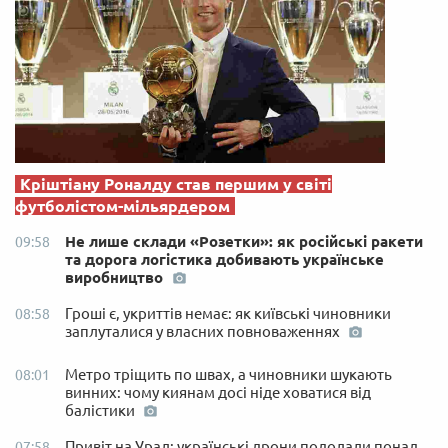
Кріштіану Роналду став першим у світі
футболістом-мільярдером
Не лише склади «Розетки»: як російські ракети
09:58
та дорога логістика добивають українське
виробництво
Гроші є, укриттів немає: як київські чиновники
08:58
заплуталися у власних повноваженнях
Метро тріщить по швах, а чиновники шукають
08:01
винних: чому киянам досі ніде ховатися від
балістики
Привіт на Урал: українські дрони подолали понад
07:58