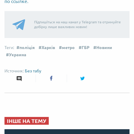
по ссылке.
Підпишіться на наш канал у Telegram та отримуйте
добірку лише важливих новин!
поліція
Харків
метро
ГБР
Новини
Украина
Без табу
ІНШЕ НА ТЕМУ