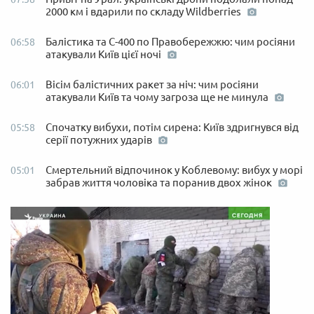
2000 км і вдарили по складу Wildberries
Балістика та С-400 по Правобережжю: чим росіяни
06:58
атакували Київ цієї ночі
Вісім балістичних ракет за ніч: чим росіяни
06:01
атакували Київ та чому загроза ще не минула
Спочатку вибухи, потім сирена: Київ здригнувся від
05:58
серії потужних ударів
Смертельний відпочинок у Коблевому: вибух у морі
05:01
забрав життя чоловіка та поранив двох жінок