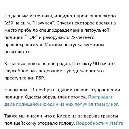
По данным источника, инцидент произошел около
3:50 на ст. м. "Научная". Спустя некоторое время на
место прибыло спецподразделение патрульной
полиции "ТОР" и разоружило 22-летнего
правоохранителя. Мотивы поступка мужчины
выясняются.
К счастью, никто не пострадал. По факту ЧП начато
служебное расследование с уведомлением о
преступлении ГБР.
Напомним, 11 ноября в здании главного управления
полиции Одессы обрушился потолок.
Пострадали
двое полицейских: один из них получил травму ног.
Также мы писали, что в Киеве из-за взрыва гранаты
полицейскому оторвало голову.
Подробности читайте