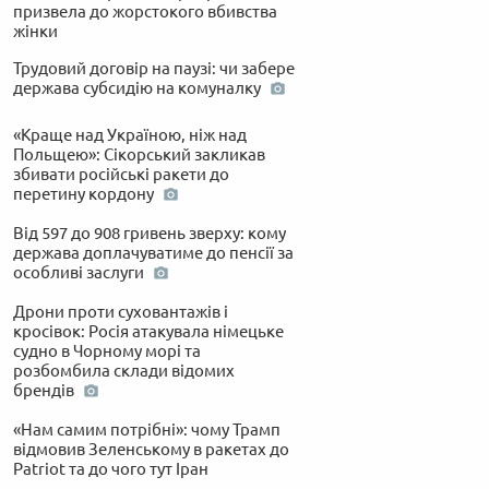
призвела до жорстокого вбивства
жінки
Трудовий договір на паузі: чи забере
держава субсидію на комуналку
«Краще над Україною, ніж над
Польщею»: Сікорський закликав
збивати російські ракети до
перетину кордону
Від 597 до 908 гривень зверху: кому
держава доплачуватиме до пенсії за
особливі заслуги
Дрони проти суховантажів і
кросівок: Росія атакувала німецьке
судно в Чорному морі та
розбомбила склади відомих
брендів
«Нам самим потрібні»: чому Трамп
відмовив Зеленському в ракетах до
Patriot та до чого тут Іран