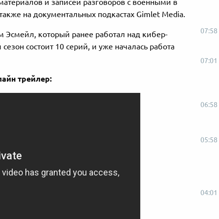
материалов и записей разговоров с военными в
акже на документальных подкастах Gimlet Media.
07:58
 Эсмейл, который ранее работал над кибер-
сезон состоит 10 серий, и уже началась работа
07:01
айн трейлер:
06:58
05:58
04:01