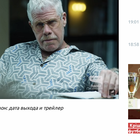
19:01
18:58
зон: дата выхода и трейлер
Кріш
футб