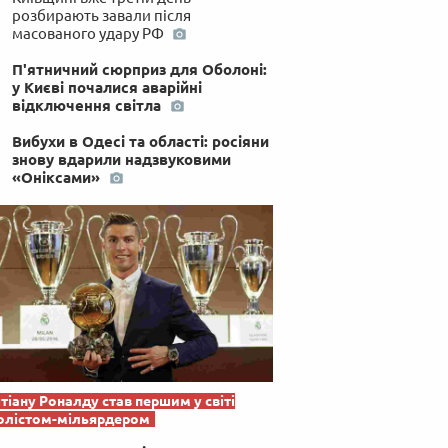
розбирають завали після
масованого удару РФ
П'ятничний сюрприз для Оболоні:
у Києві почалися аварійні
відключення світла
Вибухи в Одесі та області: росіяни
знову вдарили надзвуковими
«Оніксами»
тіану Роналду став першим у світі
олістом-мільярдером