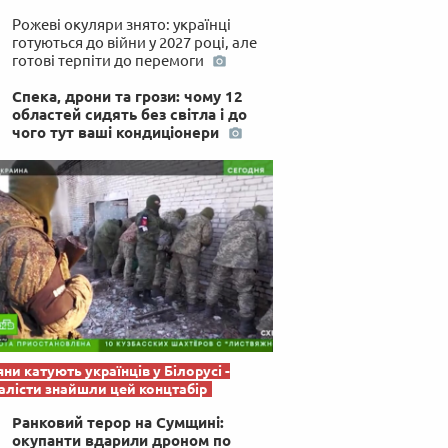
 по-українськи
Рожеві окуляри знято: українці
готуються до війни у 2027 році, але
готові терпіти до перемоги
Спека, дрони та грози: чому 12
областей сидять без світла і до
чого тут ваші кондиціонери
яни катують українців у Білорусі -
лісти знайшли цей концтабір
Ранковий терор на Сумщині:
окупанти вдарили дроном по