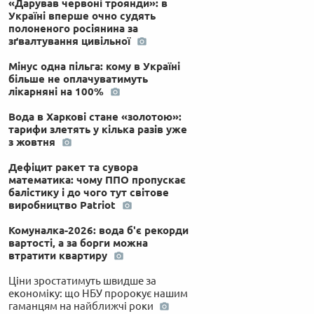
«Дарував червоні троянди»: в
Україні вперше очно судять
полоненого росіянина за
зґвалтування цивільної
Мінус одна пільга: кому в Україні
більше не оплачуватимуть
лікарняні на 100%
Вода в Харкові стане «золотою»:
тарифи злетять у кілька разів уже
з жовтня
Дефіцит ракет та сувора
математика: чому ППО пропускає
балістику і до чого тут світове
виробництво Patriot
Комуналка-2026: вода б'є рекорди
вартості, а за борги можна
втратити квартиру
Ціни зростатимуть швидше за
економіку: що НБУ пророкує нашим
гаманцям на найближчі роки