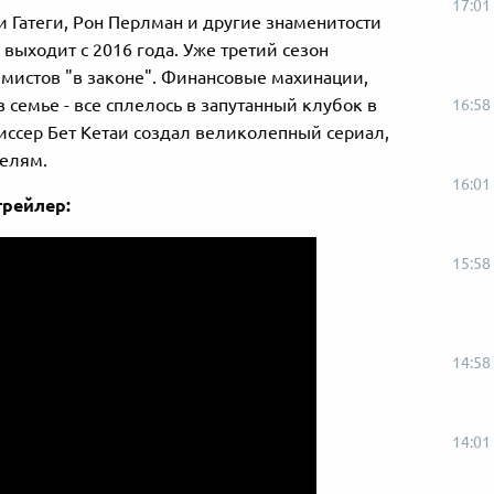
17:01
 Гатеги, Рон Перлман и другие знаменитости
 выходит с 2016 года. Уже третий сезон
ммистов "в законе". Финансовые махинации,
 семье - все сплелось в запутанный клубок в
16:58
жиссер Бет Кетаи создал великолепный сериал,
телям.
16:01
трейлер:
15:58
14:58
14:01