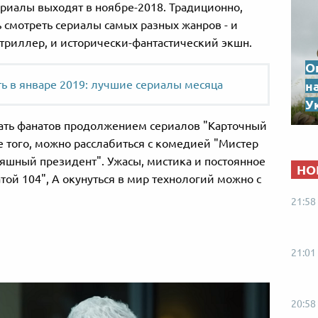
риалы выходят в ноябре-2018. Традиционно,
ь смотреть сериалы самых разных жанров - и
триллер, и исторически-фантастический экшн.
О
ть в январе 2019: лучшие сериалы месяца
н
Ук
вать фанатов продолжением сериалов "Карточный
е того, можно расслабиться с комедией "Мистер
тяшный президент". Ужасы, мистика и постоянное
НО
той 104", А окунуться в мир технологий можно с
21:58
21:01
20:58