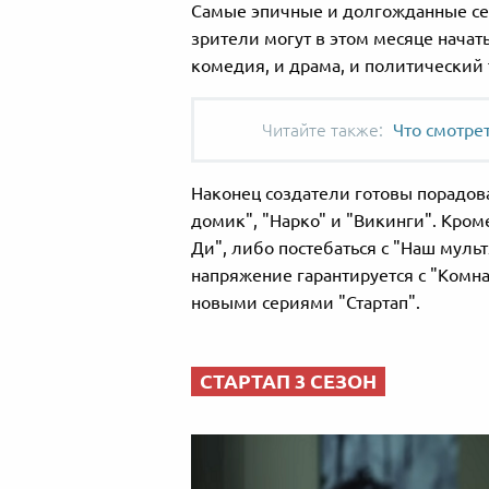
Самые эпичные и долгожданные се
зрители могут в этом месяце начат
комедия, и драма, и политический 
Что смотре
Наконец создатели готовы порадо
домик", "Нарко" и "Викинги". Кром
Ди", либо постебаться с "Наш муль
напряжение гарантируется с "Комна
новыми сериями "Стартап".
СТАРТАП 3 СЕЗОН