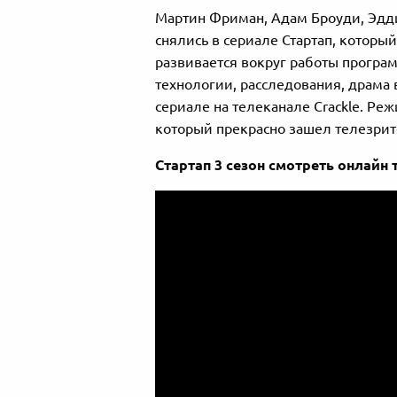
Мартин Фриман, Адам Броуди, Эдди
снялись в сериале Стартап, который
развивается вокруг работы програ
технологии, расследования, драма в
сериале на телеканале Crackle. Ре
который прекрасно зашел телезри
Стартап 3 сезон смотреть онлайн 