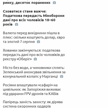
ринку, десяток поранених
Сховатися стане важче:
Податкова передасть Міноборони
дані про всіх чоловіків 18–60
років
Валюта перед вихідними пішла в
плюс: скільки коштують долар, євро
та злотий 7 серпня
Хованки закінчуються: податкова
передасть дані про всіх чоловіків до
реєстру «Оберіг»
Місто без води, а чиновники сплять:
Зеленський анонсував звільнення за
комунальний колапс у Марганці
Росіяни влаштували «сафарі» на
цивільних: як Запоріжжя виживає
під ударами FPV-дронів та КАБів
Папірець замість захисту: як дірява
система охоронних ордерів