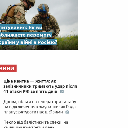
питування: Як ви
аближаєте перемогу
раїни у війні з Росією?
ВИНИ
Ціна квитка — життя: як
залізничники тримають удар після
41 атаки РФ за п'ять днів
Дрова, пільги на генератори та табу
на відключення комуналки: як Рада
планує рятувати нас цієї зими
Пекло від балістики та спеки: на
Київщині вже третій день