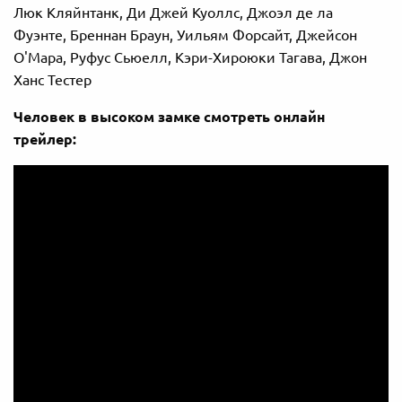
Люк Кляйнтанк, Ди Джей Куоллс, Джоэл де ла
Фуэнте, Бреннан Браун, Уильям Форсайт, Джейсон
О'Мара, Руфус Сьюелл, Кэри-Хироюки Тагава, Джон
Ханс Тестер
Человек в высоком замке смотреть онлайн
трейлер: