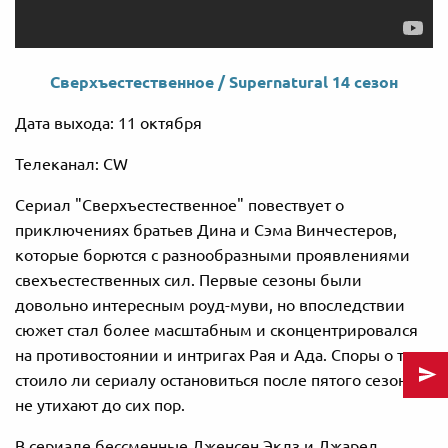
Сверхъестественное / Supernatural 14 сезон
Дата выхода: 11 октября
Телеканал: CW
Сериал "Сверхъестественное" повествует о
приключениях братьев Дина и Сэма Винчестеров,
которые борются с разнообразными проявлениями
свехъестественных сил. Первые сезоны были
довольно интересным роуд-муви, но впоследствии
сюжет стал более масштабным и сконцентрировался
на противостоянии и интригах Рая и Ада. Споры о том,
стоило ли сериалу остановиться после пятого сезона,
не утихают до сих пор.
В сериале бессменные Дженсен Эклз и Джаред