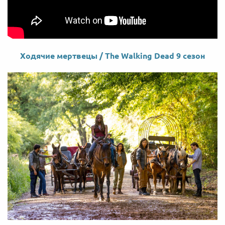
Ходячие
мертвецы
/ The Walking Dead 9
сезон