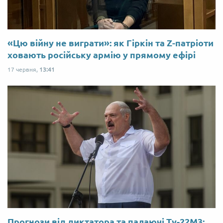
«Цю війну не виграти»: як Гіркін та Z-патріоти
ховають російську армію у прямому ефірі
17 червня,
13:41
Прогнози від диктатора та палаючі Ту-22М3: