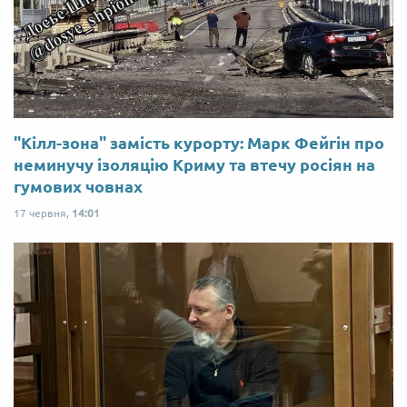
"Кілл-зона" замість курорту: Марк Фейгін про
неминучу ізоляцію Криму та втечу росіян на
гумових човнах
17 червня,
14:01