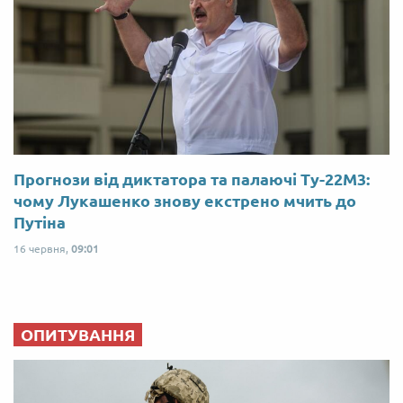
Прогнози від диктатора та палаючі Ту-22М3:
чому Лукашенко знову екстрено мчить до
Путіна
16 червня,
09:01
ОПИТУВАННЯ