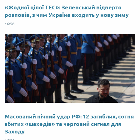
«Жодної цілої ТЕС»: Зеленський відверто
розповів, з чим Україна входить у нову зиму
16:58
Масований нічний удар РФ: 12 загиблих, сотня
збитих «шахедів» та черговий сигнал для
Заходу