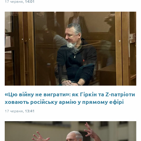
17 червня,
14:01
«Цю війну не виграти»: як Гіркін та Z-патріоти
ховають російську армію у прямому ефірі
17 червня,
13:41