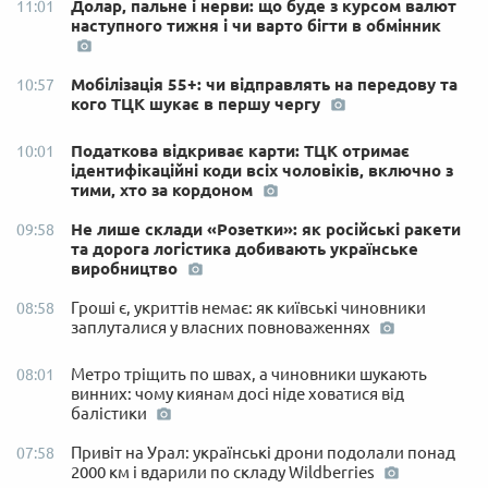
Долар, пальне і нерви: що буде з курсом валют
11:01
наступного тижня і чи варто бігти в обмінник
Мобілізація 55+: чи відправлять на передову та
10:57
кого ТЦК шукає в першу чергу
Податкова відкриває карти: ТЦК отримає
10:01
ідентифікаційні коди всіх чоловіків, включно з
тими, хто за кордоном
Не лише склади «Розетки»: як російські ракети
09:58
та дорога логістика добивають українське
виробництво
Гроші є, укриттів немає: як київські чиновники
08:58
заплуталися у власних повноваженнях
Метро тріщить по швах, а чиновники шукають
08:01
винних: чому киянам досі ніде ховатися від
балістики
Привіт на Урал: українські дрони подолали понад
07:58
2000 км і вдарили по складу Wildberries