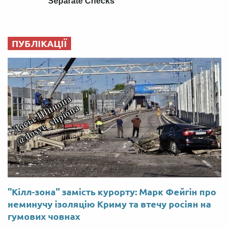
ПУБЛІКАЦІЇ
"Кілл-зона" замість курорту: Марк Фейгін про
неминучу ізоляцію Криму та втечу росіян на
гумових човнах