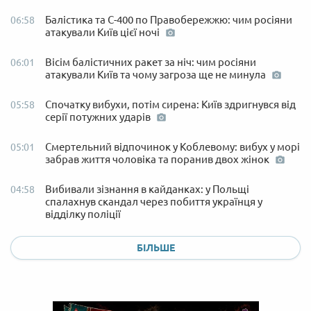
Балістика та С-400 по Правобережжю: чим росіяни
06:58
атакували Київ цієї ночі
Вісім балістичних ракет за ніч: чим росіяни
06:01
атакували Київ та чому загроза ще не минула
Спочатку вибухи, потім сирена: Київ здригнувся від
05:58
серії потужних ударів
Смертельний відпочинок у Коблевому: вибух у морі
05:01
забрав життя чоловіка та поранив двох жінок
Вибивали зізнання в кайданках: у Польщі
04:58
спалахнув скандал через побиття українця у
відділку поліції
БІЛЬШЕ