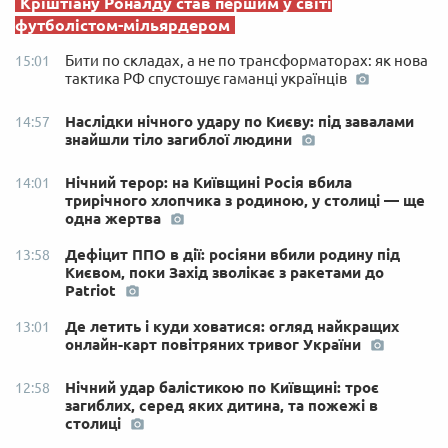
Кріштіану Роналду став першим у світі
футболістом-мільярдером
Бити по складах, а не по трансформаторах: як нова
15:01
тактика РФ спустошує гаманці українців
Наслідки нічного удару по Києву: під завалами
14:57
знайшли тіло загиблої людини
Нічний терор: на Київщині Росія вбила
14:01
трирічного хлопчика з родиною, у столиці — ще
одна жертва
Дефіцит ППО в дії: росіяни вбили родину під
13:58
Києвом, поки Захід зволікає з ракетами до
Patriot
Де летить і куди ховатися: огляд найкращих
13:01
онлайн-карт повітряних тривог України
Нічний удар балістикою по Київщині: троє
12:58
загиблих, серед яких дитина, та пожежі в
столиці