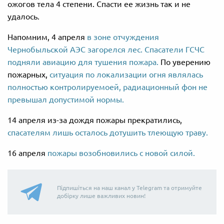
ожогов
тела
4 степени.
Спасти ее жизнь
так
и не
удалось.
Напомним, 4 апреля
в зоне отчуждения
Чернобыльской АЭС загорелся лес. Спасатели ГСЧС
подняли авиацию для тушения пожара.
По уверению
пожарных,
ситуация по локализации огня являлась
полностью контролируемоей, радиационный фон не
превышал допустимой нормы.
14 апреля из-за дождя пожары прекратились,
спасателям лишь осталось дотушить тлеющую траву.
16 апреля
пожары возобновились с новой силой.
Підпишіться на наш канал у Telegram та отримуйте
добірку лише важливих новин!