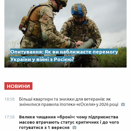
Опитування: Як ви наближаєте перемогу
України у війні з Росією?
НОВИНИ
Більші квартири та знижки для ветеранів: як
18:58
змінилися правила іпотеки «єОселя» у 2026 році
Велике чищення «броні»: чому підприємства
17:58
масово втрачають статус критичних і до чого
готуватися з 1 вересня