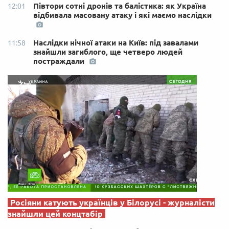
Півтори сотні дронів та балістика: як Україна
12:01
відбивала масовану атаку і які маємо наслідки
Наслідки нічної атаки на Київ: під завалами
11:58
знайшли загиблого, ще четверо людей
постраждали
Росіяни катують українців у Білорусі - журналісти
знайшли цей концтабір