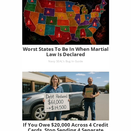
Worst States To Be In When Martial
Law Is Declared
Navy SEAL's Bug In Guide
If You Owe $20,000 Across 4 Credit
Cards, Stop Sending 4 Separate