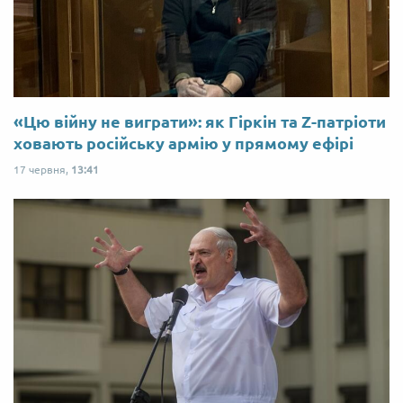
«Цю війну не виграти»: як Гіркін та Z-патріоти
ховають російську армію у прямому ефірі
17 червня,
13:41