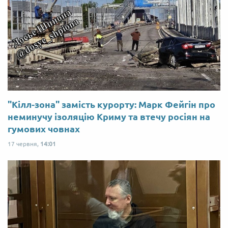
"Кілл-зона" замість курорту: Марк Фейгін про
неминучу ізоляцію Криму та втечу росіян на
гумових човнах
17 червня,
14:01