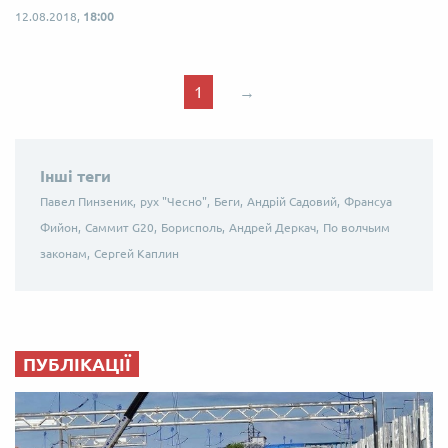
12.08.2018,
18:00
1
→
Інші теги
Павел Пинзеник,
рух "Чесно",
Беги,
Андрій Садовий,
Франсуа
Фийон,
Саммит G20,
Борисполь,
Андрей Деркач,
По волчьим
законам,
Сергей Каплин
ПУБЛІКАЦІЇ