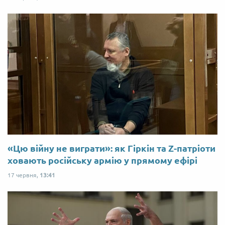
«Цю війну не виграти»: як Гіркін та Z-патріоти
ховають російську армію у прямому ефірі
17 червня,
13:41