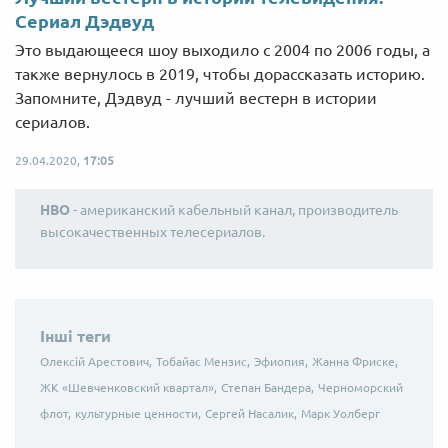
Сериал Дэдвуд
Это выдающееся шоу выходило с 2004 по 2006 годы, а
также вернулось в 2019, чтобы дорассказать историю.
Запомните, Дэдвуд - лучший вестерн в истории
сериалов.
29.04.2020,
17:05
HBO
- американский кабельный канал, производитель
высокачественных телесериалов.
Інші теги
Олексій Арестович,
Тобайас Мензис,
Эфиопия,
Жанна Фриске,
ЖК «Шевченковский квартал»,
Степан Бандера,
Черноморский
флот,
культурные ценности,
Сергей Насалик,
Марк Уолберг