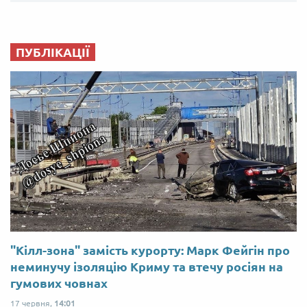
ПУБЛІКАЦІЇ
"Кілл-зона" замість курорту: Марк Фейгін про
неминучу ізоляцію Криму та втечу росіян на
гумових човнах
17 червня,
14:01