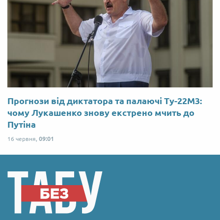
Прогнози від диктатора та палаючі Ту-22М3:
чому Лукашенко знову екстрено мчить до
Путіна
16 червня,
09:01