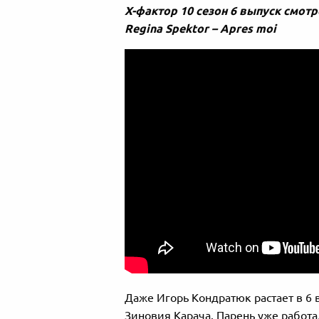
Х-фактор 10 сезон 6 выпуск смот
Regina Spektor – Apres moi
Даже Игорь Кондратюк растает в 6 
Зиновия Карача. Парень уже работа