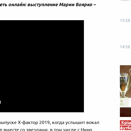
реть онлайн: выступление Марии Боярко –
15:58
14:58
выпуске Х-фактор 2019, когда услышит вокал
Кріш
футб
л вместе со звездами, в том числе с Нино