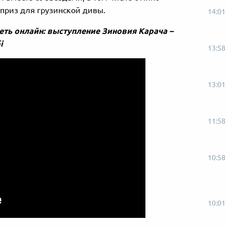
рприз для грузинской дивы.
14:01
реть онлайн: выступление Зиновия Карача –
і
13:58
13:01
11:58
10:58
10:01