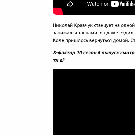
Николай Кравчук станцует на одной
занимался танцами, он даже ездил 
Коле пришлось вернуться домой. С
Х-фактор 10 сезон 6 выпуск смотр
ти є?