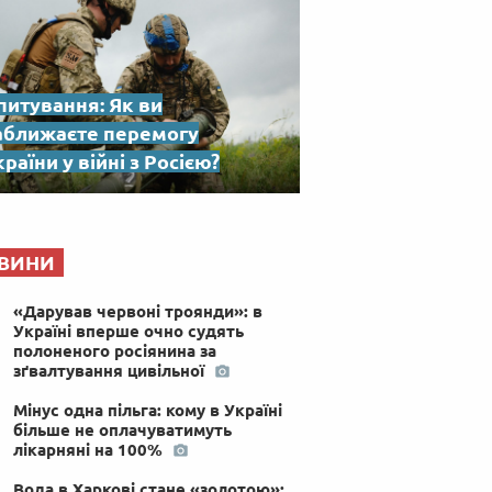
питування: Як ви
аближаєте перемогу
раїни у війні з Росією?
ВИНИ
«Дарував червоні троянди»: в
Україні вперше очно судять
полоненого росіянина за
зґвалтування цивільної
Мінус одна пільга: кому в Україні
більше не оплачуватимуть
лікарняні на 100%
Вода в Харкові стане «золотою»: