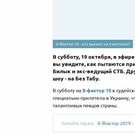
Х-Фактор 10 - кто зажжет на 6 кастинге?
В субботу, 19 октября, в эфир
вы увидите, как пытаются пр
Билык и экс-ведущий СТБ. Др
шоу - на Без Табу.
В субботу на
Х-фактор 10
к судейск
специально прилетела в Украину, 
талантливых певцов страны.
Х-Фактор 2019 - 