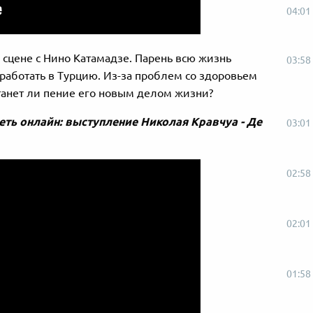
04:01
 сцене с Нино Катамадзе. Парень всю жизнь
03:58
работать в Турцию. Из-за проблем со здоровьем
танет ли пение его новым делом жизни?
еть онлайн: выступление Николая Кравчуа - Де
03:01
02:58
02:01
01:58