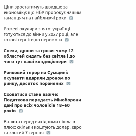
Ціни зростатимуть швидше за
економіку: що НБУ пророкує нашим
гаманцям на найближчі роки
Рожеві окуляри знято: українці
готуються до війни у 2027 році, але
готові терпіти до перемоги
Спека, дрони та грози: чому 12
областей сидять без світла і до
чого тут ваші кондиціонери
Ранковий терор на Сумщині:
окупанти вдарили дроном по
ринку, десяток поранених
Сховатися стане важче:
Податкова передасть Міноборони
дані про всіх чоловіків 18–60
років
Валюта перед вихідними пішла в
плюс: скільки коштують долар, євро
та злотий 7 серпня