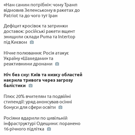
«Нам самим потрібні»: чому Трамп
відмовив Зеленському в ракетах до
Patriot та до чого тут Іран
Дефіцит кросівок та затримки
доставок: російські ракети вщент
знищили склади Puma та Intertop
під Києвом
Нічне полювання: Росія атакує
Україну «Шахедами» та
реактивними дронами
Ніч без сну: Київ та низку областей
накрила тривога через загрозу
балістики
Плюс 20% вчителям та подвійні
стипендії: уряд анонсував осінні
бонуси для сфери освіти
Росіяни вдарили по цивільній
інфраструктурі Одещини: поранено
16-річного підлітка