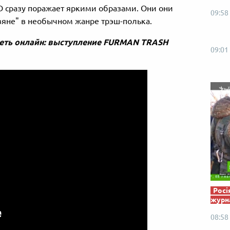
Від пацанки до панянки
Топ-модель
сразу поражает яркими образами. Они они
09:58
вяне" в необычном жанре трэш-полька.
треть онлайн: выступление FURMAN TRASH
09:01
Росі
журна
08:58