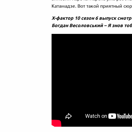
Катамадзе. Вот такой приятный сю
Х-фактор 10 сезон 6 выпуск смот
Богдан Весоловський – Я знов тоб