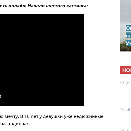
еть онлайн: Начало шестого кастинга:
О
н
Ук
НО
17:01
16:58
ою мечту. В 16 лет у девушки уже недюжинные
на стадионах.
16:01