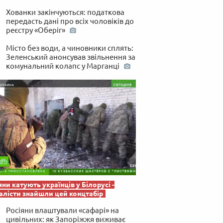
 по-українськи
Хованки закінчуються: податкова
передасть дані про всіх чоловіків до
реєстру «Оберіг»
Місто без води, а чиновники сплять:
Зеленський анонсував звільнення за
комунальний колапс у Марганці
яни катують українців у Білорусі -
лісти знайшли цей концтабір
Росіяни влаштували «сафарі» на
цивільних: як Запоріжжя виживає