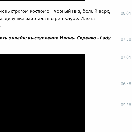
чень строгом костюме – черный низ, белый верх,
08:01
а: девушка работала в стрип-клубе. Илона
.
еть онлайн: выступление Илоны Сиренко - Lady
07:58
07:01
06:58
05:58