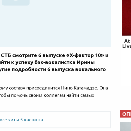
е СТБ смотрите 6 выпуске «Х-фактор 10» и
ийти к успеху бэк-вокалистка Ирины
угие подробности 6 выпуска вокального
ому составу присоединится Нино Катамадзе. Она
чтобы помочь своим коллегам найти самых
ОП
все хиты 5 кастинга