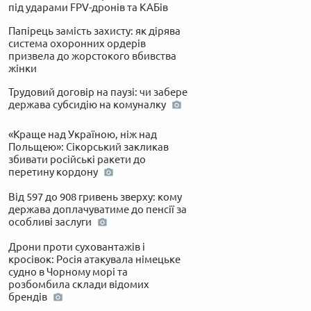
під ударами FPV-дронів та КАБів
Папірець замість захисту: як дірява
система охоронних ордерів
призвела до жорстокого вбивства
жінки
Трудовий договір на паузі: чи забере
держава субсидію на комуналку
«Краще над Україною, ніж над
Польщею»: Сікорський закликав
збивати російські ракети до
перетину кордону
Від 597 до 908 гривень зверху: кому
держава доплачуватиме до пенсії за
особливі заслуги
Дрони проти суховантажів і
кросівок: Росія атакувала німецьке
судно в Чорному морі та
розбомбила склади відомих
брендів