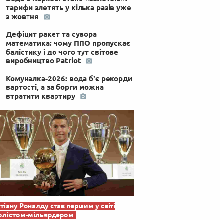
тарифи злетять у кілька разів уже
з жовтня
Дефіцит ракет та сувора
математика: чому ППО пропускає
балістику і до чого тут світове
виробництво Patriot
Комуналка-2026: вода б'є рекорди
вартості, а за борги можна
втратити квартиру
тіану Роналду став першим у світі
олістом-мільярдером