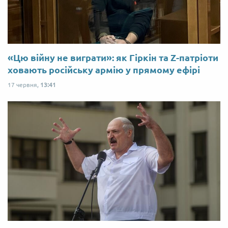
«Цю війну не виграти»: як Гіркін та Z-патріоти
ховають російську армію у прямому ефірі
17 червня,
13:41