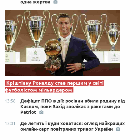
одна жертва
Кріштіану Роналду став першим у світі
футболістом-мільярдером
Дефіцит ППО в дії: росіяни вбили родину під
13:58
Києвом, поки Захід зволікає з ракетами до
Patriot
Де летить і куди ховатися: огляд найкращих
13:01
онлайн-карт повітряних тривог України