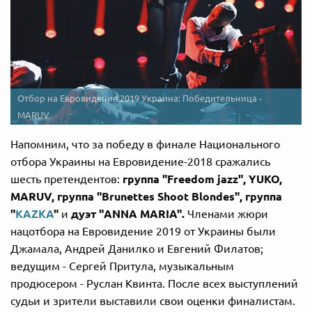
Отбор на Евровидение 2019 Украина: Победительница -
MARUV
Напомним, что за победу в финале Национального
отбора Украины на Евровидение-2018 сражались
шесть претендентов:
группа
"Freedom jazz", YUKO,
MARUV, группа "Brunettes Shoot Blondes", группа
"
KAZKA
"
и
дуэт "ANNA MARIA".
Членами жюри
нацотбора на Евровидение 2019 от Украины были
Джамала, Андрей Данилко и Евгений Филатов;
ведущим - Сергей Притула, музыкальным
продюсером - Руслан Квинта. После всех выступлений
судьи и зрители выставили свои оценки финалистам.