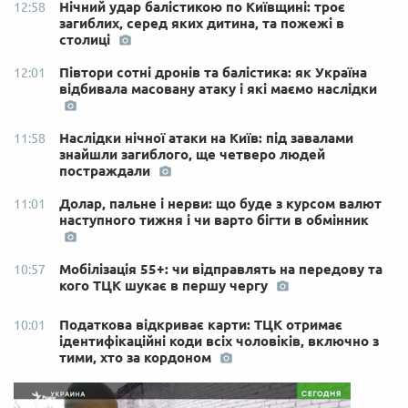
Нічний удар балістикою по Київщині: троє
12:58
загиблих, серед яких дитина, та пожежі в
столиці
Півтори сотні дронів та балістика: як Україна
12:01
відбивала масовану атаку і які маємо наслідки
Наслідки нічної атаки на Київ: під завалами
11:58
знайшли загиблого, ще четверо людей
постраждали
Долар, пальне і нерви: що буде з курсом валют
11:01
наступного тижня і чи варто бігти в обмінник
Мобілізація 55+: чи відправлять на передову та
10:57
кого ТЦК шукає в першу чергу
Податкова відкриває карти: ТЦК отримає
10:01
ідентифікаційні коди всіх чоловіків, включно з
тими, хто за кордоном