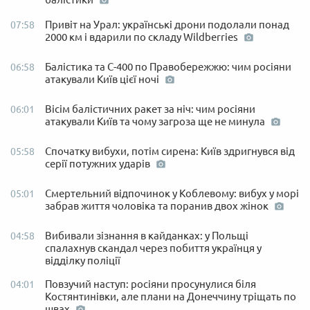
Привіт на Урал: українські дрони подолали понад
07:58
2000 км і вдарили по складу Wildberries
Балістика та С-400 по Правобережжю: чим росіяни
06:58
атакували Київ цієї ночі
Вісім балістичних ракет за ніч: чим росіяни
06:01
атакували Київ та чому загроза ще не минула
Спочатку вибухи, потім сирена: Київ здригнувся від
05:58
серії потужних ударів
Смертельний відпочинок у Коблевому: вибух у морі
05:01
забрав життя чоловіка та поранив двох жінок
Вибивали зізнання в кайданках: у Польщі
04:58
спалахнув скандал через побиття українця у
відділку поліції
Повзучий наступ: росіяни просунулися біля
04:01
Костянтинівки, але плани на Донеччину тріщать по
швах