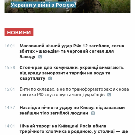
України у війні з Росією?
НОВИНИ
Масований нічний удар РФ: 12 загиблих, сотня
16:01
збитих «шахедів» та черговий сигнал для
Заходу
Стоп-кран для комуналки: українці вимагають
15:58
від уряду заморозити тарифи на воду та
квартплату
Бити по складах, а не по трансформаторах: як нова
15:01
тактика РФ спустошує гаманці українців
Наслідки нічного удару по Києву: під завалами
14:57
знайшли тіло загиблої людини
Нічний терор: на Київщині Росія вбила
14:01
трирічного хлопчика з родиною, у столиці — ще