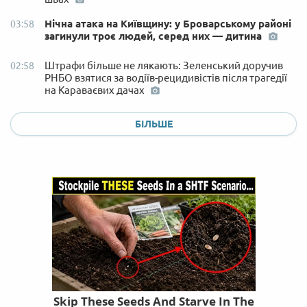
Нічна атака на Київщину: у Броварському районі
03:58
загинули троє людей, серед них — дитина
Штрафи більше не лякають: Зеленський доручив
02:58
РНБО взятися за водіїв-рецидивістів після трагедії
на Караваєвих дачах
БІЛЬШЕ
Skip These Seeds And Starve In The