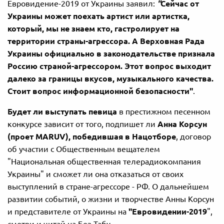
Евровидение-2019 от Украины заявил:
"
Сейчас от
Украины может поехать артист или артистка,
который, мы не знаем кто, гастролирует на
территории страны-агрессора. А Верховная Рада
Украины официально в законодательстве признала
Россию страной-агрессором. Этот вопрос выходит
далеко за границы вкусов, музыкального качества.
Стоит вопрос информационной безопасности"
.
Будет ли выступать певица
в престижном песенном
конкурсе зависит от того, подпишет ли
Анна Корсун
(проет MARUV), победившая в Нацотборе
, договор
об участии с Общественным вещателем
"Национальная общественная телерадиокомпания
Украины" и сможет ли она отказаться от своих
выступлений в стране-агрессоре - РФ. О дальнейшем
развитии событий, о жизни и творчестве Анны Корсун
и представителе от Украины на
"Евровидении-2019
",
смотри и читай на Без Табу.