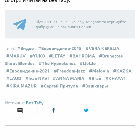
Підпишіться на наш канал у Telegram та отримуйте
добірку лише важливих новин!
Видео
Евровидение-2018
VERA KEKELIA
MARUV
YUKO
LETAY
BAHROMA
Brunettes
Shoot Blondes
The Hypnotunez
ЦеШо
Евровидение-2021
Freedom-jazz
Melovin
KAZKA
LAUD
Ivan NAVI
ANNA MARIA
Braii
KHAYAT
KIRA MAZUR
Сергей Притула
Зашквары
Без Табу