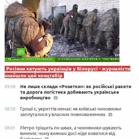
Росіяни катують українців у Білорусі - журналісти
знайшли цей концтабір
Не лише склади «Розетки»: як російські ракети
09:58
та дорога логістика добивають українське
виробництво
Гроші є, укриттів немає: як київські чиновники
08:58
заплуталися у власних повноваженнях
Метро тріщить по швах, а чиновники шукають
08:01
винних: чому киянам досі ніде ховатися від
балістики