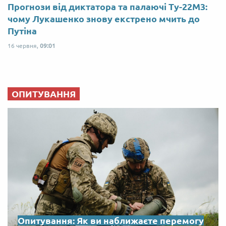
Прогнози від диктатора та палаючі Ту-22М3:
чому Лукашенко знову екстрено мчить до
Путіна
16 червня,
09:01
ОПИТУВАННЯ
Опитування: Як ви наближаєте перемогу