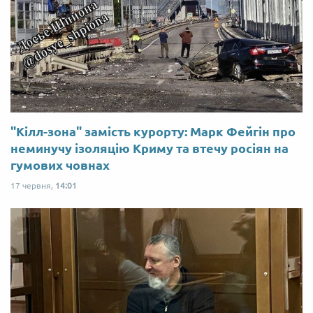
"Кілл-зона" замість курорту: Марк Фейгін про
неминучу ізоляцію Криму та втечу росіян на
гумових човнах
17 червня,
14:01