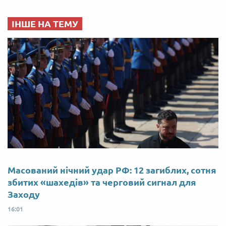
ІНШЕ НА ТЕМУ
Масований нічний удар РФ: 12 загиблих, сотня
збитих «шахедів» та черговий сигнал для
Заходу
16:01