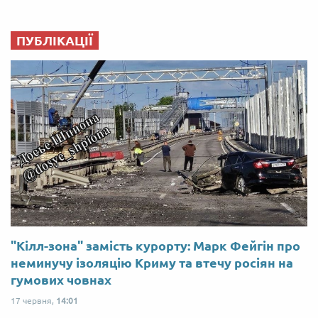
ПУБЛІКАЦІЇ
"Кілл-зона" замість курорту: Марк Фейгін про
неминучу ізоляцію Криму та втечу росіян на
гумових човнах
17 червня,
14:01