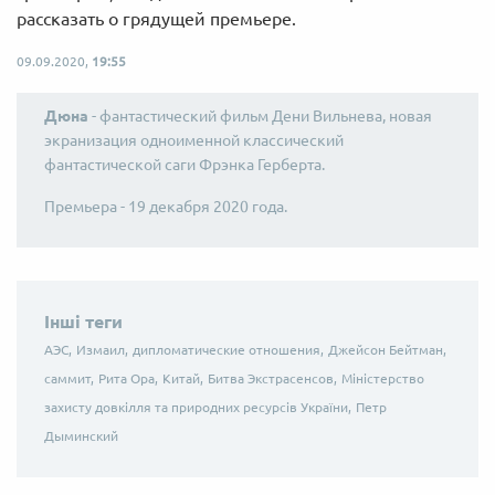
рассказать о грядущей премьере.
09.09.2020,
19:55
Дюна
- фантастический фильм Дени Вильнева, новая
экранизация одноименной классический
фантастической саги Фрэнка Герберта.
Премьера - 19 декабря 2020 года.
Інші теги
АЭС,
Измаил,
дипломатические отношения,
Джейсон Бейтман,
саммит,
Рита Ора,
Китай,
Битва Экстрасенсов,
Міністерство
захисту довкілля та природних ресурсів України,
Петр
Дыминский