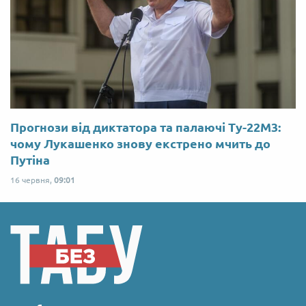
Прогнози від диктатора та палаючі Ту-22М3:
чому Лукашенко знову екстрено мчить до
Путіна
16 червня,
09:01