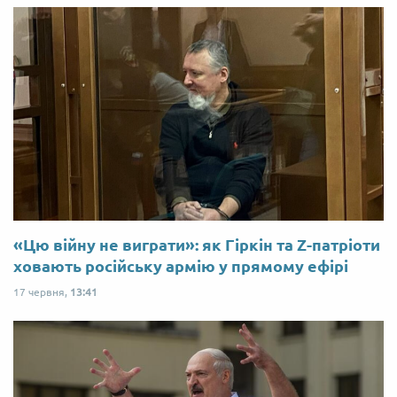
«Цю війну не виграти»: як Гіркін та Z-патріоти
ховають російську армію у прямому ефірі
17 червня,
13:41