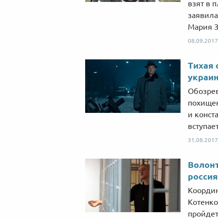
взят в 
заявила
Мария З
08.09.2017
Тихая 
украи
Обозрев
похищен
и конст
вступае
31.08.2017
Волонт
россия
Координ
Котенко
пройдет