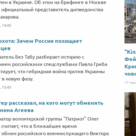
плен в Украине. Об этом на брифинге в Москве
 официальный представитель дипведомства
ахарова.
,
14:45
охота: Зачем Россия похищает
нцев
"Кіл
атель Без Табу разбирает историю с
Фей
ием российскими спецслужбами Павла Гриба
Крим
атирует, что гибридная война против Украины
чов
т в новую фазу.
17 че
,
13:45
ер рассказал, на кого могут обменять
нина Агеева
атор волонтерской группы "Патриот" Олег
 считает, что в ближайшее время
 обмен российского военнослужащего Виктора