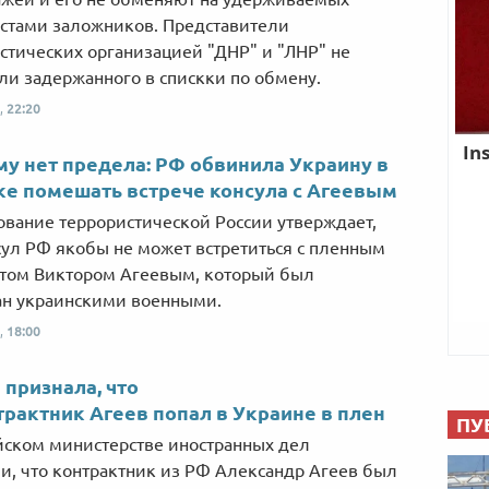
стами заложников. Представители
стических организацией "ДНР" и "ЛНР" не
и задержанного в спискки по обмену.
,
22:20
у нет предела: РФ обвинила Украину в
е помешать встрече консула с Агеевым
вание террористической России утверждает,
сул РФ якобы не может встретиться с пленным
том Виктором Агеевым, который был
н украинскими военными.
,
18:00
 признала, что
трактник Агеев попал в Украине в плен
ПУ
йском министерстве иностранных дел
и, что контрактник из РФ Александр Агеев был