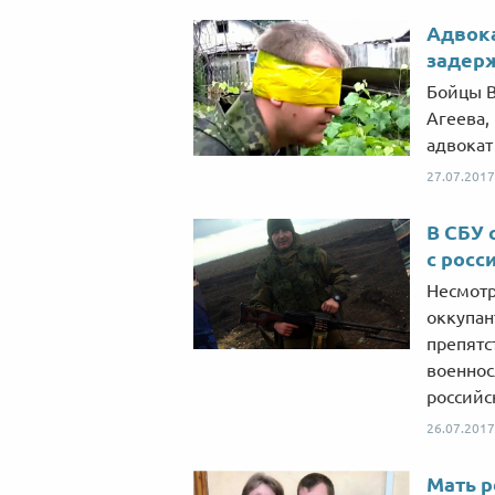
Адвока
задер
Бойцы В
Агеева,
адвокат
27.07.2017
В СБУ 
с росс
Несмотр
оккупан
препятс
военнос
российс
26.07.2017
Мать р