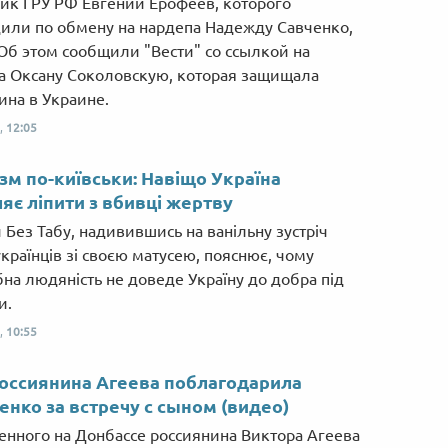
ик ГРУ РФ Евгений Ерофеев, которого
или по обмену на нардепа Надежду Савченко,
Об этом сообщили "Вести" со ссылкой на
а Оксану Соколовскую, которая защищала
ина в Украине.
,
12:05
зм по-київськи: Навіщо Україна
яє ліпити з вбивці жертву
 Без Табу, надивившись на ванільну зустріч
українців зі своєю матусею, пояснює, чому
бна людяність не доведе Україну до добра під
и.
,
10:55
оссиянина Агеева поблагодарила
нко за встречу с сыном (видео)
енного на Донбассе россиянина Виктора Агеева