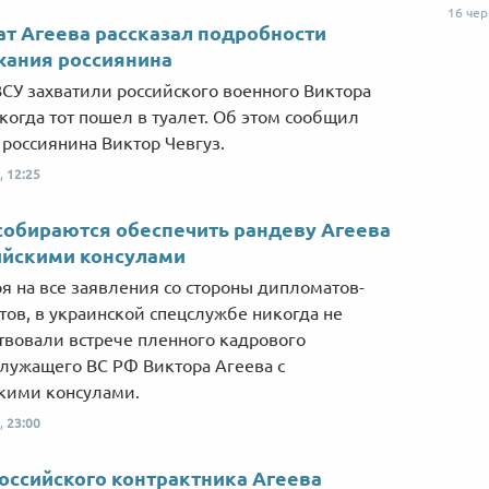
16 че
т Агеева рассказал подробности
жания россиянина
СУ захватили российского военного Виктора
 когда тот пошел в туалет. Об этом сообщил
 россиянина Виктор Чевгуз.
,
12:25
собираются обеспечить рандеву Агеева
ийскими консулами
я на все заявления со стороны дипломатов-
тов, в украинской спецслужбе никогда не
твовали встрече пленного кадрового
лужащего ВС РФ Виктора Агеева с
кими консулами.
,
23:00
оссийского контрактника Агеева