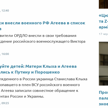
,
12:40
«Цю 
та Z
и внесли военного РФ Агеева в список
арм
а
17 че
вители ОРДЛО внесли в свои требования
дение российского военнослужащего Виктора
,
16:00
йте детей: Матери Клыха и Агеева
лись к Путину и Порошенко
ужденного в России украинца Станислава Клыха
попавшего в плен ВСУ российского военного
 Агеева записали совместное обращение к
Прог
нтам России и Украины.
пал
знов
,
09:25