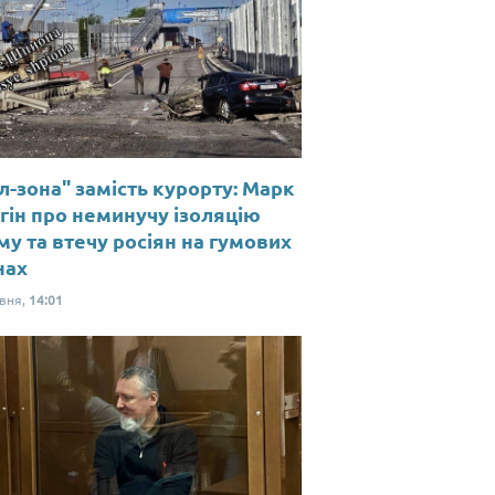
л-зона" замість курорту: Марк
гін про неминучу ізоляцію
у та втечу росіян на гумових
нах
рвня,
14:01