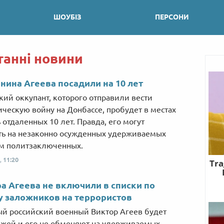
ШОУБІЗ
ПЕРСОНИ
танні новини
нина Агеева посадили на 10 лет
кий оккупант, которого отправили вести
ическую войну на Донбассе, пробудет в местах
ь отдаленных 10 лет. Правда, его могут
ь на незаконно осужденных удерживаемых
м политзаключенных.
,
11:20
а Агеева не включили в списки по
 заложников на террористов
й российский военный Виктор Агеев будет
ажей и его не обменяют на удерживаемых