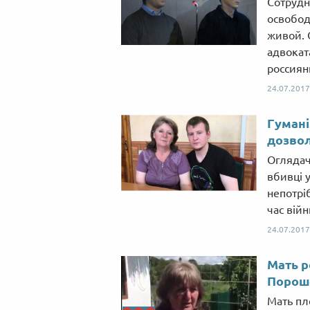
Сотрудн
освобод
живой. 
адвокат
россиян
24.07.2017
Гумані
дозвол
Оглядач
вбивці 
непотрі
час війн
24.07.2017
Мать р
Пороше
Мать пл