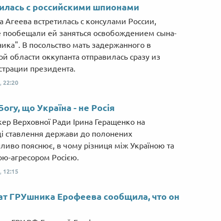
Від пацанки до панянки
Топ-модель
илась с российскими шпионами
а Агеева встретилась с консулами России,
 пообещали ей заняться освобождением сына-
ника". В посольство мать задержанного в
ой области оккупанта отправилась сразу из
трации президента.
,
22:20
Богу, що Україна - не Росія
ікер Верховної Ради Ірина Геращенко на
і ставлення держави до полонених
ливо пояснює, в чому різниця між Україною та
ю-агресором Росією.
,
12:15
т ГРУшника Ерофеева сообщила, что он