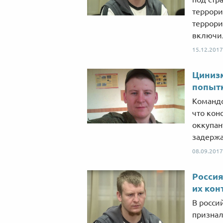
террори
террори
включил
15.12.2017
Цинизм
попытк
Командо
что кон
оккупан
задержа
08.09.2017
Россия
их кон
В росси
признал