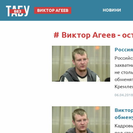
НОВИНИ
ВИКТОР АГЕЕВ
Виктор Агеев - ос
Россия
Российс
захватн
не стол
обменят
Кремле
06.04.2018
Виктор
обмену
Кадровы
под стр