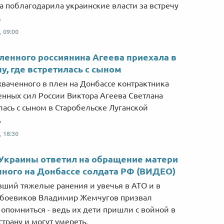
а поблагодарила украинские власти за встречу
.
,
09:00
ленного россиянина Агеева приехала в
у, где встретилась с сыном
хваченного в плен на Донбассе контрактника
нных сил России Виктора Агеева Светлана
лась с сыном в Старобельске Луганской
.
,
18:30
Украины ответил на обращение матери
ного на Донбассе солдата РФ (ВИДЕО)
ший тяжелые ранения и увечья в АТО и в
 боевиков Владимир Жемчугов призвал
 опомниться - ведь их дети пришли с войной в
страну и могут умереть.