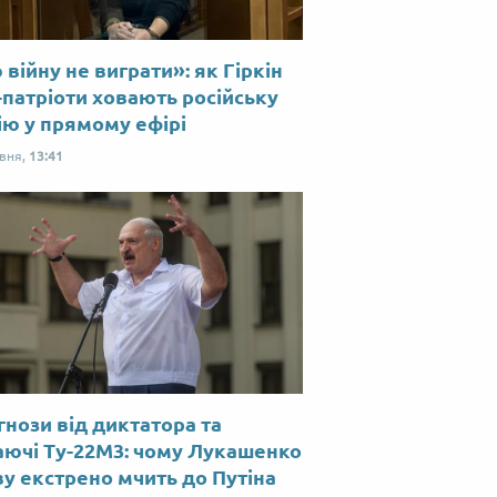
війну не виграти»: як Гіркін
-патріоти ховають російську
ію у прямому ефірі
рвня,
13:41
нози від диктатора та
аючі Ту-22М3: чому Лукашенко
у екстрено мчить до Путіна