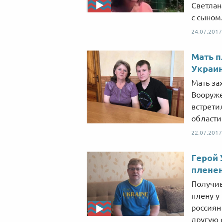
Светлан
с сыном
24.07.2017
Мать п
Украин
Мать за
Вооруже
встрети
области
22.07.2017
Герой 
пленен
Получив
плену у
россиян
другую 