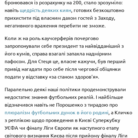
бронювався із розрахунку на 200, стало зрозуміло:
навіть
щедрість деяких киян
, готових безкоштовно
прихистити під власним дахом гостей з Заходу,
негативного враження перебити не зможе.
Коли ж на роль каучсерферів почергово
запропонували себе президент та найвідданіший з
його кумів, справа взагалі запахла надмірним
пафосом. Для Стеця це, власне кажучи, був перший
привід нагадати про себе після чергової обіцянки
подати у відставку «за станом здоров’я».
Паралельно деякі наші політики продемонстрували
недостатнє знання футбольних реалій. І найбільше
відзначився навіть не Порошенко з тирадою про
плюралізм футбольних думок в його родині
, а Кличко
з реплікою щодо проведення в Києві Суперкубку
УЄФА чи фіналу Ліги Європи як наступного етапу
світового визнання Києва після прийому фіналу Ліги