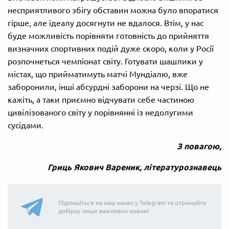
несприятливого збігу обставин можна було впоратися
гірше, але ідеалу досягнути не вдалося. Втім, у нас
буде можливість порівняти готовність до прийняття
визначних спортивних подій дуже скоро, коли у Росії
розпочнеться чемпіонат світу. Готувати шашлики у
містах, що прийматимуть матчі Мундіалю, вже
заборонили, інші абсурдні заборони на черзі. Що не
кажіть, а таки приємно відчувати себе частиною
цивілізованого світу у порівнянні із недолугими
сусідами.
З повагою,
Гриць Якович Вареник, літературознавець
Підпишіться на наш канал у Telegram та отримуйте
добірку лише важливих новин!