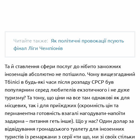
Як політичні провокації псують
фінал Ліги Чемпіонів
Та й ставлення сфери послуг до нібито заможних
іноземців абсолютно не потішило. Чому вищезгаданий
Тбілісі в будь-які часи після розпаду СРСР був
популярним серед любителів екзотичного і не дуже
туризму? Та тому, що ціни на все там однакові як для
місцевих, так і для приїжджих (скромність цін та
перманентна готовність взагалі нагодувати-напоїти
задарма – питання геть інше). Що у нас? Один долар за
відвідування громадського туалету для іноземних
туристів із ремарками з серії «ти що, ми зі своїх стільки