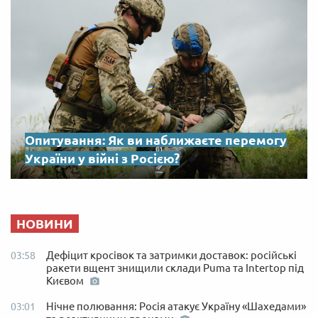
Опитування: Як ви наближаєте перемогу
України у війні з Росією?
НОВИНИ
Дефіцит кросівок та затримки доставок: російські
03:58
ракети вщент знищили склади Puma та Intertop під
Києвом
Нічне полювання: Росія атакує Україну «Шахедами»
03:01