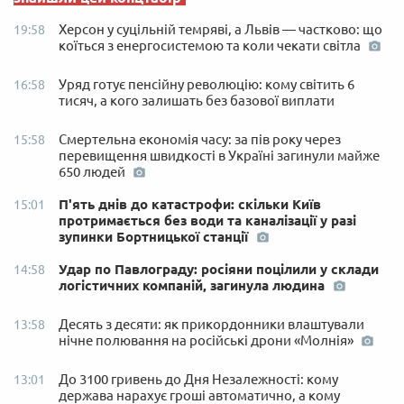
Херсон у суцільній темряві, а Львів — частково: що
19:58
коїться з енергосистемою та коли чекати світла
Уряд готує пенсійну революцію: кому світить 6
16:58
тисяч, а кого залишать без базової виплати
Смертельна економія часу: за пів року через
15:58
перевищення швидкості в Україні загинули майже
650 людей
П'ять днів до катастрофи: скільки Київ
15:01
протримається без води та каналізації у разі
зупинки Бортницької станції
Удар по Павлограду: росіяни поцілили у склади
14:58
логістичних компаній, загинула людина
Десять з десяти: як прикордонники влаштували
13:58
нічне полювання на російські дрони «Молнія»
До 3100 гривень до Дня Незалежності: кому
13:01
держава нарахує гроші автоматично, а кому