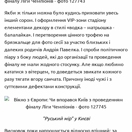
Якби ж тільки можна було кудись приховати увесь
інший сором. І оформлення VIP-зони стадіону
елементами декору в стилі «водка – матрьошка -
балалайка». І перетворення цінного трофею на
брязкальце для фото сесії за участю близьких і
далеких родичів Андрія Павелка. І спроби політичного
піару з боку людей, які до організації та проведення
фіналу не мали жодного стосунку. Але якщо любимо
кататися з вітерцем, то доведеться звикати кожного
разу тягати вгору санчата. Причому іноді чужі і з
суттєвими дефектами конструкції.
"Руський мір" у Києві
Висновок поки напрошується відносно втішний: за