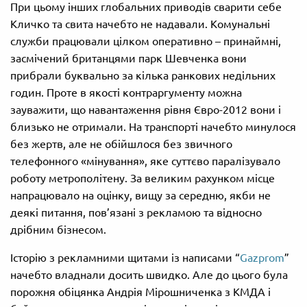
При цьому інших глобальних приводів сварити себе
Кличко та свита начебто не надавали. Комунальні
служби працювали цілком оперативно – принаймні,
засмічений британцями парк Шевченка вони
прибрали буквально за кілька ранкових недільних
годин. Проте в якості контраргументу можна
зауважити, що навантаження рівня Євро-2012 вони і
близько не отримали. На транспорті начебто минулося
без жертв, але не обійшлося без звичного
телефонного «мінування», яке суттєво паралізувало
роботу метрополітену. За великим рахунком місце
напрацювало на оцінку, вищу за середню, якби не
деякі питання, пов’язані з рекламою та відносно
дрібним бізнесом.
Історію з рекламними щитами із написами “
Gazprom
”
начебто владнали досить швидко. Але до цього була
порожня обіцянка Андрія Мірошниченка з КМДА і