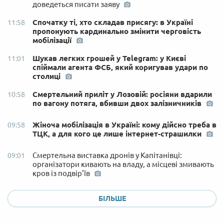
доведеться писати заяву
Спочатку ті, хто складав присягу: в Україні
11:58
пропонують кардинально змінити черговість
мобілізації
Шукав легких грошей у Telegram: у Києві
11:01
спіймали агента ФСБ, який коригував удари по
столиці
Смертельний приліт у Лозовій: росіяни вдарили
10:58
по вагону потяга, вбивши двох залізничників
Жіноча мобілізація в Україні: кому дійсно треба в
09:58
ТЦК, а для кого це лише інтернет-страшилки
Смертельна виставка дронів у Капітанівці:
09:01
організатори кивають на владу, а місцеві змивають
кров із подвір'їв
БІЛЬШЕ