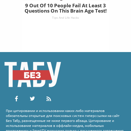
9 Out Of 10 People Fail At Least 3
Questions On This Brain Age Test!
Tips And Life Hacks
При цитировании и использовании каких-либо материалов
обязательны открытые для поисковых систем гиперссылки на сайт
Без Табу, размещенные не ниже первого абзаца. Цитирование и
использование материалов в оффлайн-медиа, мобильных
приложениях и SmartTV возможно только с письменного разрешения