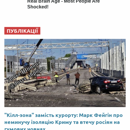
ПУБЛІКАЦІЇ
"Кілл-зона" замість курорту: Марк Фейгін про
неминучу ізоляцію Криму та втечу росіян на
гумових човнах