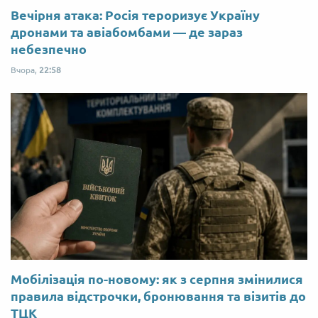
Вечірня атака: Росія тероризує Україну
дронами та авіабомбами — де зараз
небезпечно
Вчора,
22:58
Мобілізація по-новому: як з серпня змінилися
правила відстрочки, бронювання та візитів до
ТЦК