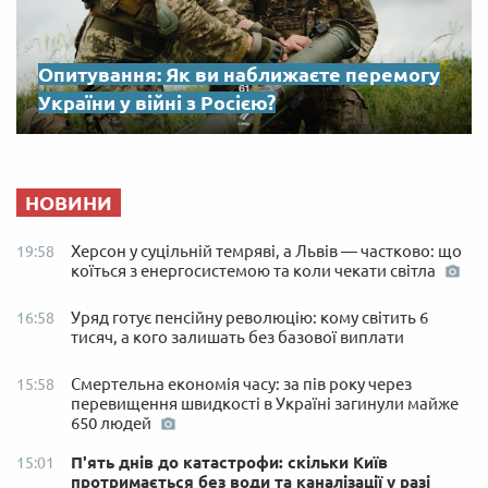
Опитування: Як ви наближаєте перемогу
України у війні з Росією?
НОВИНИ
Херсон у суцільній темряві, а Львів — частково: що
19:58
коїться з енергосистемою та коли чекати світла
Уряд готує пенсійну революцію: кому світить 6
16:58
тисяч, а кого залишать без базової виплати
Смертельна економія часу: за пів року через
15:58
перевищення швидкості в Україні загинули майже
650 людей
П'ять днів до катастрофи: скільки Київ
15:01
протримається без води та каналізації у разі