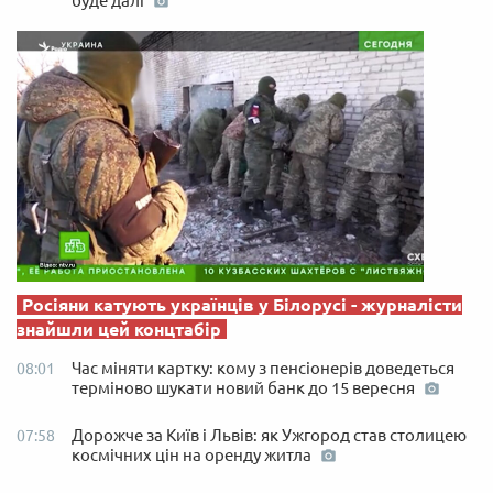
буде далі
Росіяни катують українців у Білорусі - журналісти
знайшли цей концтабір
Час міняти картку: кому з пенсіонерів доведеться
08:01
терміново шукати новий банк до 15 вересня
Дорожче за Київ і Львів: як Ужгород став столицею
07:58
космічних цін на оренду житла