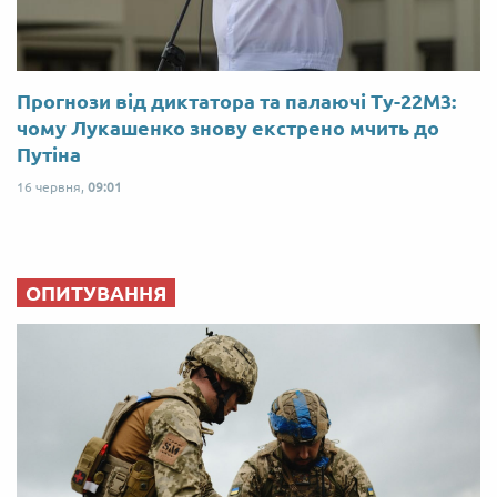
Прогнози від диктатора та палаючі Ту-22М3:
чому Лукашенко знову екстрено мчить до
Путіна
16 червня,
09:01
ОПИТУВАННЯ