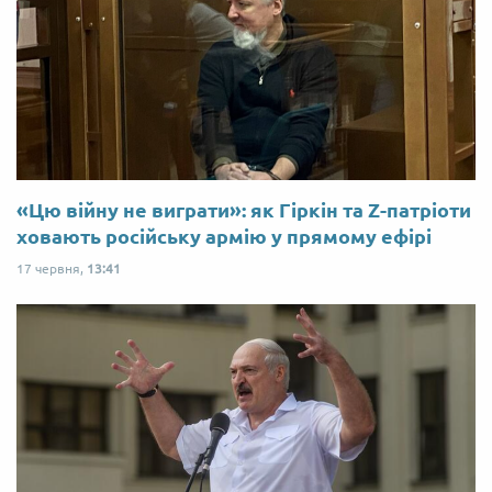
«Цю війну не виграти»: як Гіркін та Z-патріоти
ховають російську армію у прямому ефірі
17 червня,
13:41