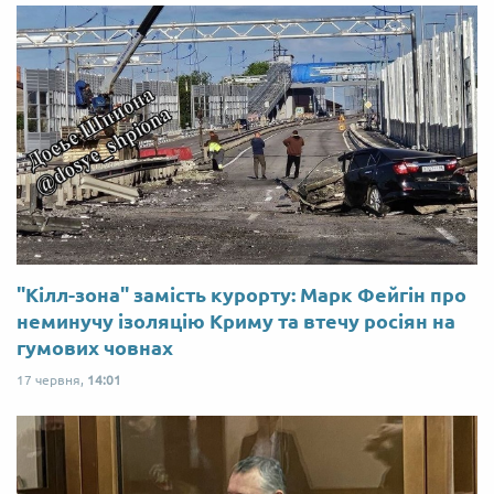
"Кілл-зона" замість курорту: Марк Фейгін про
неминучу ізоляцію Криму та втечу росіян на
гумових човнах
17 червня,
14:01