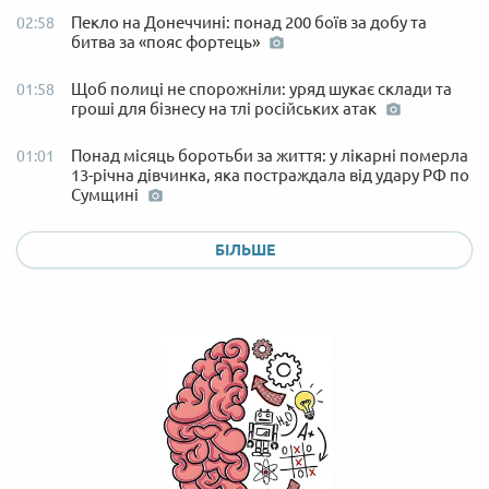
Пекло на Донеччині: понад 200 боїв за добу та
02:58
битва за «пояс фортець»
Щоб полиці не спорожніли: уряд шукає склади та
01:58
гроші для бізнесу на тлі російських атак
Понад місяць боротьби за життя: у лікарні померла
01:01
13-річна дівчинка, яка постраждала від удару РФ по
Сумщині
БІЛЬШЕ