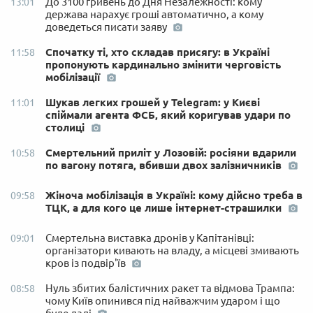
До 3100 гривень до Дня Незалежності: кому
13:01
держава нарахує гроші автоматично, а кому
доведеться писати заяву
Спочатку ті, хто складав присягу: в Україні
11:58
пропонують кардинально змінити черговість
мобілізації
Шукав легких грошей у Telegram: у Києві
11:01
спіймали агента ФСБ, який коригував удари по
столиці
Смертельний приліт у Лозовій: росіяни вдарили
10:58
по вагону потяга, вбивши двох залізничників
Жіноча мобілізація в Україні: кому дійсно треба в
09:58
ТЦК, а для кого це лише інтернет-страшилки
Смертельна виставка дронів у Капітанівці:
09:01
організатори кивають на владу, а місцеві змивають
кров із подвір'їв
Нуль збитих балістичних ракет та відмова Трампа:
08:58
чому Київ опинився під найважчим ударом і що