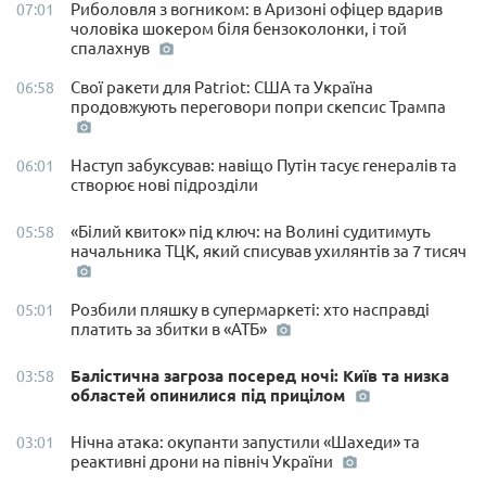
Риболовля з вогником: в Аризоні офіцер вдарив
07:01
чоловіка шокером біля бензоколонки, і той
спалахнув
Свої ракети для Patriot: США та Україна
06:58
продовжують переговори попри скепсис Трампа
Наступ забуксував: навіщо Путін тасує генералів та
06:01
створює нові підрозділи
«Білий квиток» під ключ: на Волині судитимуть
05:58
начальника ТЦК, який списував ухилянтів за 7 тисяч
Розбили пляшку в супермаркеті: хто насправді
05:01
платить за збитки в «АТБ»
Балістична загроза посеред ночі: Київ та низка
03:58
областей опинилися під прицілом
Нічна атака: окупанти запустили «Шахеди» та
03:01
реактивні дрони на північ України