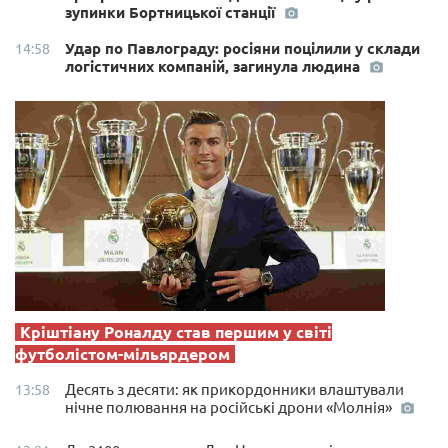
зупинки Бортницької станції
Удар по Павлограду: росіяни поцілили у склади
14:58
логістичних компаній, загинула людина
Кріштіану Роналду став першим у світі
футболістом-мільярдером
Десять з десяти: як прикордонники влаштували
13:58
нічне полювання на російські дрони «Молнія»