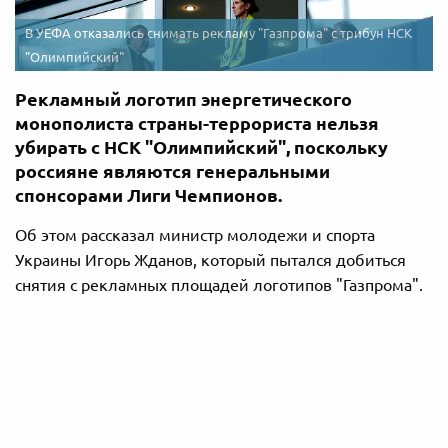
В УЕФА отказались снимать рекламу "Газпрома" с трибун НСК
"Олимпийский"
Рекламный логотип энергетического
монополиста страны-террориста нельзя
убирать с НСК "Олимпийский", поскольку
россияне являются генеральными
спонсорами Лиги Чемпионов.
Об этом рассказал министр молодежи и спорта
Украины Игорь Жданов, который пытался добиться
снятия с рекламных площадей логотипов "Газпрома".