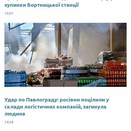
зупинки Бортницької станції
15:01
Удар по Павлограду: росіяни поцілили у
склади логістичних компаній, загинула
людина
14:58