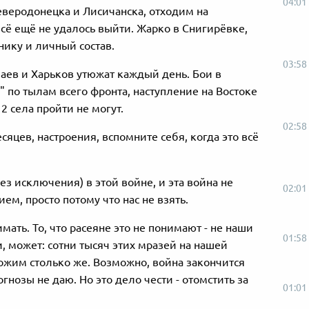
04:01
еверодонецка и Лисичанска, отходим на
сё ещё не удалось выйти. Жарко в Снигирёвке,
нику и личный состав.
03:58
аев и Харьков утюжат каждый день. Бои в
 по тылам всего фронта, наступление на Востоке
2 села пройти не могут.
02:58
яцев, настроения, вспомните себя, когда это всё
з исключения) в этой войне, и эта война не
02:01
м, просто потому что нас не взять.
ать. То, что расеяне это не понимают - не наши
01:58
 может: сотни тысяч этих мразей на нашей
чтожим столько же. Возможно, война закончится
нозы не даю. Но это дело чести - отомстить за
01:01
Від пацанки до панянки
Топ-модель