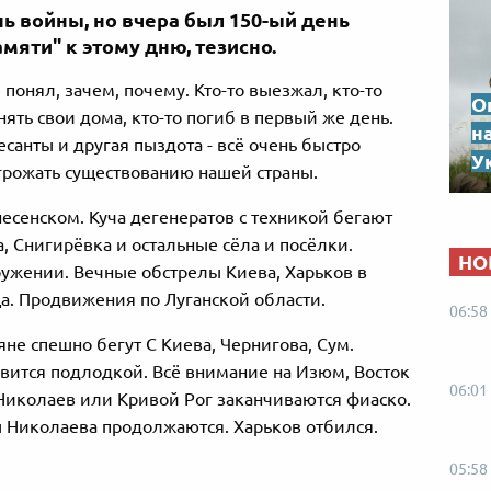
нь войны, но вчера был 150-ый день
амяти" к этому дню, тезисно.
 понял, зачем, почему. Кто-то выезжал, кто-то
О
нять свои дома, кто-то погиб в первый же день.
н
есанты и другая пыздота - всё очень быстро
Ук
угрожать существованию нашей страны.
несенском. Куча дегенератов с техникой бегают
, Снигирёвка и остальные сёла и посёлки.
НО
ружении. Вечные обстрелы Киева, Харьков в
а. Продвижения по Луганской области.
06:58
яне спешно бегут С Киева, Чернигова, Сум.
вится подлодкой. Всё внимание на Изюм, Восток
06:01
 Николаев или Кривой Рог заканчиваются фиаско.
 Николаева продолжаются. Харьков отбился.
05:58