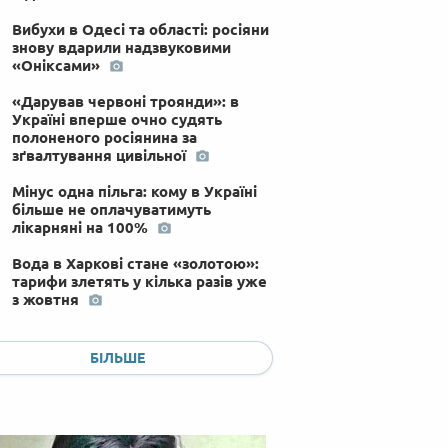
Вибухи в Одесі та області: росіяни
знову вдарили надзвуковими
«Оніксами»
«Дарував червоні троянди»: в
Україні вперше очно судять
полоненого росіянина за
зґвалтування цивільної
Мінус одна пільга: кому в Україні
більше не оплачуватимуть
лікарняні на 100%
Вода в Харкові стане «золотою»:
тарифи злетять у кілька разів уже
з жовтня
Дефіцит ракет та сувора
математика: чому ППО пропускає
БІЛЬШЕ
балістику і до чого тут світове
виробництво Patriot
Комуналка-2026: вода б'є рекорди
вартості, а за борги можна