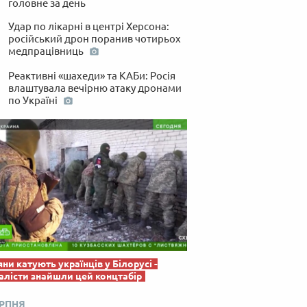
головне за день
Удар по лікарні в центрі Херсона:
російський дрон поранив чотирьох
медпрацівниць
Реактивні «шахеди» та КАБи: Росія
влаштувала вечірню атаку дронами
по Україні
яни катують українців у Білорусі -
лісти знайшли цей концтабір
ЕРПНЯ