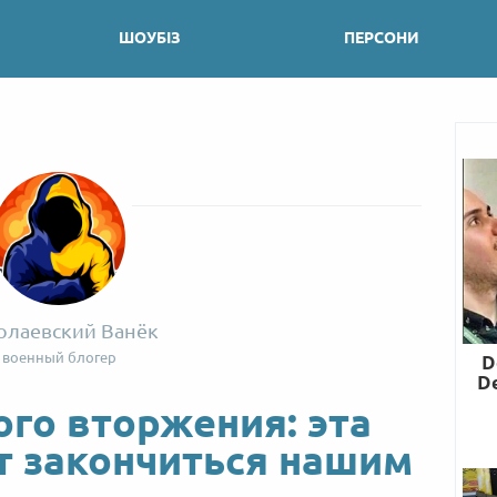
ШОУБІЗ
ПЕРСОНИ
олаевский Ванёк
военный блогер
ого вторжения: эта
т закончиться нашим