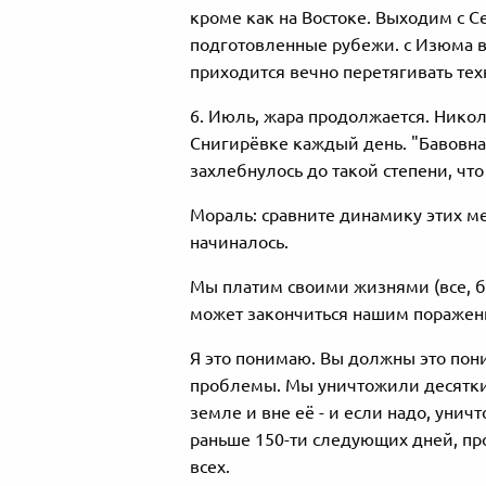
кроме как на Востоке. Выходим с С
подготовленные рубежи. с Изюма в
приходится вечно перетягивать тех
6. Июль, жара продолжается. Никол
Снигирёвке каждый день. "Бавовна"
захлебнулось до такой степени, что 
Мораль: сравните динамику этих мес
начиналось.
Мы платим своими жизнями (все, бе
может закончиться нашим поражение
Я это понимаю. Вы должны это поним
проблемы. Мы уничтожили десятки,
земле и вне её - и если надо, уни
раньше 150-ти следующих дней, прог
всех.