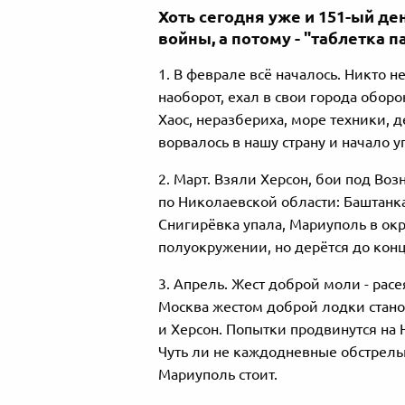
Хоть сегодня уже и 151-ый де
войны, а потому - "таблетка п
1. В феврале всё началось. Никто не
наоборот, ехал в свои города оборо
Хаос, неразбериха, море техники, д
ворвалось в нашу страну и начало 
2. Март. Взяли Херсон, бои под Воз
по Николаевской области: Баштанка
Снигирёвка упала, Мариуполь в ок
полуокружении, но дерётся до конц
3. Апрель. Жест доброй моли - расе
Москва жестом доброй лодки стано
и Херсон. Попытки продвинутся на
Чуть ли не каждодневные обстрелы
Мариуполь стоит.