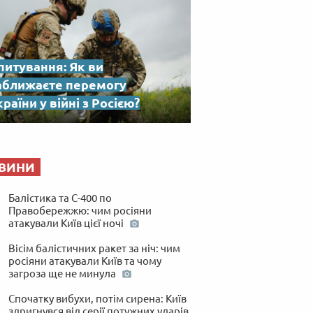
питування: Як ви
аближаєте перемогу
раїни у війні з Росією?
ВИНИ
Балістика та С-400 по
Правобережжю: чим росіяни
атакували Київ цієї ночі
Вісім балістичних ракет за ніч: чим
росіяни атакували Київ та чому
загроза ще не минула
Спочатку вибухи, потім сирена: Київ
здригнувся від серії потужних ударів