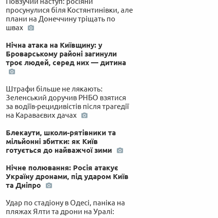
Повзучий наступ: росіяни
просунулися біля Костянтинівки, але
плани на Донеччину тріщать по
швах
Нічна атака на Київщину: у
Броварському районі загинули
троє людей, серед них — дитина
Штрафи більше не лякають:
Зеленський доручив РНБО взятися
за водіїв-рецидивістів після трагедії
на Караваєвих дачах
Блекаути, школи-рятівники та
мільйонні збитки: як Київ
готується до найважчої зими
Нічне полювання: Росія атакує
Україну дронами, під ударом Київ
та Дніпро
Удар по стадіону в Одесі, паніка на
пляжах Ялти та дрони на Уралі:
 по-українськи