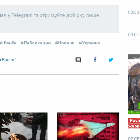
00:58
нал у Telegram та отримуйте добірку лише
00:01
й Ванёк
Публикации
Новини
Украина
й Ванек"
Росі
журна
07 С