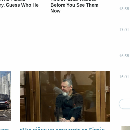
ry, Guess Who He
Before You See Them
18:58
Now
17:01
16:58
16:01
15:58
14:58
Марк
«Цю війну не виграти»: як Гіркін