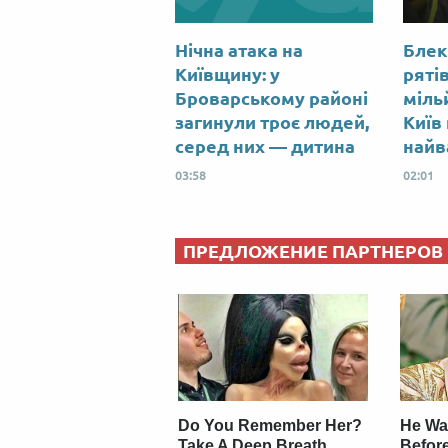
Нічна атака на
Блек
Київщину: у
ряті
Броварському районі
міль
загинули троє людей,
Київ
серед них — дитина
найв
03:58
02:01
ПРЕДЛОЖЕНИЕ ПАРТНЕРОВ
Do You Remember Her?
He Wa
Take A Deep Breath
Before