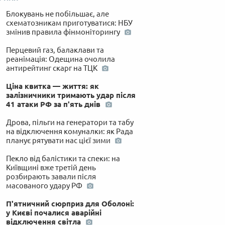
Блокувань не побільшає, але
схематозникам приготуватися: НБУ
змінив правила фінмоніторингу
Перцевий газ, балаклави та
реанімація: Одещина очолила
антирейтинг скарг на ТЦК
Ціна квитка — життя: як
залізничники тримають удар після
41 атаки РФ за п'ять днів
Дрова, пільги на генератори та табу
на відключення комуналки: як Рада
планує рятувати нас цієї зими
Пекло від балістики та спеки: на
Київщині вже третій день
розбирають завали після
масованого удару РФ
П'ятничний сюрприз для Оболоні:
у Києві почалися аварійні
відключення світла