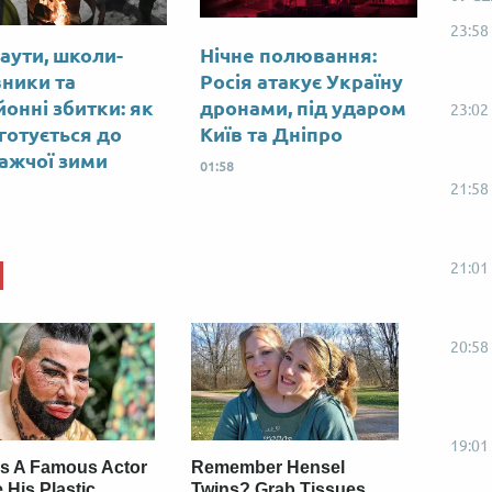
23:58
аути, школи-
Нічне полювання:
вники та
Росія атакує Україну
йонні збитки: як
дронами, під ударом
23:02
 готується до
Київ та Дніпро
ажчої зими
01:58
21:58
21:01
20:58
19:01
s A Famous Actor
Remember Hensel
 His Plastic
Twins? Grab Tissues