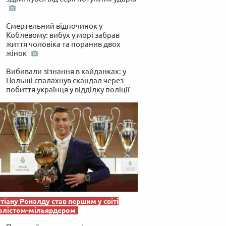
Смертельний відпочинок у
Коблевому: вибух у морі забрав
життя чоловіка та поранив двох
жінок
Вибивали зізнання в кайданках: у
Польщі спалахнув скандал через
побиття українця у відділку поліції
тіану Роналду став першим у світі
олістом-мільярдером