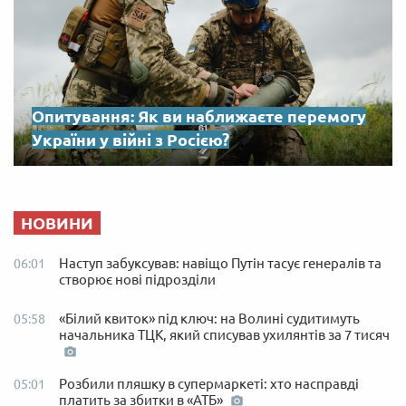
Опитування: Як ви наближаєте перемогу
України у війні з Росією?
НОВИНИ
Наступ забуксував: навіщо Путін тасує генералів та
06:01
створює нові підрозділи
«Білий квиток» під ключ: на Волині судитимуть
05:58
начальника ТЦК, який списував ухилянтів за 7 тисяч
Розбили пляшку в супермаркеті: хто насправді
05:01
платить за збитки в «АТБ»