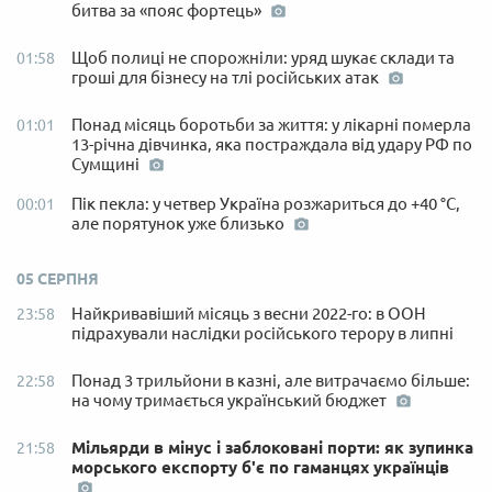
битва за «пояс фортець»
Щоб полиці не спорожніли: уряд шукає склади та
01:58
гроші для бізнесу на тлі російських атак
Понад місяць боротьби за життя: у лікарні померла
01:01
13-річна дівчинка, яка постраждала від удару РФ по
Сумщині
Пік пекла: у четвер Україна розжариться до +40 °C,
00:01
але порятунок уже близько
05 СЕРПНЯ
Найкривавіший місяць з весни 2022-го: в ООН
23:58
підрахували наслідки російського терору в липні
Понад 3 трильйони в казні, але витрачаємо більше:
22:58
на чому тримається український бюджет
Мільярди в мінус і заблоковані порти: як зупинка
21:58
морського експорту б'є по гаманцях українців