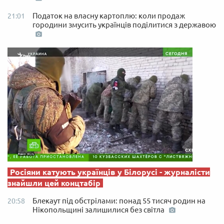
Податок на власну картоплю: коли продаж
21:01
городини змусить українців поділитися з державою
Росіяни катують українців у Білорусі - журналісти
знайшли цей концтабір
Блекаут під обстрілами: понад 55 тисяч родин на
20:58
Нікопольщині залишилися без світла