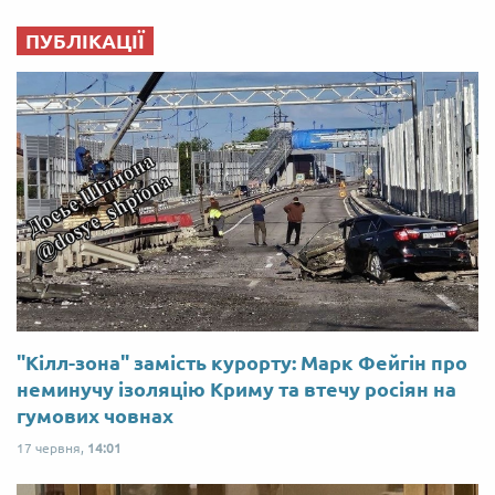
ПУБЛІКАЦІЇ
"Кілл-зона" замість курорту: Марк Фейгін про
неминучу ізоляцію Криму та втечу росіян на
гумових човнах
17 червня,
14:01