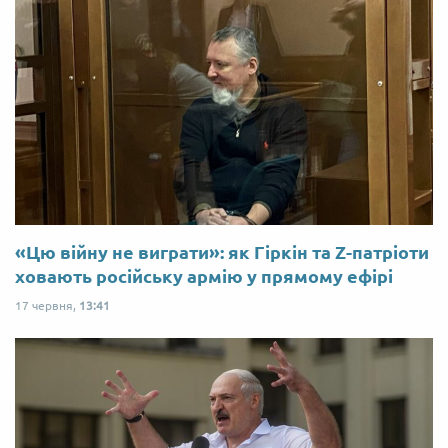
«Цю війну не виграти»: як Гіркін та Z-патріоти
ховають російську армію у прямому ефірі
17 червня,
13:41