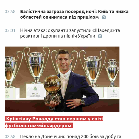
Балістична загроза посеред ночі: Київ та низка
03:58
областей опинилися під прицілом
Нічна атака: окупанти запустили «Шахеди» та
03:01
реактивні дрони на північ України
Кріштіану Роналду став першим у світі
футболістом-мільярдером
Пекло на Донеччині: понад 200 боїв за добу та
02:58