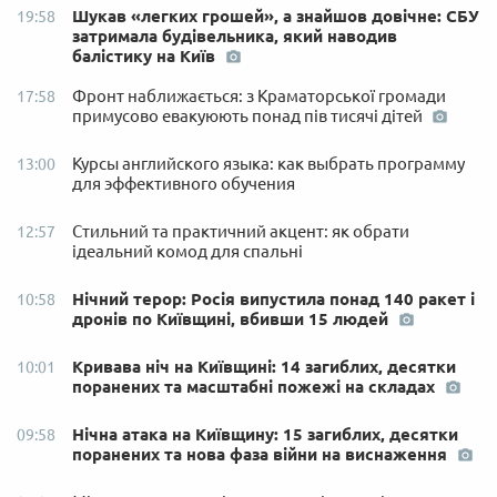
Шукав «легких грошей», а знайшов довічне: СБУ
19:58
затримала будівельника, який наводив
балістику на Київ
Фронт наближається: з Краматорської громади
17:58
примусово евакуюють понад пів тисячі дітей
Курсы английского языка: как выбрать программу
13:00
для эффективного обучения
Стильний та практичний акцент: як обрати
12:57
ідеальний комод для спальні
Нічний терор: Росія випустила понад 140 ракет і
10:58
дронів по Київщині, вбивши 15 людей
Кривава ніч на Київщині: 14 загиблих, десятки
10:01
поранених та масштабні пожежі на складах
Нічна атака на Київщину: 15 загиблих, десятки
09:58
поранених та нова фаза війни на виснаження