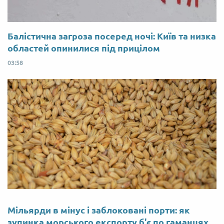
Балістична загроза посеред ночі: Київ та низка
областей опинилися під прицілом
03:58
Мільярди в мінус і заблоковані порти: як
зупинка морського експорту б'є по гаманцях