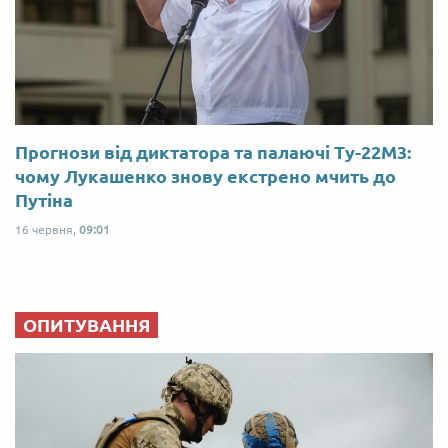
Прогнози від диктатора та палаючі Ту-22М3:
чому Лукашенко знову екстрено мчить до
Путіна
16 червня,
09:01
ОПИТУВАННЯ