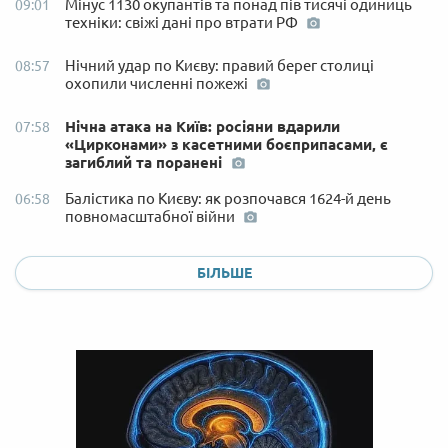
Мінус 1130 окупантів та понад пів тисячі одиниць
09:01
техніки: свіжі дані про втрати РФ
Нічний удар по Києву: правий берег столиці
08:57
охопили численні пожежі
Нічна атака на Київ: росіяни вдарили
07:58
«Цирконами» з касетними боєприпасами, є
загиблий та поранені
Балістика по Києву: як розпочався 1624-й день
06:58
повномасштабної війни
БІЛЬШЕ