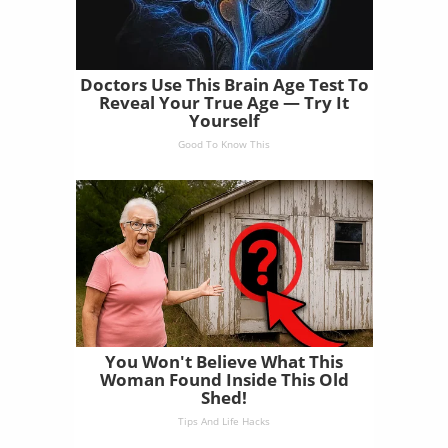
Doctors Use This Brain Age Test To
Reveal Your True Age — Try It
Yourself
Good To Know This
You Won't Believe What This
Woman Found Inside This Old
Shed!
Tips And Life Hacks